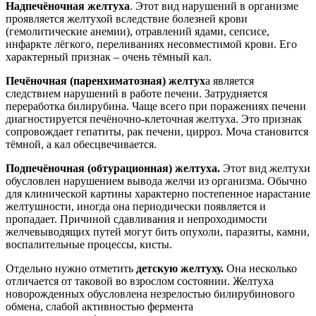
Надпечёночная желтуха
. Этот вид нарушений в организме
проявляется желтухой вследствие болезней крови
(гемолитические анемии), отравлений ядами, сепсисе,
инфаркте лёгкого, переливаниях несовместимой крови. Его
характерный признак – очень тёмный кал.
Печёночная (паренхиматозная) желтух
а является
следствием нарушений в работе печени. Затрудняется
переработка билирубина. Чаще всего при поражениях печени
диагностируется печёночно-клеточная желтуха. Это признак
сопровождает гепатиты, рак печени, цирроз. Моча становится
тёмной, а кал обесцвечивается.
Подпечёночная (обтурационная) желтуха.
Этот вид желтухи
обусловлен нарушением вывода желчи из организма. Обычно
для клинической картины характерно постепенное нарастание
желтушности, иногда она периодически появляется и
пропадает. Причиной сдавливания и непроходимости
желчевыводящих путей могут бить опухоли, паразиты, камни,
воспалительные процессы, кисты.
Отдельно нужно отметить
детскую желтуху.
Она несколько
отличается от таковой во взрослом состоянии. Желтуха
новорожденных обусловлена незрелостью билирубинового
обмена, слабой активностью фермента