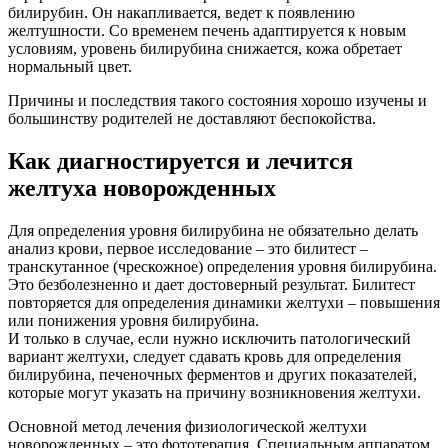
билирубин. Он накапливается, ведет к появлению
желтушности. Со временем печень адаптируется к новым
условиям, уровень билирубина снижается, кожа обретает
нормальный цвет.
Причины и последствия такого состояния хорошо изучены и
большинству родителей не доставляют беспокойства.
Как диагностируется и лечится
желтуха новорожденных
Для определения уровня билирубина не обязательно делать
анализ крови, первое исследование – это билитест –
транскутанное (чрескожное) определения уровня билирубина.
Это безболезненно и дает достоверный результат. Билитест
повторяется для определения динамики желтухи – повышения
или понижения уровня билирубина.
И только в случае, если нужно исключить патологический
вариант желтухи, следует сдавать кровь для определения
билирубина, печеночных ферментов и других показателей,
которые могут указать на причину возникновения желтухи.
Основной метод лечения физиологической желтухи
новорожденных – это фототерапия. Специальным аппаратом