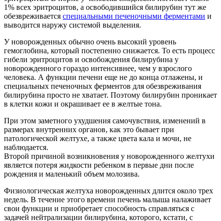
1% всех эритроцитов, а освободившийся билирубин тут же
обезвреживается
специальными печеночными ферментами
и
выводится наружу системой выделения.
У новорожденных обычно очень высокий уровень
гемоглобина, который постепенно снижается. То есть процесс
гибели эритроцитов и освобождения билирубина у
новорожденного гораздо интенсивнее, чем у взрослого
человека. А функции печени еще не до конца отлажены, и
специальных печеночных ферментов для обезвреживания
билирубина просто не хватает. Поэтому билирубин проникает
в клетки кожи и окрашивает ее в желтые тона.
При этом заметного ухудшения самочувствия, изменений в
размерах внутренних органов, как это бывает при
патологической желтухе, а также цвета кала и мочи, не
наблюдается.
Второй причиной возникновения у новорожденного желтухи
является потеря жидкости ребенком в первые дни после
рождения и маленький объем молозива.
Физиологическая желтуха новорожденных длится около трех
недель. В течение этого времени печень малыша налаживает
свои функции и приобретает способность справляться с
задачей нейтрализации билирубина, которого, кстати, с