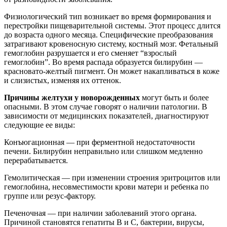
Физиологический тип возникает во время формирования и
перестройки пищеварительной системы. Этот процесс длится
до возраста одного месяца. Специфические преобразования
затрагивают кровеносную систему, костный мозг. Фетальный
гемоглобин разрушается и его сменяет “взрослый
гемоглобин”. Во время распада образуется билирубин —
красновато-желтый пигмент. Он может накапливаться в коже
и слизистых, изменяя их оттенок.
Причины желтухи у новорожденных
могут быть и более
опасными. В этом случае говорят о наличии патологии. В
зависимости от медицинских показателей, диагностируют
следующие ее виды:
Конъюгационная — при ферментной недостаточности
печени. Билирубин неправильно или слишком медленно
перерабатывается.
Гемолитическая — при изменении строения эритроцитов или
гемоглобина, несовместимости крови матери и ребенка по
группе или резус-фактору.
Печеночная — при наличии заболеваний этого органа.
Причиной становятся гепатиты В и С, бактерии, вирусы,