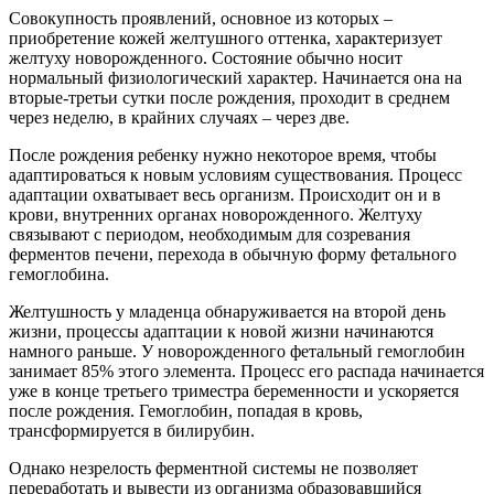
Совокупность проявлений, основное из которых –
приобретение кожей желтушного оттенка, характеризует
желтуху новорожденного. Состояние обычно носит
нормальный физиологический характер. Начинается она на
вторые-третьи сутки после рождения, проходит в среднем
через неделю, в крайних случаях – через две.
После рождения ребенку нужно некоторое время, чтобы
адаптироваться к новым условиям существования. Процесс
адаптации охватывает весь организм. Происходит он и в
крови, внутренних органах новорожденного. Желтуху
связывают с периодом, необходимым для созревания
ферментов печени, перехода в обычную форму фетального
гемоглобина.
Желтушность у младенца обнаруживается на второй день
жизни, процессы адаптации к новой жизни начинаются
намного раньше. У новорожденного фетальный гемоглобин
занимает 85% этого элемента. Процесс его распада начинается
уже в конце третьего триместра беременности и ускоряется
после рождения. Гемоглобин, попадая в кровь,
трансформируется в билирубин.
Однако незрелость ферментной системы не позволяет
переработать и вывести из организма образовавшийся