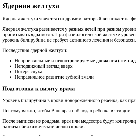
Ядерная желтуха
Ядерная желтуха является синдромом, который возникает на ф
Ядерная желтуха развивается у разных детей при разном уров
пропитывать ядра мозга. При физиологической желтухе уровень
уровень билирубина не требует активного лечения и безопасе
Последствия ядерной желтухи:
Непроизвольные и неконтролируемые движения (атетои
Неподвижный взгляд вверх
Потеря слуха
Неправильное развитие зубной эмали
Подготовка к визиту врача
Уровень билирубина в крови новорожденного ребенка, как прави
Поэтому важно, чтобы Ваш врач наблюдал ребенка в эти дни.
После выписки из роддома, врач или медсестра будут контрол
назначат биохимический анализ крови.