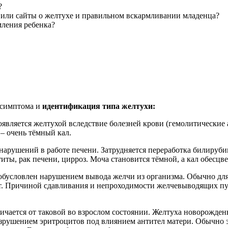
з?
 или сайты о желтухе и правильном вскармливании младенца?
мления ребенка?
 симптома и
идентификация типа желтухи:
оявляется желтухой вследствие болезней крови (гемолитические а
– очень тёмный кал.
 нарушений в работе печени. Затрудняется переработка билируб
ты, рак печени, цирроз. Моча становится тёмной, а кал обесцве
обусловлен нарушением вывода желчи из организма. Обычно для
т. Причиной сдавливания и непроходимости желчевыводящих пут
личается от таковой во взрослом состоянии. Желтуха новорожде
рушением эритроцитов под влиянием антител матери. Обычно эт