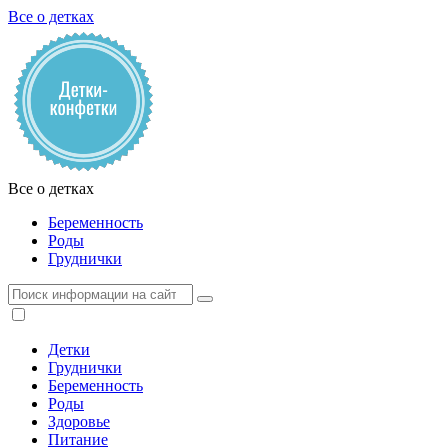
Все о детках
Все о детках
Беременность
Роды
Груднички
Детки
Груднички
Беременность
Роды
Здоровье
Питание