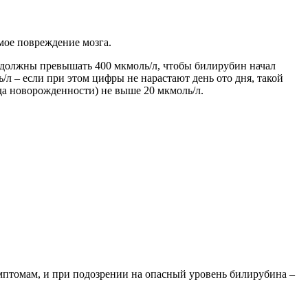
мое повреждение мозга.
 должны превышать 400 мкмоль/л, чтобы билирубин начал
л – если при этом цифры не нарастают день ото дня, такой
ода новорожденности) не выше 20 мкмоль/л.
мптомам, и при подозрении на опасный уровень билирубина –