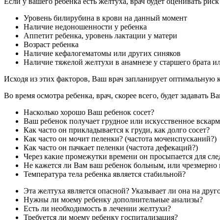
Если у вашего ребенка есть желтуха, врач будет оценивать ри
Уровень билирубина в крови на данный момент
Наличие недоношенности у ребенка
Аппетит ребенка, уровень лактации у матери
Возраст ребенка
Наличие кефалогематомы или других синяков
Наличие тяжелой желтухи в анамнезе у старшего брата и
Исходя из этих факторов, Ваш врач запланирует оптимальную 
Во время осмотра ребенка, врач, скорее всего, будет задавать
Насколько хорошо Ваш ребенок сосет?
Ваш ребенок получает грудное или искусственное вскар
Как часто он прикладывается к груди, как долго сосет?
Как часто он мочит пеленки? (частота мочеиспусканий?)
Как часто он пачкает пеленки (частота дефекаций?)
Через какие промежутки времени он просыпается для сле
Не кажется ли Вам ваш ребенок больным, или чрезмерно
Температура тела ребенка является стабильной?
Эта желтуха является опасной? Указывает ли она на друг
Нужны ли моему ребенку дополнительные анализы?
Есть ли необходимость в лечении желтухи?
Требуется ли моему ребенку госпитализация?