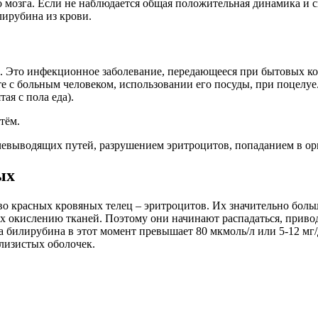
о мозга. Если не наблюдается общая положительная динамика и
ирубина из крови.
. Это инфекционное заболевание, передающееся при бытовых ко
те с больным человеком, использовании его посуды, при поцелуе
ая с пола еда).
тём.
евыводящих путей, разрушением эритроцитов, попаданием в орг
ых
во красных кровяных телец – эритроцитов. Их значительно больш
х окислению тканей. Поэтому они начинают распадаться, привод
а билирубина в этот момент превышает 80 мкмоль/л или 5-12 мг
лизистых оболочек.