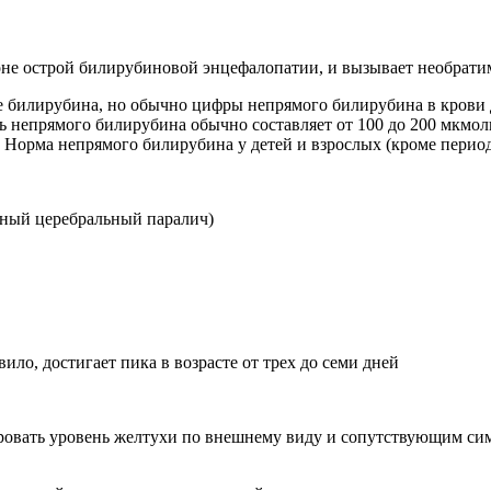
оне острой билирубиновой энцефалопатии, и вызывает необрати
не билирубина, но обычно цифры непрямого билирубина в крови
 непрямого билирубина обычно составляет от 100 до 200 мкмоль/
н. Норма непрямого билирубина у детей и взрослых (кроме пери
дный церебральный паралич)
ло, достигает пика в возрасте от трех до семи дней
ировать уровень желтухи по внешнему виду и сопутствующим си