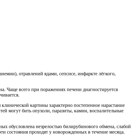
немии), отравлений ядами, сепсисе, инфаркте лёгкого,
ина. Чаще всего при поражениях печени диагностируется
чивается.
 клинической картины характерно постепенное нарастание
ей могут бить опухоли, паразиты, камни, воспалительные
нных обусловлена незрелостью билирубинового обмена, слабой
и состояния проходят у новорожденных в течение месяца.