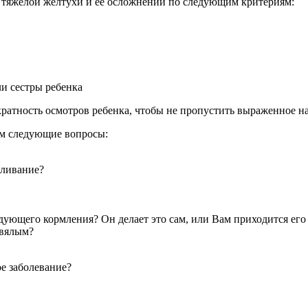
ск тяжелой желтухи и ее осложнений по следующим критериям:
ли сестры ребенка
кратность осмотров ребенка, чтобы не пропустить выраженное н
 Вам следующие вопросы:
мливание?
дующего кормления? Он делает это сам, или Вам приходится его
 вялым?
ое заболевание?