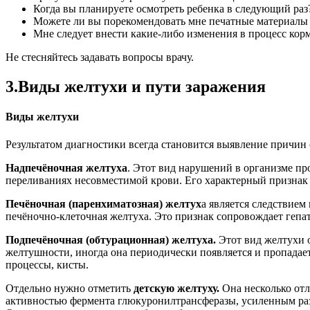
Когда вы планируете осмотреть ребенка в следующий ра
Можете ли вы порекомендовать мне печатные материалы
Мне следует внести какие-либо изменения в процесс кор
Не стесняйтесь задавать вопросы врачу.
3.Виды желтухи и пути заражения
Виды желтухи
Результатом диагностики всегда становится выявление причин
Надпечёночная желтуха
. Этот вид нарушений в организме пр
переливаниях несовместимой крови. Его характерный признак 
Печёночная (паренхиматозная) желтух
а является следствием
печёночно-клеточная желтуха. Это признак сопровождает гепати
Подпечёночная (обтурационная) желтуха.
Этот вид желтухи 
желтушности, иногда она периодически появляется и пропадае
процессы, кисты.
Отдельно нужно отметить
детскую желтуху.
Она несколько от
активностью фермента глюкуронилтрансферазы, усиленным раз