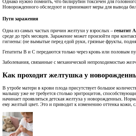
Однако нужно помнить, что билирубин токсичен для головног
Новорожденного обследуют и принимают меры для вывода бил
Пути заражения
Одна из самых частых причин желтухи у взрослых –
гепатит А
среде до трёх месяцев. Заражение может произойти при контак
гигиены: (не вымытые перед едой руки, грязные фрукты, поднят
Гепатиты В и С передаются только через кровь или половым пу
Заболевания, связанные с механической непроходимостью желч
Как проходит желтушка у новорожденн
В утробе матери в крови плода присутствует большое количест
малышу уже не требуется столько эритроцитов, способствующи
начинает проявляться детская желтуха у новорожденных. Норм
ему желтый цвет. Это и приводит к изменению оттенка кожи, с