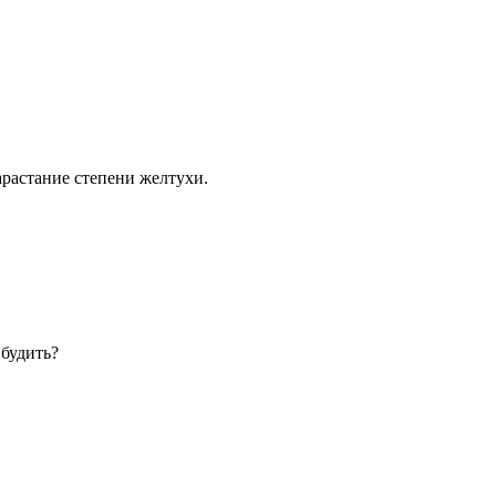
арастание степени желтухи.
 будить?