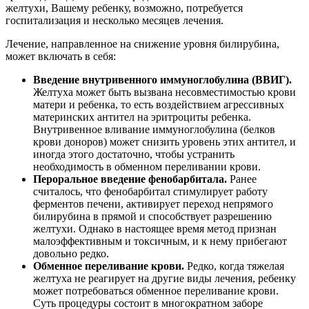
желтухи, Вашему ребенку, возможно, потребуется
госпитализация и несколько месяцев лечения.
Лечение, направленное на снижение уровня билирубина,
может включать в себя:
Введение внутривенного иммуноглобулина (ВВИГ).
Желтуха может быть вызвана несовместимостью крови
матери и ребенка, то есть воздействием агрессивных
материнских антител на эритроциты ребенка.
Внутривенное вливание иммуноглобулина (белков
крови доноров) может снизить уровень этих антител, и
иногда этого достаточно, чтобы устранить
необходимость в обменном переливании крови.
Пероральное введение фенобарбитала.
Ранее
считалось, что фенобарбитал стимулирует работу
ферментов печени, активирует переход непрямого
билирубина в прямой и способствует разрешению
желтухи. Однако в настоящее время метод признан
малоэффективным и токсичным, и к нему прибегают
довольно редко.
Обменное переливание крови.
Редко, когда тяжелая
желтуха не реагирует на другие виды лечения, ребенку
может потребоваться обменное переливание крови.
Суть процедуры состоит в многократном заборе