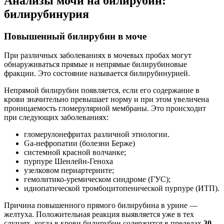
Анализы мочи на билирубин:
билирубинурия
Повышенный билирубин в моче
При различных заболеваниях в мочевых пробах могут
обнаруживаться прямые и непрямые билирубиновые
фракции. Это состояние называется билирубинурией.
Непрямой билирубин появляется, если его содержание в
крови значительно превышает норму и при этом увеличена
проницаемость гломерулярной мембраны. Это происходит
при следующих заболеваниях:
гломерулонефритах различной этиологии.
Ga-нефропатии (болезни Берже)
системной красной волчанке;
пурпуре Шенлейн-Геноха
узелковом периартериите;
гемолитико-уремическом синдроме (ГУС);
идиопатической тромбоцитопенической пурпуре (ИТП).
Причина повышенного прямого билирубина в урине —
желтуха. Положительная реакция выявляется уже в тех
случаях, когда в крови билирубин содержится в пределах
30–