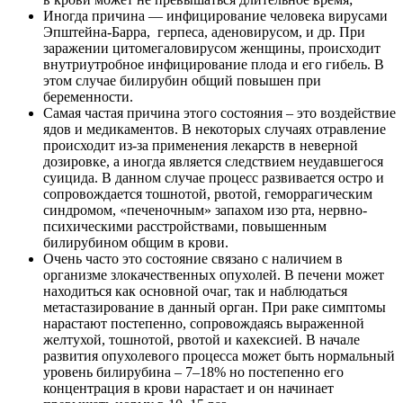
Иногда причина — инфицирование человека вирусами
Эпштейна-Барра, герпеса, аденовирусом, и др. При
заражении цитомегаловирусом женщины, происходит
внутриутробное инфицирование плода и его гибель. В
этом случае билирубин общий повышен при
беременности.
Самая частая причина этого состояния – это воздействие
ядов и медикаментов. В некоторых случаях отравление
происходит из-за применения лекарств в неверной
дозировке, а иногда является следствием неудавшегося
суицида. В данном случае процесс развивается остро и
сопровождается тошнотой, рвотой, геморрагическим
синдромом, «печеночным» запахом изо рта, нервно-
психическими расстройствами, повышенным
билирубином общим в крови.
Очень часто это состояние связано с наличием в
организме злокачественных опухолей. В печени может
находиться как основной очаг, так и наблюдаться
метастазирование в данный орган. При раке симптомы
нарастают постепенно, сопровождаясь выраженной
желтухой, тошнотой, рвотой и кахексией. В начале
развития опухолевого процесса может быть нормальный
уровень билирубина – 7–18% но постепенно его
концентрация в крови нарастает и он начинает