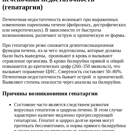
(гепатаргия)
Печеночная недостаточность возникает при выраженных
изменениях паренхимы печени (фиброзных, дистрофических
или некротических). В зависимости от быстроты
возникновения, различают острую и хроническую ее формы.
При гепатаргии резко снижается дезинтоксикационная
функция печени, из-за чего эндотоксины, которые должны
были быть выведены, проникают в кровь и вызывают
отравление организма. В крови билирубин прямой и общий
повышается до критических цифр (260–350 мкмоль/л), что
вызывает поражение ЦНС. Смертность составляет 50–80%.
Печеночная недостаточность бывает острой и хронической.
Выявляют степень опасности через анализы на билирубин.
Причины возникновения гепатаргии
Состояние часто является следствием развития
вирусных гепатитов и цирроза печени. В этом случае
характерно наличие медленно прогрессирующей
гепатаргии. Гепатит и цирроз долгое время могут
протекать бессимптомно, и норма прямого билирубина
в крови может не превышаться длительное время;