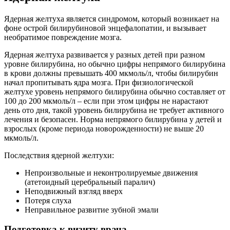
Ядерная желтуха является синдромом, который возникает на
фоне острой билирубиновой энцефалопатии, и вызывает
необратимое повреждение мозга.
Ядерная желтуха развивается у разных детей при разном
уровне билирубина, но обычно цифры непрямого билирубина
в крови должны превышать 400 мкмоль/л, чтобы билирубин
начал пропитывать ядра мозга. При физиологической
желтухе уровень непрямого билирубина обычно составляет от
100 до 200 мкмоль/л – если при этом цифры не нарастают
день ото дня, такой уровень билирубина не требует активного
лечения и безопасен. Норма непрямого билирубина у детей и
взрослых (кроме периода новорожденности) не выше 20
мкмоль/л.
Последствия ядерной желтухи:
Непроизвольные и неконтролируемые движения
(атетоидный церебральный паралич)
Неподвижный взгляд вверх
Потеря слуха
Неправильное развитие зубной эмали
Подготовка к визиту врача