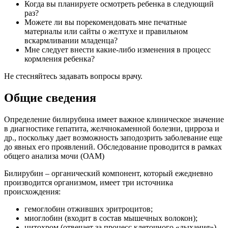
Когда вы планируете осмотреть ребенка в следующий
раз?
Можете ли вы порекомендовать мне печатные
материалы или сайты о желтухе и правильном
вскармливании младенца?
Мне следует внести какие-либо изменения в процесс
кормления ребенка?
Не стесняйтесь задавать вопросы врачу.
Общие сведения
Определение билирубина имеет важное клиническое значение
в диагностике гепатита, желчнокаменной болезни, цирроза и
др., поскольку дает возможность заподозрить заболевание еще
до явных его проявлений. Обследование проводится в рамках
общего анализа мочи (ОАМ)
Билирубин – органический компонент, который ежедневно
производится организмом, имеет три источника
происхождения:
гемоглобин отживших эритроцитов;
миоглобин (входит в состав мышечных волокон);
цитохром (отвечает за процесс клеточного «дыхания»).