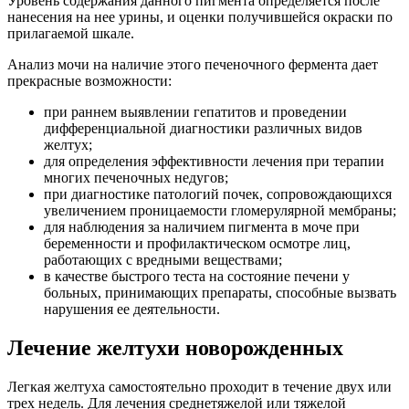
Уровень содержания данного пигмента определяется после
нанесения на нее урины, и оценки получившейся окраски по
прилагаемой шкале.
Анализ мочи на наличие этого печеночного фермента дает
прекрасные возможности:
при раннем выявлении гепатитов и проведении
дифференциальной диагностики различных видов
желтух;
для определения эффективности лечения при терапии
многих печеночных недугов;
при диагностике патологий почек, сопровождающихся
увеличением проницаемости гломерулярной мембраны;
для наблюдения за наличием пигмента в моче при
беременности и профилактическом осмотре лиц,
работающих с вредными веществами;
в качестве быстрого теста на состояние печени у
больных, принимающих препараты, способные вызвать
нарушения ее деятельности.
Лечение желтухи новорожденных
Легкая желтуха самостоятельно проходит в течение двух или
трех недель. Для лечения среднетяжелой или тяжелой