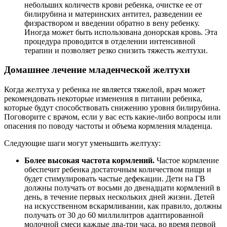
небольших количеств крови ребенка, очистке ее от
билирубина и материнских антител, разведении ее
физраствором и введении обратно в вену ребенку.
Иногда может быть использована донорская кровь. Эта
процедура проводится в отделении интенсивной
терапии и позволяет резко снизить тяжесть желтухи.
Домашнее лечение младенческой желтухи
Когда желтуха у ребенка не является тяжелой, врач может
рекомендовать некоторые изменения в питании ребенка,
которые будут способствовать снижению уровня билирубина.
Поговорите с врачом, если у вас есть какие-либо вопросы или
опасения по поводу частоты и объема кормления младенца.
Следующие шаги могут уменьшить желтуху:
Более высокая частота кормлений.
Частое кормление
обеспечит ребенка достаточным количеством пищи и
будет стимулировать частые дефекации. Дети на ГВ
должны получать от восьми до двенадцати кормлений в
день, в течение первых нескольких дней жизни. Детей
на искусственном вскармливании, как правило, должны
получать от 30 до 60 миллилитров адаптированной
молочной смеси каждые два-три часа, во время первой