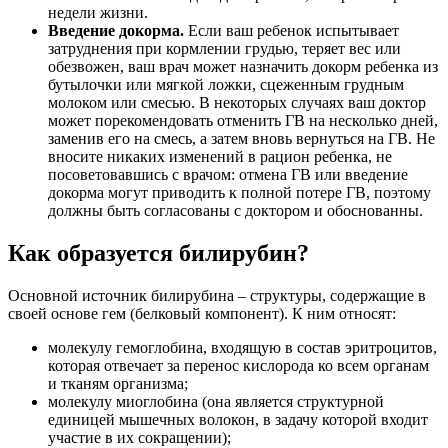
недели жизни.
Введение докорма.
Если ваш ребенок испытывает
затруднения при кормлении грудью, теряет вес или
обезвожен, ваш врач может назначить докорм ребенка из
бутылочки или мягкой ложки, сцеженным грудным
молоком или смесью. В некоторых случаях ваш доктор
может порекомендовать отменить ГВ на несколько дней,
заменив его на смесь, а затем вновь вернуться на ГВ. Не
вносите никаких изменений в рацион ребенка, не
посоветовавшись с врачом: отмена ГВ или введение
докорма могут приводить к полной потере ГВ, поэтому
должны быть согласованы с доктором и обоснованны.
Как образуется билирубин?
Основной источник билирубина – структуры, содержащие в
своей основе гем (белковый компонент). К ним относят:
молекулу гемоглобина, входящую в состав эритроцитов,
которая отвечает за перенос кислорода ко всем органам
и тканям организма;
молекулу миоглобина (она является структурной
единицей мышечных волокон, в задачу которой входит
участие в их сокращении);