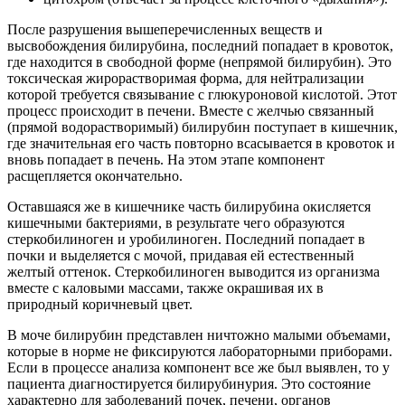
После разрушения вышеперечисленных веществ и
высвобождения билирубина, последний попадает в кровоток,
где находится в свободной форме (непрямой билирубин). Это
токсическая жирорастворимая форма, для нейтрализации
которой требуется связывание с глюкуроновой кислотой. Этот
процесс происходит в печени. Вместе с желчью связанный
(прямой водорастворимый) билирубин поступает в кишечник,
где значительная его часть повторно всасывается в кровоток и
вновь попадает в печень. На этом этапе компонент
расщепляется окончательно.
Оставшаяся же в кишечнике часть билирубина окисляется
кишечными бактериями, в результате чего образуются
стеркобилиноген и уробилиноген. Последний попадает в
почки и выделяется с мочой, придавая ей естественный
желтый оттенок. Стеркобилиноген выводится из организма
вместе с каловыми массами, также окрашивая их в
природный коричневый цвет.
В моче билирубин представлен ничтожно малыми объемами,
которые в норме не фиксируются лабораторными приборами.
Если в процессе анализа компонент все же был выявлен, то у
пациента диагностируется билирубинурия. Это состояние
характерно для заболеваний почек, печени, органов