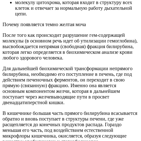
молекулу цитохрома, которая входит в структуру всех
клеток и отвечает за нормальную работу дыхательной
цепи.
Почему появляется темно желтая моча
После того как происходит разрушение гем-содержащей
молекулы (в основном речь идет об утилизации гемоглобина),
высвобождается непрямая (свободная) фракция билирубина,
которая легко определяется в биохимическом анализе крови
любого здорового человека.
Для дальнейшей биохимической трансформации непрямого
билирубина, необходимо его поступление в печень, где под
действием печеночных ферментов, он переходит в свою
прямую (связанную) фракцию. Именно она является
основным компонентом желчи, которая в дальнейшем
поступает через желчевыводящие пути в просвет
двенадцатиперстной кишки.
В кишечнике большая часть прямого билирубина всасывается
обратно и вновь поступает в структуры печени, где уже
расщепляется до конечных продуктов распада. Гораздо
меньшая его часть, под воздействием естественной
микрофлоры кишечника, окисляется, образуя следующие