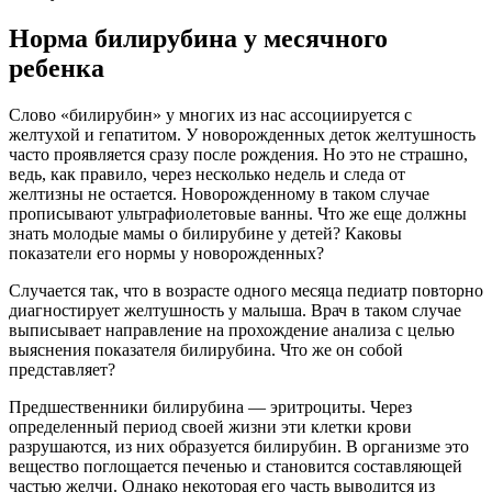
Норма билирубина у месячного
ребенка
Слово «билирубин» у многих из нас ассоциируется с
желтухой и гепатитом. У новорожденных деток желтушность
часто проявляется сразу после рождения. Но это не страшно,
ведь, как правило, через несколько недель и следа от
желтизны не остается. Новорожденному в таком случае
прописывают ультрафиолетовые ванны. Что же еще должны
знать молодые мамы о билирубине у детей? Каковы
показатели его нормы у новорожденных?
Случается так, что в возрасте одного месяца педиатр повторно
диагностирует желтушность у малыша. Врач в таком случае
выписывает направление на прохождение анализа с целью
выяснения показателя билирубина. Что же он собой
представляет?
Предшественники билирубина — эритроциты. Через
определенный период своей жизни эти клетки крови
разрушаются, из них образуется билирубин. В организме это
вещество поглощается печенью и становится составляющей
частью желчи. Однако некоторая его часть выводится из