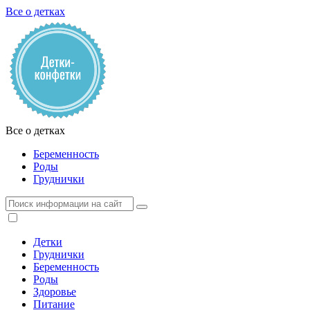
Все о детках
Все о детках
Беременность
Роды
Груднички
Детки
Груднички
Беременность
Роды
Здоровье
Питание