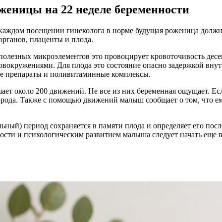
оженицы на 22 неделе беременности
 каждом посещении гинеколога в норме будущая роженица должн
рганов, плаценты и плода.
 полезных микроэлементов это провоцирует кровоточивость дес
ловокружениями. Для плода это состояние опасно задержкой вну
ие препараты и поливитаминные комплексы.
ает около 200 движений. Не все из них беременная ощущает. Ес
орода. Также с помощью движений малыш сообщает о том, что ему
ьный) период сохраняется в памяти плода и определяет его по
ти и психологическим развитием малыша следует начать еще в 