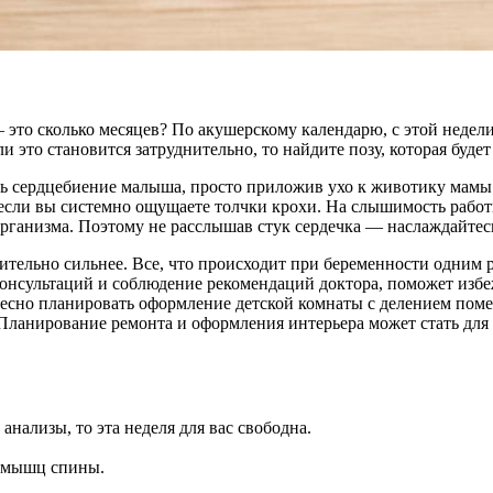
 это сколько месяцев? По акушерскому календарю, с этой недели
и это становится затруднительно, то найдите позу, которая буде
ь сердцебиение малыша, просто приложив ухо к животику мамы.
, если вы системно ощущаете толчки крохи. На слышимость рабо
 организма. Поэтому не расслышав стук сердечка — наслаждайте
тельно сильнее. Все, что происходит при беременности одним ре
 консультаций и соблюдение рекомендаций доктора, поможет изб
сно планировать оформление детской комнаты с делением помеще
. Планирование ремонта и оформления интерьера может стать для
анализы, то эта неделя для вас свободна.
и мышц спины.