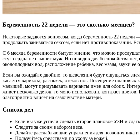
Беременность 22 недели — это сколько месяцев?
Некоторые задаются вопросом, когда беременность 22 недели —
продолжать заниматься сексом, если нет противопоказаний. Есл
С 6 месяца беременности бытует мнение, что можно прослушат
стук сердца не слышит муж. Но поводов для беспокойства нет
околоплодных вод, расположение ребенка, вес мамы, звуки ее
Если вы ожидайте двойню, то шевеления будут ощущаться значи
касается варикоза, растяжек, отеков ног. Посещение плановых
малышей, могут придумывать варианты имен для обоих. Интере
живет несколько деток, то моно использовать контраст цветов
благоприятно влияет на самочувствие матери.
Список дел
Если вы уже успели сделать второе плановое УЗИ и сдать 
Следите за своим набором веса.
Делайте расслабляющие упражнения для позвоночника 
Пользуйтесь средствами по уходу за кожей.