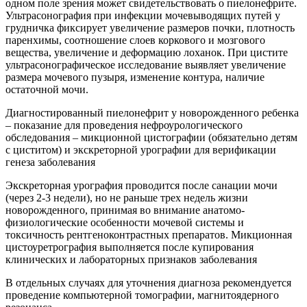
одном поле зрения может свидетельствовать о пиелонефрите.
Ультрасонография при инфекции мочевыводящих путей у
грудничка фиксирует увеличение размеров почки, плотность
паренхимы, соотношение слоев коркового и мозгового
вещества, увеличение и деформацию лоханок. При цистите
ультрасонографическое исследование выявляет увеличение
размера мочевого пузыря, изменение контура, наличие
остаточной мочи.
Диагностированный пиелонефрит у новорожденного ребенка
– показание для проведения нефроурологического
обследования – микционной цистографии (обязательно детям
с циститом) и экскреторной урографии для верификации
генеза заболевания
Экскреторная урография проводится после санации мочи
(через 2-3 недели), но не раньше трех недель жизни
новорожденного, принимая во внимание анатомо-
физиологические особенности мочевой системы и
токсичность рентгеноконтрастных препаратов. Микционная
цистоуретрография выполняется после купирования
клинических и лабораторных признаков заболевания
В отдельных случаях для уточнения диагноза рекомендуется
проведение компьютерной томографии, магнитоядерного