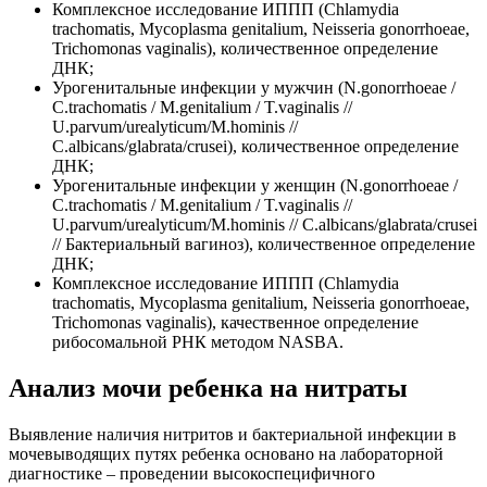
Комплексное исследование ИППП (Chlamydia
trachomatis, Mycoplasma genitalium, Neisseria gonorrhoeae,
Trichomonas vaginalis), количественное определение
ДНК;
Урогенитальные инфекции у мужчин (N.gonorrhoeae /
C.trachomatis / M.genitalium / T.vaginalis //
U.parvum/urealyticum/M.hominis //
C.albicans/glabrata/crusei), количественное определение
ДНК;
Урогенитальные инфекции у женщин (N.gonorrhoeae /
C.trachomatis / M.genitalium / T.vaginalis //
U.parvum/urealyticum/M.hominis // C.albicans/glabrata/crusei
// Бактериальный вагиноз), количественное определение
ДНК;
Комплексное исследование ИППП (Chlamydia
trachomatis, Mycoplasma genitalium, Neisseria gonorrhoeae,
Trichomonas vaginalis), качественное определение
рибосомальной РНК методом NASBA.
Анализ мочи ребенка на нитраты
Выявление наличия нитритов и бактериальной инфекции в
мочевыводящих путях ребенка основано на лабораторной
диагностике – проведении высокоспецифичного