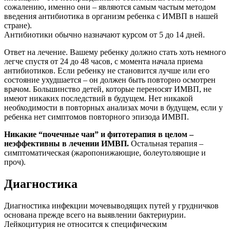
сожалению, именно они – являются самым частым методом
введения антибиотика в организм ребенка с ИМВП в нашей
стране).
Антибиотики обычно назначают курсом от 5 до 14 дней.
Ответ на лечение. Вашему ребенку должно стать хоть немного
легче спустя от 24 до 48 часов, с момента начала приема
антибиотиков. Если ребенку не становится лучше или его
состояние ухудшается – он должен быть повторно осмотрен
врачом. Большинство детей, которые переносят ИМВП, не
имеют никаких последствий в будущем. Нет никакой
необходимости в повторных анализах мочи в будущем, если у
ребенка нет симптомов повторного эпизода ИМВП.
Никакие “почечные чаи” и фитотерапия в целом –
неэффективны в лечении ИМВП.
Остальная терапия –
симптоматическая (жаропонижающие, болеутоляющие и
проч).
Диагностика
Диагностика инфекции мочевыводящих путей у грудничков
основана прежде всего на выявлении бактериурии.
Лейкоцитурия не относится к специфическим