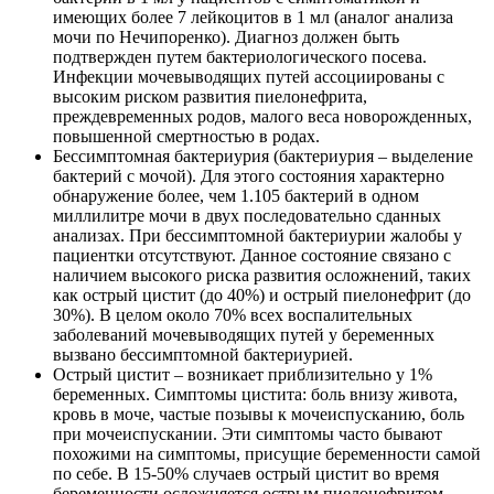
имеющих более 7 лейкоцитов в 1 мл (аналог анализа
мочи по Нечипоренко). Диагноз должен быть
подтвержден путем бактериологического посева.
Инфекции мочевыводящих путей ассоциированы с
высоким риском развития пиелонефрита,
преждевременных родов, малого веса новорожденных,
повышенной смертностью в родах.
Бессимптомная бактериурия (бактериурия – выделение
бактерий с мочой). Для этого состояния характерно
обнаружение более, чем 1.105 бактерий в одном
миллилитре мочи в двух последовательно сданных
анализах. При бессимптомной бактериурии жалобы у
пациентки отсутствуют. Данное состояние связано с
наличием высокого риска развития осложнений, таких
как острый цистит (до 40%) и острый пиелонефрит (до
30%). В целом около 70% всех воспалительных
заболеваний мочевыводящих путей у беременных
вызвано бессимптомной бактериурией.
Острый цистит – возникает приблизительно у 1%
беременных. Симптомы цистита: боль внизу живота,
кровь в моче, частые позывы к мочеиспусканию, боль
при мочеиспускании. Эти симптомы часто бывают
похожими на симптомы, присущие беременности самой
по себе. В 15-50% случаев острый цистит во время
беременности осложняется острым пиелонефритом.