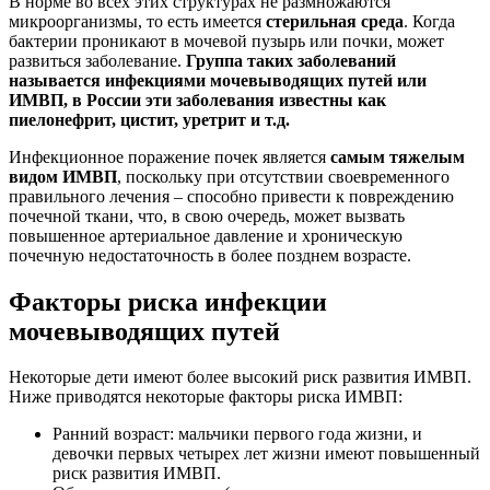
В норме во всех этих структурах не размножаются
микроорганизмы, то есть имеется
стерильная среда
. Когда
бактерии проникают в мочевой пузырь или почки, может
развиться заболевание.
Группа таких заболеваний
называется инфекциями мочевыводящих путей или
ИМВП, в России эти заболевания известны как
пиелонефрит, цистит, уретрит и т.д.
Инфекционное поражение почек является
самым тяжелым
видом ИМВП
, поскольку при отсутствии своевременного
правильного лечения – способно привести к повреждению
почечной ткани, что, в свою очередь, может вызвать
повышенное артериальное давление и хроническую
почечную недостаточность в более позднем возрасте.
Факторы риска инфекции
мочевыводящих путей
Некоторые дети имеют более высокий риск развития ИМВП.
Ниже приводятся некоторые факторы риска ИМВП:
Ранний возраст: мальчики первого года жизни, и
девочки первых четырех лет жизни имеют повышенный
риск развития ИМВП.