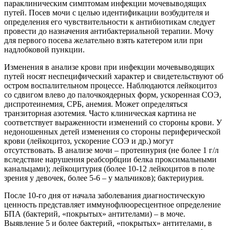
параклиническим симптомам инфекции мочевыводящих
путей. Посев мочи с целью идентификации возбудителя и
определения его чувствительности к антибиотикам следует
провести до назначения антибактериальной терапии. Мочу
для первого посева желательно взять катетером или при
надлобковой пункции.
Изменения в анализе крови при инфекции мочевыводящих
путей носят неспецифический характер и свидетельствуют об
остром воспалительном процессе. Наблюдаются лейкоцитоз
со сдвигом влево до палочкоядерных форм, ускоренная СОЭ,
диспротеинемия, СРБ, анемия. Может определяться
транзиторная азотемия. Часто клиническая картина не
соответствует выраженности изменений со стороны крови. У
недоношенных детей изменения со стороны периферической
крови (лейкоцитоз, ускорение СОЭ и др.) могут
отсутствовать. В анализе мочи – протеинурия (не более 1 г/л
вследствие нарушения реабсорбции белка проксимальными
канальцами); лейкоцитурия (более 10-12 лейкоцитов в поле
зрения у девочек, более 5-6 – у мальчиков); бактериурия.
После 10-го дня от начала заболевания диагностическую
ценность представляет иммунофлюоресцентное определение
БПА (бактерий, «покрытых» антителами) – в моче.
Выявление 5 и более бактерий, «покрытых» антителами, в