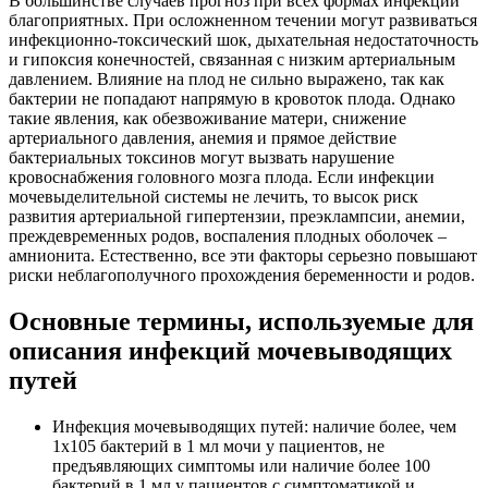
В большинстве случаев прогноз при всех формах инфекций
благоприятных. При осложненном течении могут развиваться
инфекционно-токсический шок, дыхательная недостаточность
и гипоксия конечностей, связанная с низким артериальным
давлением. Влияние на плод не сильно выражено, так как
бактерии не попадают напрямую в кровоток плода. Однако
такие явления, как обезвоживание матери, снижение
артериального давления, анемия и прямое действие
бактериальных токсинов могут вызвать нарушение
кровоснабжения головного мозга плода. Если инфекции
мочевыделительной системы не лечить, то высок риск
развития артериальной гипертензии, преэклампсии, анемии,
преждевременных родов, воспаления плодных оболочек –
амнионита. Естественно, все эти факторы серьезно повышают
риски неблагополучного прохождения беременности и родов.
Основные термины, используемые для
описания инфекций мочевыводящих
путей
Инфекция мочевыводящих путей: наличие более, чем
1х105 бактерий в 1 мл мочи у пациентов, не
предъявляющих симптомы или наличие более 100
бактерий в 1 мл у пациентов с симптоматикой и