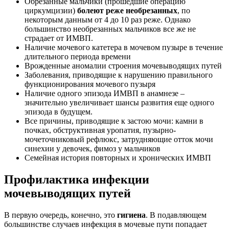
Обрезанные мальчики (прошедшие операцию
циркумцизии)
болеют реже необрезанных
, по
некоторым данным от 4 до 10 раз реже. Однако
большинство необрезанных мальчиков все же не
страдает от ИМВП.
Наличие мочевого катетера в мочевом пузыре в течение
длительного периода времени
Врожденные аномалии строения мочевыводящих путей
Заболевания, приводящие к нарушению правильного
функционирования мочевого пузыря
Наличие одного эпизода ИМВП в анамнезе –
значительно увеличивает шансы развития еще одного
эпизода в будущем.
Все причины, приводящие к застою мочи: камни в
почках, обструктивная уропатия, пузырно-
мочеточниковый рефлюкс, затрудняющие отток мочи
синехии у девочек, фимоз у мальчиков
Семейная история повторных и хронических ИМВП
Профилактика инфекции
мочевыводящих путей
В первую очередь, конечно, это
гигиена
. В подавляющем
большинстве случаев инфекция в мочевые пути попадает