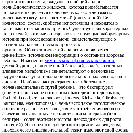
скринингового теста, входящего в общий анализ
мочи.Биологическую жидкость, которая вырабатывается
почками и выделяется из человеческого организма по
мочевому тракту, называют мочой (или уриной). Ее
количество, состав, свойства непостоянны и находятся в
зависимости от многих причин. Существует ряд характерных
показателей, которые определяются с помощью лабораторных
методик при исследовании мочи, свидетельствующие о
различных патологических процессах в
организме.Общеклинический анализ мочи является
ценнейшим источником информации о состоянии здоровья
ребенка. Изменения
химических и физических свойств
детской урины, наличие в ней бактерий, солей, различных
элементов метаболизма свидетельствуют о возможных
нарушениях функциональной деятельности мочевыводящей
системы.Наиболее распространенное заболевание
мочевыделительных путей ребенка – это бактериурия
(присутствие в моче патогенных бактерий: энтерококков,
Escherihia coli, стафилококков, Prоteus, Klebsiella, Citrobacter,
Salmonella, Pseudomonas). Очень часто такое патологическое
состояние развивается вследствие употребления овощей и
фруктов, выращенных с использованием нитратов (или
селитры – солей азотной кислоты, необходимых для роста
растений). Эти вредные для детского организма вещества,
проходя через пищеварительный тракт, изменяют свой состав