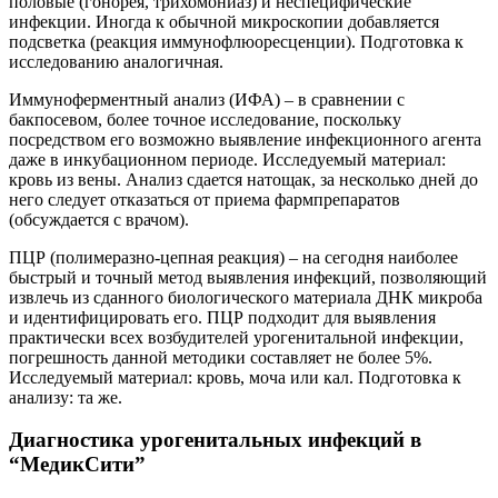
половые (гонорея, трихомониаз) и неспецифические
инфекции. Иногда к обычной микроскопии добавляется
подсветка (реакция иммунофлюоресценции). Подготовка к
исследованию аналогичная.
Иммуноферментный анализ (ИФА) – в сравнении с
бакпосевом, более точное исследование, поскольку
посредством его возможно выявление инфекционного агента
даже в инкубационном периоде. Исследуемый материал:
кровь из вены. Анализ сдается натощак, за несколько дней до
него следует отказаться от приема фармпрепаратов
(обсуждается с врачом).
ПЦР (полимеразно-цепная реакция) – на сегодня наиболее
быстрый и точный метод выявления инфекций, позволяющий
извлечь из сданного биологического материала ДНК микроба
и идентифицировать его. ПЦР подходит для выявления
практически всех возбудителей урогенитальной инфекции,
погрешность данной методики составляет не более 5%.
Исследуемый материал: кровь, моча или кал. Подготовка к
анализу: та же.
Диагностика урогенитальных инфекций в
“МедикСити”