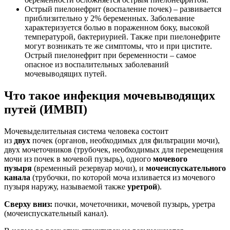
Острый пиелонефрит (воспаление почек) – развивается
приблизительно у 2% беременных. Заболевание
характеризуется болью в пораженном боку, высокой
температурой, бактериурией. Также при пиелонефрите
могут возникать те же симптомы, что и при цистите.
Острый пиелонефрит при беременности – самое
опасное из воспалительных заболеваний
мочевыводящих путей.
Что такое инфекция мочевыводящих
путей (ИМВП)
Мочевыделительная система человека состоит
из
двух
почек (органов, необходимых для фильтрации мочи),
двух мочеточников (трубочек, необходимых для перемещения
мочи из почек в мочевой пузырь), одного
мочевого
пузыря
(временный резервуар мочи), и
мочеиспускательного
канала
(трубочки, по которой моча изливается из мочевого
пузыря наружу, называемой также
уретрой
).
Сверху вниз:
почки, мочеточники, мочевой пузырь, уретра
(мочеиспускательный канал).