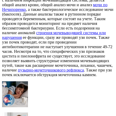
с наличием инфекции мочевыводящей системы, делается
общий анализ крови, общий анализ мочи и анализ
мочи по
Нечипоренко
, а также бактериологическое исследование мочи
(бакпосев). Данные анализы также в рутинном порядке
проводятся беременным, которые состоят на учете. Таким
образом проводится мониторинг на предмет наличия
бессимптомной бактериурии. Если есть подозрения на
наличие аномалий
строения мочевыводящей системы или
нарушения
ее функции, сразу же проводят узи почек. Также
узи почек проводят, если при проведении
антибиотикотерапии не наступает улучшения в течение 49-72
часов. Несмотря на то, что специфических узи признаков
цистита и пиелонефрита не существует, это исследование
позволяет выявить структурные изменения мочевыводящих
путей, такие как расширение мочеточника, лоханки, чашечек,
наличие
пузырно-мочеточникового рефлюкса
. Также при узи
почек исключается обструкция мочеточника камнем.