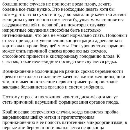
большинстве случаев не приносит вреда плоду, лечить
болезнь все-таки нужно. Это необходимо делать хотя бы
потому, что из-за сухости и зуда во влагалище качество жизни
женщины существенно снижается: будущая мама становится
раздражительной и нервной, а в некоторых случаях
неприятные ощущения способны быть настолько
интенсивными, что она не может нормально спать. Подобный
стресс приводит к увеличению концентрации адреналина и
кортизола в крови будущей мамы. Рост уровня этих гормонов
может стать причиной спазма кровеносных сосудов,
способного привести к кислородному голоданию плода. К
счастью, такое неочевидное последствие случается редко.
Возникновение молочницы на ранних сроках беременности
чревато не только снижением качества жизни женщины, но и
тем, что именно в течение первого триместра происходит
закладка большинства органов и систем эмбриона.
Поэтому стресс и постоянное чувство дискомфорта могут
стать причиной нарушений формирования органов плода.
Крайне редко встречаются случаи, когда слизистая пробка,
закрывающая шейку матки и препятствующая
проникновению в ее полость патогенных микроорганизмов, в
первые дни беременности оказывается не до конца