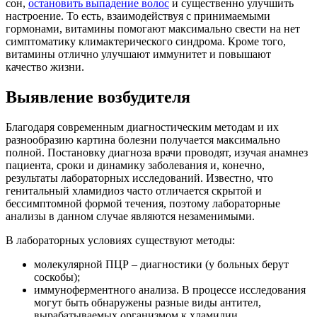
сон,
остановить выпадение волос
и существенно улучшить
настроение. То есть, взаимодействуя с принимаемыми
гормонами, витамины помогают максимально свести на нет
симптоматику климактерического синдрома. Кроме того,
витамины отлично улучшают иммунитет и повышают
качество жизни.
Выявление возбудителя
Благодаря современным диагностическим методам и их
разнообразию картина болезни получается максимально
полной. Постановку диагноза врачи проводят, изучая анамнез
пациента, сроки и динамику заболевания и, конечно,
результаты лабораторных исследований. Известно, что
генитальный хламидиоз часто отличается скрытой и
бессимптомной формой течения, поэтому лабораторные
анализы в данном случае являются незаменимыми.
В лабораторных условиях существуют методы:
молекулярной ПЦР – диагностики (у больных берут
соскобы);
иммуноферментного анализа. В процессе исследования
могут быть обнаружены разные виды антител,
вырабатываемых организмом к хламидии.