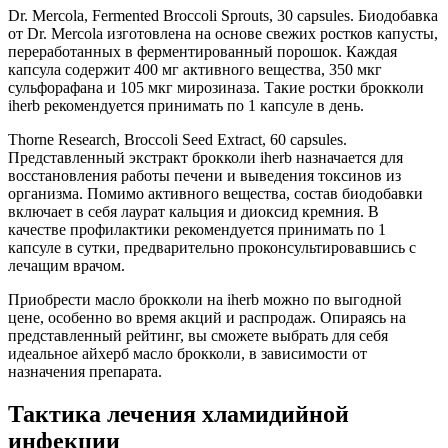
Dr. Mercola, Fermented Broccoli Sprouts, 30 capsules. Биодобавка
от Dr. Mercola изготовлена на основе свежих ростков капусты,
переработанных в ферментированный порошок. Каждая
капсула содержит 400 мг активного вещества, 350 мкг
сульфорафана и 105 мкг мирозиназа. Такие ростки брокколи
iherb рекомендуется принимать по 1 капсуле в день.
Thorne Research, Broccoli Seed Extract, 60 capsules.
Представленный экстракт брокколи iherb назначается для
восстановления работы печени и выведения токсинов из
организма. Помимо активного вещества, состав биодобавки
включает в себя лаурат кальция и диоксид кремния. В
качестве профилактики рекомендуется принимать по 1
капсуле в сутки, предварительно проконсультировавшись с
лечащим врачом.
Приобрести масло брокколи на iherb можно по выгодной
цене, особенно во время акций и распродаж. Опираясь на
представленный рейтинг, вы сможете выбрать для себя
идеальное айхерб масло брокколи, в зависимости от
назначения препарата.
Тактика лечения хламидийной
инфекции