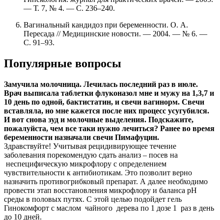
— Т. 7, № 4. — С. 236–240.
Вагинальный кандидоз при беременности. О. А.
Пересада // Медицинские новости. — 2004. — № 6. —
С. 91–93.
Популярные вопросы
Замучила молочница. Лечилась последний раз в июле.
Врач выписала таблетки флуконазол мне и мужу на 1,3,7 и
10 день по одной, бактистатин, и свечи вагинорм. Свечи
вставляла, но мне кажется после них процесс усугубился.
И вот снова зуд и молочные выделения. Подскажите,
пожалуйста, чем все таки нужно лечиться? Ранее во время
беременности назначали свечи Пимафуцин.
Здравствуйте! Учитывая рецидивирующее течение
заболевания порекомендую сдать анализ – посев на
неспецифическую микрофлору с определением
чувствительности к антибиотикам. Это позволит верно
назначить противогрибковый препарат. А далее необходимо
провести этап восстановления микрофлору и баланса рН
среды в половых путях. С этой целью подойдет гель
Гинокомфорт с маслом чайного дерева по 1 дозе 1 раз в день
до 10 дней.