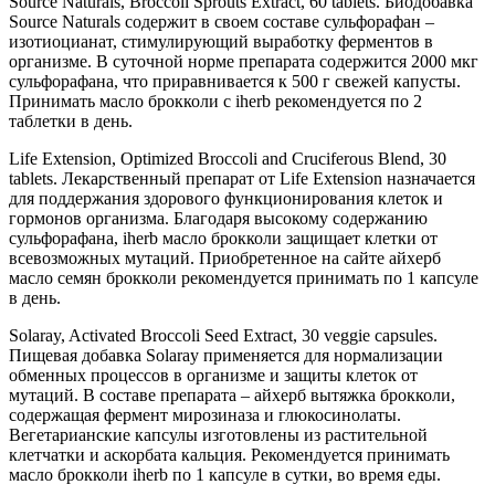
Source Naturals, Broccoli Sprouts Extract, 60 tablets. Биодобавка
Source Naturals содержит в своем составе сульфорафан –
изотиоцианат, стимулирующий выработку ферментов в
организме. В суточной норме препарата содержится 2000 мкг
сульфорафана, что приравнивается к 500 г свежей капусты.
Принимать масло брокколи с iherb рекомендуется по 2
таблетки в день.
Life Extension, Optimized Broccoli and Cruciferous Blend, 30
tablets. Лекарственный препарат от Life Extension назначается
для поддержания здорового функционирования клеток и
гормонов организма. Благодаря высокому содержанию
сульфорафана, iherb масло брокколи защищает клетки от
всевозможных мутаций. Приобретенное на сайте айхерб
масло семян брокколи рекомендуется принимать по 1 капсуле
в день.
Solaray, Activated Broccoli Seed Extract, 30 veggie capsules.
Пищевая добавка Solaray применяется для нормализации
обменных процессов в организме и защиты клеток от
мутаций. В составе препарата – айхерб вытяжка брокколи,
содержащая фермент мирозиназа и глюкосинолаты.
Вегетарианские капсулы изготовлены из растительной
клетчатки и аскорбата кальция. Рекомендуется принимать
масло брокколи iherb по 1 капсуле в сутки, во время еды.