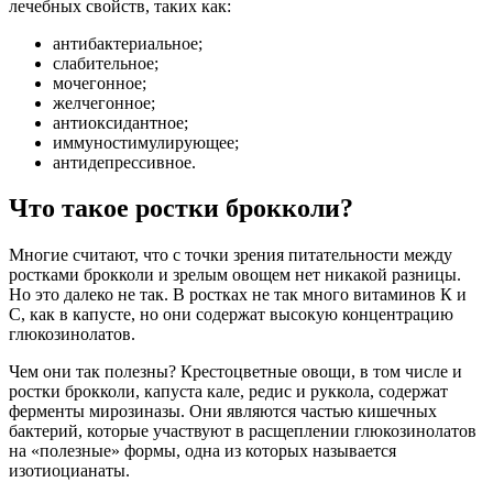
лечебных свойств, таких как:
антибактериальное;
слабительное;
мочегонное;
желчегонное;
антиоксидантное;
иммуностимулирующее;
антидепрессивное.
Что такое ростки брокколи?
Многие считают, что с точки зрения питательности между
ростками брокколи и зрелым овощем нет никакой разницы.
Но это далеко не так. В ростках не так много витаминов К и
С, как в капусте, но они содержат высокую концентрацию
глюкозинолатов.
Чем они так полезны? Крестоцветные овощи, в том числе и
ростки брокколи, капуста кале, редис и руккола, содержат
ферменты мирозиназы. Они являются частью кишечных
бактерий, которые участвуют в расщеплении глюкозинолатов
на «полезные» формы, одна из которых называется
изотиоцианаты.