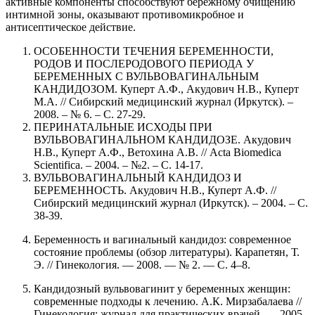
активные компоненты способствуют бережному очищению
интимной зоны, оказывают противомикробное и
антисептическое действие.
ОСОБЕННОСТИ ТЕЧЕНИЯ БЕРЕМЕННОСТИ,
РОДОВ И ПОСЛЕРОДОВОГО ПЕРИОДА У
БЕРЕМЕННЫХ С ВУЛЬВОВАГИНАЛЬНЫМ
КАНДИДОЗОМ. Куперт А.Ф., Акудович Н.В., Куперт
М.А. // Сибирский медицинский журнал (Иркутск). –
2008. – № 6. – С. 27-29.
ПЕРИНАТАЛЬНЫЕ ИСХОДЫ ПРИ
ВУЛЬВОВАГИНАЛЬНОМ КАНДИДОЗЕ. Акудович
Н.В., Куперт А.Ф., Ветохина А.В. // Acta Biomedica
Scientifica. – 2004. – №2. – С. 14-17.
ВУЛЬВОВАГИНАЛЬНЫЙ КАНДИДОЗ И
БЕРЕМЕННОСТЬ. Акудович Н.В., Куперт А.Ф. //
Сибирский медицинский журнал (Иркутск). – 2004. – С.
38-39.
Беременность и вагинальный кандидоз: современное
состояние проблемы (обзор литературы). Карапетян, Т.
Э. // Гинекология. — 2008. — № 2. — С. 4–8.
Кандидозный вульвовагинит у беременных женщин:
современные подходы к лечению. А.К. Мирзабалаева //
Гинекология: журнал для практических врачей. — 2005.