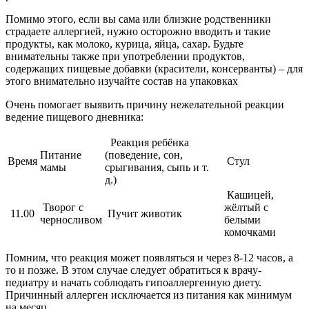
Помимо этого, если вы сама или близкие родственники
страдаете аллергией, нужно осторожно вводить и такие
продукты, как молоко, курица, яйца, сахар. Будьте
внимательны также при употреблении продуктов,
содержащих пищевые добавки (красители, консерванты) – для
этого внимательно изучайте состав на упаковках
Очень помогает выявить причину нежелательной реакции
ведение пищевого дневника:
Реакция ребёнка
Питание
(поведение, сон,
Время
Стул
мамы
срыгивания, сыпь и т.
д.)
Кашицей,
Творог с
жёлтый с
11.00
Пучит животик
черносливом
белыми
комочками
Помним, что реакция может появляться и через 8-12 часов, а
то и позже. В этом случае следует обратиться к врачу-
педиатру и начать соблюдать гипоаллергенную диету.
Причинный аллерген исключается из питания как минимум
на месяц.