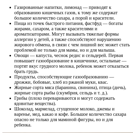
Газированные напитки, лимонад — приводят к
образованию кишечных газов, к тому же содержат
большое количество сахара, а порой и красители.
Пища из точек быстрого питания, фастфуд — богаты
жирами, сахаром, а также красителями и
ароматизаторами. Могут вызывать тяжелые формы
аллергии у детей, а также способствуют нарушению
жирового обмена, в связи с чем лишний вес может стать
проблемой не только для мамы, но и для малыша.
Овощи — капуста, чеснок редис и сельдерей. Первая
повышает газообразование в кишечнике, остальные —
портят вкус грудного молока, ребенок может отказаться
брать грудь.
Продукты, способствующие газообразованию —
дрожжи, бобовые, хлеб из ржаной муки, квас.
Жирные сорта мяса (баранина, свинина), птица (дичь),
жирные сорта рыбы (скумбрия, сельдь и т. д.).
Грибы (плохо перевариваются и могут содержать
ядовитые вещества).
Шоколад, мармелад, сгущенное молоко, джемы и
варенье, мед, какао и кофе. Большое количество сахара
опасно не только для маминой фигуры, но и для
ребенка.