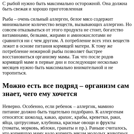
С рыбой нужно быть максимально осторожной. Она должна
быть свежая и хорошо приготовленная
Рыба – очень сильный аллерген, белое мясо содержит
минимальное количество веществ, вызывающих аллергию. Но
совсем отказываться от этого продукта не стоит, богатство
витаминами, белками, жирами и аминокислотами не
сравнится ни с чем другим. А потребление всех этих веществ
лежит в основе питания кормящей матери. К тому же
потребление нежирной рыбы позволяет быстрее
восстановиться организму мамы. Так что после родов
кормящей маме в первые дни и последующие несколько
месяцев нужно быть максимально внимательной и не
торопиться.
Можно есть все подряд – организм сам
знает, чего ему хочется
Неверно. Особенно, если ребенок – аллергик, мамино
питание должно быть тщательно подобрано. К аллергенам
относятся: шоколад, какао, арахис, крабы, креветки, раки,
яйца, цитрусовые, клубника, красные овощи и фрукты
(томаты, морковь, яблоки, гранаты и пр.). Раньше считалось,
что кормящую маму надо кормить мясом молодых животных