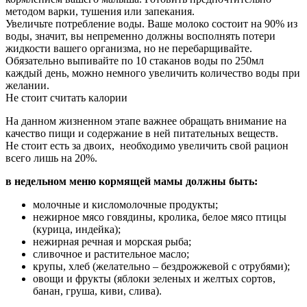
методом варки, тушения или запекания.
Увеличьте потребление воды. Ваше молоко состоит на 90% из
воды, значит, вы непременно должны восполнять потери
жидкости вашего организма, но не перебарщивайте.
Обязательно выпивайте по 10 стаканов воды по 250мл
каждый день, можно немного увеличить количество воды при
желании.
Не стоит считать калории
На данном жизненном этапе важнее обращать внимание на
качество пищи и содержание в ней питательных веществ.
Не стоит есть за двоих, необходимо увеличить свой рацион
всего лишь на 20%.
в недельном меню кормящей мамы должны быть:
молочные и кисломолочные продукты;
нежирное мясо говядины, кролика, белое мясо птицы
(курица, индейка);
нежирная речная и морская рыба;
сливочное и растительное масло;
крупы, хлеб (желательно – бездрожжевой с отрубями);
овощи и фрукты (яблоки зеленых и желтых сортов,
банан, груша, киви, слива).