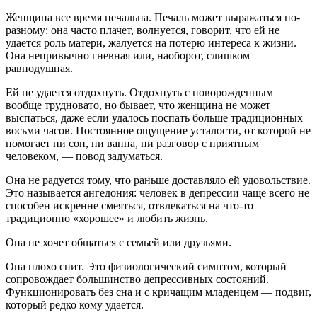
Женщина все время печальна. Печаль может выражаться по-
разному: она часто плачет, волнуется, говорит, что ей не
удается роль матери, жалуется на потерю интереса к жизни.
Она непривычно гневная или, наоборот, слишком
равнодушная.
Ей не удается отдохнуть. Отдохнуть с новорожденным
вообще трудновато, но бывает, что женщина не может
выспаться, даже если удалось поспать больше традиционных
восьми часов. Постоянное ощущение усталости, от которой не
помогает ни сон, ни ванна, ни разговор с приятным
человеком, — повод задуматься.
Она не радуется тому, что раньше доставляло ей удовольствие.
Это называется ангедония: человек в депрессии чаще всего не
способен искренне смеяться, отвлекаться на что-то
традиционно «хорошее» и любить жизнь.
Она не хочет общаться с семьей или друзьями.
Она плохо спит. Это физиологический симптом, который
сопровождает большинство депрессивных состояний.
Функционировать без сна и с кричащим младенцем — подвиг,
который редко кому удается.