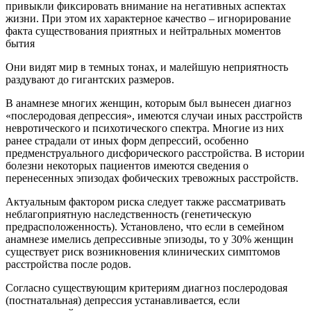
привыкли фиксировать внимание на негативных аспектах
жизни. При этом их характерное качество – игнорирование
факта существования приятных и нейтральных моментов
бытия
Они видят мир в темных тонах, и малейшую неприятность
раздувают до гигантских размеров.
В анамнезе многих женщин, которым был вынесен диагноз
«послеродовая депрессия», имеются случаи иных расстройств
невротического и психотического спектра. Многие из них
ранее страдали от иных форм депрессий, особенно
предменструального дисфорического расстройства. В истории
болезни некоторых пациентов имеются сведения о
перенесенных эпизодах фобических тревожных расстройств.
Актуальным фактором риска следует также рассматривать
неблагоприятную наследственность (генетическую
предрасположенность). Установлено, что если в семейном
анамнезе имелись депрессивные эпизоды, то у 30% женщин
существует риск возникновения клинических симптомов
расстройства после родов.
Согласно существующим критериям диагноз послеродовая
(постнатальная) депрессия устанавливается, если