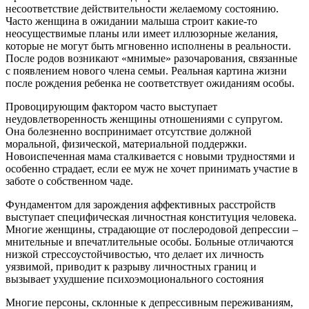
несоответствие действительности желаемому состоянию.
Часто женщина в ожидании малыша строит какие-то
неосуществимые планы или имеет иллюзорные желания,
которые не могут быть мгновенно исполнены в реальности.
После родов возникают «мнимые» разочарования, связанные
с появлением нового члена семьи. Реальная картина жизни
после рождения ребенка не соответствует ожиданиям особы.
Провоцирующим фактором часто выступает
неудовлетворенность женщины отношениями с супругом.
Она болезненно воспринимает отсутствие должной
моральной, физической, материальной поддержки.
Новоиспеченная мама сталкивается с новыми трудностями и
особенно страдает, если ее муж не хочет принимать участие в
заботе о собственном чаде.
Фундаментом для зарождения аффективных расстройств
выступает специфическая личностная конституция человека.
Многие женщины, страдающие от послеродовой депрессии –
мнительные и впечатлительные особы. Больные отличаются
низкой стрессоустойчивостью, что делает их личность
уязвимой, приводит к разрыву личностных границ и
вызывает ухудшение психоэмоционального состояния
Многие персоны, склонные к депрессивным переживаниям,