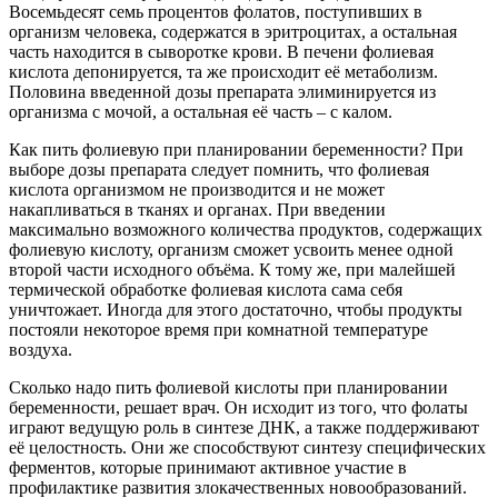
Восемьдесят семь процентов фолатов, поступивших в
организм человека, содержатся в эритроцитах, а остальная
часть находится в сыворотке крови. В печени фолиевая
кислота депонируется, та же происходит её метаболизм.
Половина введенной дозы препарата элиминируется из
организма с мочой, а остальная её часть – с калом.
Как пить фолиевую при планировании беременности? При
выборе дозы препарата следует помнить, что фолиевая
кислота организмом не производится и не может
накапливаться в тканях и органах. При введении
максимально возможного количества продуктов, содержащих
фолиевую кислоту, организм сможет усвоить менее одной
второй части исходного объёма. К тому же, при малейшей
термической обработке фолиевая кислота сама себя
уничтожает. Иногда для этого достаточно, чтобы продукты
постояли некоторое время при комнатной температуре
воздуха.
Сколько надо пить фолиевой кислоты при планировании
беременности, решает врач. Он исходит из того, что фолаты
играют ведущую роль в синтезе ДНК, а также поддерживают
её целостность. Они же способствуют синтезу специфических
ферментов, которые принимают активное участие в
профилактике развития злокачественных новообразований.