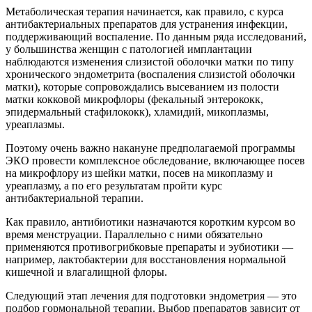
Метаболическая терапия начинается, как правило, с курса
антибактериальных препаратов для устранения инфекции,
поддерживающий воспаление. По данным ряда исследований,
у большинства женщин с патологией имплантации
наблюдаются изменения слизистой оболочки матки по типу
хронического эндометрита (воспаления слизистой оболочки
матки), которые сопровождались высеванием из полости
матки кокковой микрофлоры (фекальный энтерококк,
эпидермальный стафилококк), хламидий, микоплазмы,
уреаплазмы.
Поэтому очень важно накануне предполагаемой программы
ЭКО провести комплексное обследование, включающее посев
на микрофлору из шейки матки, посев на микоплазму и
уреаплазму, а по его результатам пройти курс
антибактериальной терапии.
Как правило, антибиотики назначаются коротким курсом во
время менструации. Параллельно с ними обязательно
применяются противогрибковые препараты и эубиотики —
например, лактобактерии для восстановления нормальной
кишечной и влагалищной флоры.
Следующий этап лечения для подготовки эндометрия — это
подбор гормональной терапии. Выбор препаратов зависит от