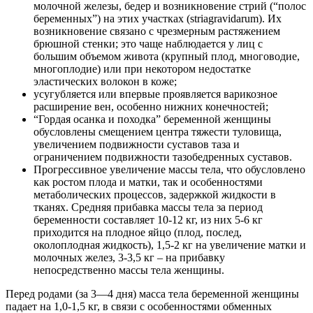
молочной железы, бедер и возникновение стрий (“полос
беременных”) на этих участках (striagravidarum). Их
возникновение связано с чрезмерным растяжением
брюшной стенки; это чаще наблюдается у лиц с
большим объемом живота (крупный плод, многоводие,
многоплодие) или при некотором недостатке
эластических волокон в коже;
усугубляется или впервые проявляется варикозное
расширение вен, особенно нижних конечностей;
“Гордая осанка и походка” беременной женщины
обусловлены смещением центра тяжести туловища,
увеличением подвижности суставов таза и
ограничением подвижности тазобедренных суставов.
Прогрессивное увеличение массы тела, что обусловлено
как ростом плода и матки, так и особенностями
метаболических процессов, задержкой жидкости в
тканях. Средняя прибавка массы тела за период
беременности составляет 10-12 кг, из них 5-6 кг
приходится на плодное яйцо (плод, послед,
околоплодная жидкость), 1,5-2 кг на увеличение матки и
молочных желез, 3-3,5 кг – на прибавку
непосредственно массы тела женщины.
Перед родами (за 3—4 дня) масса тела беременной женщины
падает на 1,0-1,5 кг, в связи с особенностями обменных