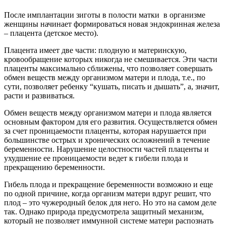
После имплантации зиготы в полости матки в организме
женщины начинает формироваться новая эндокринная железа
– плацента (детское место).
Плацента имеет две части: плодную и материнскую,
кровообращение которых никогда не смешивается. Эти части
плаценты максимально сближены, что позволяет совершать
обмен веществ между организмом матери и плода, т.е., по
сути, позволяет ребенку “кушать, писать и дышать”, а, значит,
расти и развиваться.
Обмен веществ между организмом матери и плода является
основным фактором для его развития. Осуществляется обмен
за счет проницаемости плаценты, которая нарушается при
большинстве острых и хронических осложнений в течение
беременности. Нарушение целостности частей плаценты и
ухудшение ее проницаемости ведет к гибели плода и
прекращению беременности.
Гибель плода и прекращение беременности возможно и еще
по одной причине, когда организм матери вдруг решит, что
плод – это чужеродный белок для него. Но это на самом деле
так. Однако природа предусмотрела защитный механизм,
который не позволяет иммунной системе матери распознать