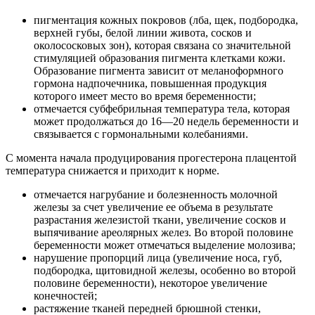
пигментация кожных покровов (лба, щек, подбородка,
верхней губы, белой линии живота, сосков и
околососковых зон), которая связана со значительной
стимуляцией образования пигмента клетками кожи.
Образование пигмента зависит от меланоформного
гормона надпочечника, повышенная продукция
которого имеет место во время беременности;
отмечается субфебрильная температура тела, которая
может продолжаться до 16—20 недель беременности и
связывается с гормональными колебаниями.
С момента начала продуцирования прогестерона плацентой
температура снижается и приходит к норме.
отмечается нагрубание и болезненность молочной
железы за счет увеличение ее объема в результате
разрастания железистой ткани, увеличение сосков и
выпячивание ареолярных желез. Во второй половине
беременности может отмечаться выделение молозива;
нарушение пропорций лица (увеличение носа, губ,
подбородка, щитовидной железы, особенно во второй
половине беременности), некоторое увеличение
конечностей;
растяжение тканей передней брюшной стенки,