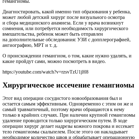
гемангиомы.
Диагностировать, какой именно тип образования у ребенка,
может любой детский хирург после визуального осмотра
и сбора медицинского анамнеза. Если у врача возникнут
сомнения, или потребуется необходимость хирургического
вмешательства, ребенок может быть отправлен
на дополнительные обследования: УЗИ с допплерографией,
ангиографию, МРТ и т. д.
О происхождении гемангиом, о том, какие нужно удалять, и
какие пройдут сами, можно посмотреть в видео.
https://youtube.com/watch?v=rzsvTzU1jH8
Хирургическое иссечение гемангиомы
Этот вид операции сосудистого новообразования был и
остается самым эффективным. Одновременно с этим он же и
самый травматичный, поэтому врачи обращаются к нему
только в крайних случаях. При наличии крупной гемангиомы
удаление проводится только хирургическим путем. В ходе
операции хирург делает надрезы кожного покрова и иссекает
тело гемангиомы скальпелем. После этого он накладывает
необходимое количество швов и обрабатывает операционную