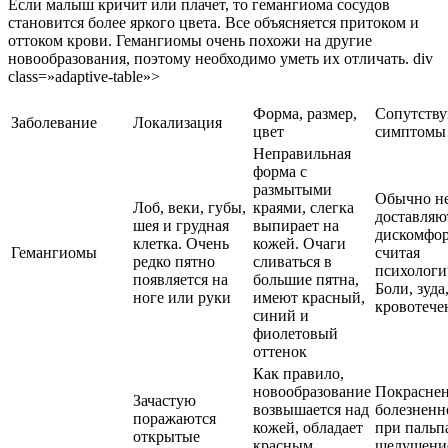
Если малыш кричит или плачет, то гемангиома сосудов
становится более яркого цвета. Все объясняется притоком и
оттоком крови. Гемангиомы очень похожи на другие
новообразования, поэтому необходимо уметь их отличать. div
class=»adaptive-table»>
Форма, размер,
Сопутств
Заболевание
Локализация
цвет
симптомы
Неправильная
форма с
размытыми
Обычно н
Лоб, веки, губы,
краями, слегка
доставляю
шея и грудная
выпирает на
дискомфор
клетка. Очень
кожей. Очаги
Гемангиомы
считая
редко пятно
сливаться в
психологи
появляется на
большие пятна,
Боли, зуда
ноге или руки
имеют красный,
кровотече
синий и
фиолетовый
оттенок
Как правило,
новообразование
Покраснен
Зачастую
возвышается над
болезненн
поражаются
кожей, обладает
при пальп
открытые
красным,
шелушени