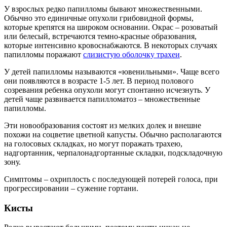
У взрослых редко папилломы бывают множественными.
Обычно это единичные опухоли грибовидной формы,
которые крепятся на широком основании. Окрас – розоватый
или белесый, встречаются темно-красные образования,
которые интенсивно кровоснабжаются. В некоторых случаях
папилломы поражают
слизистую оболочку трахеи
.
У детей папилломы называются «ювенильными». Чаще всего
они появляются в возрасте 1-5 лет. В период полового
созревания ребенка опухоли могут спонтанно исчезнуть. У
детей чаще развивается папилломатоз – множественные
папилломы.
Эти новообразования состоят из мелких долек и внешне
похожи на соцветие цветной капусты. Обычно располагаются
на голосовых складках, но могут поражать трахею,
надгортанник, черпалонадгортанные складки, подскладочную
зону.
Симптомы – охриплость с последующей потерей голоса, при
прогрессировании – сужение гортани.
Кисты