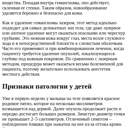
вещества. Попадая внутрь гемангиомы, оно действует,
склеивая ее стенки. Таким образом, новообразование
удаляется бережно и безопасно для кожи.
Как и удаление гемангиомы лазером, этот метод идеально
подходит для самых деликатных зон тела, где даже лазерное
или азотное удаление могут оказаться опасными или чересчур
грубыми. Это нежная кожа вокруг глаз, места возле слухового
хода и в непосредственной близости к слизистым оболочкам.
Часто его применяют и при комбинированном лечении, когда
пациенту требуется удаление опухолей, локализующихся
глубоко под кожным покровом. По сравнению с лазерным
методом, процедура может оказаться весьма болезненной для
пациента, поэтому желательно использовать анестетик
местного действия.
Признаки патологии у детей
Уже в первую неделю у малыша на теле появляется красное
родимое пятно, которое на несколько миллиметров
возвышается над дермой. Далее опухоль продолжает расти и
нередко достигает больших размеров. Зачастую диаметр точки
не превышает 2–5 сантиметров. Отличимый симптом –
побледнение бляшки при нажатии на нее из-за оттока крови.