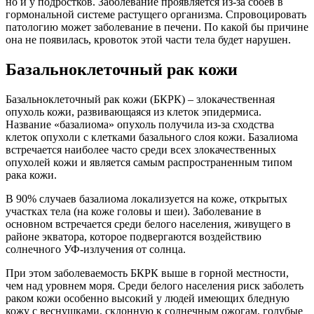
но и у подростков. Заболевание проявляется из-за сбоев в
гормональной системе растущего организма. Спровоцировать
патологию может заболевание в печени. По какой бы причине
она не появилась, кровоток этой части тела будет нарушен.
Базальноклеточный рак кожи
Базальноклеточный рак кожи (БКРК) – злокачественная
опухоль кожи, развивающаяся из клеток эпидермиса.
Название «базалиома» опухоль получила из-за сходства
клеток опухоли с клетками базального слоя кожи. Базалиома
встречается наиболее часто среди всех злокачественных
опухолей кожи и является самым распространенным типом
рака кожи.
В 90% случаев базалиома локализуется на коже, открытых
участках тела (на коже головы и шеи). Заболевание в
основном встречается среди белого населения, живущего в
районе экватора, которое подвергаются воздействию
солнечного УФ-излучения от солнца.
При этом заболеваемость БКРК выше в горной местности,
чем над уровнем моря. Среди белого населения риск заболеть
раком кожи особенно высокий у людей имеющих бледную
кожу с веснушками, склонную к солнечным ожогам, голубые