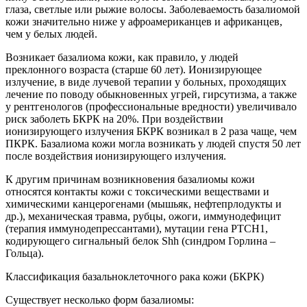
глаза, светлые или рыжие волосы. Заболеваемость базалиомой
кожи значительно ниже у афроамериканцев и африканцев,
чем у белых людей.
Возникает базалиома кожи, как правило, у людей
преклонного возраста (старше 60 лет). Ионизирующее
излучение, в виде лучевой терапии у больных, проходящих
лечение по поводу обыкновенных угрей, гирсутизма, а также
у рентгенологов (профессиональные вредности) увеличивало
риск заболеть БКРК на 20%. При воздействии
ионизирующего излучения БКРК возникал в 2 раза чаще, чем
ПКРК. Базалиома кожи могла возникать у людей спустя 50 лет
после воздействия ионизирующего излучения.
К другим причинам возникновения базалиомы кожи
относятся контакты кожи с токсическими веществами и
химическими канцерогенами (мышьяк, нефтепрлодукты и
др.), механическая травма, рубцы, ожоги, иммунодефицит
(терапия иммунодепрессантами), мутации гена PTCH1,
кодирующего сигнальный белок Shh (синдром Горлина –
Гольца).
Классификация базальноклеточного рака кожи (БКРК)
Существует несколько форм базалиомы: