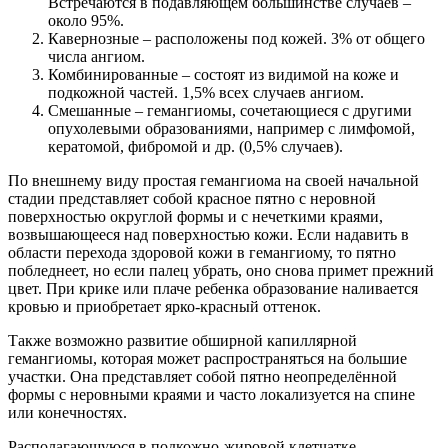
Встречаются в подавляющем большинстве случаев –
около 95%.
Кавернозные – расположены под кожей. 3% от общего
числа ангиом.
Комбинированные – состоят из видимой на коже и
подкожной частей. 1,5% всех случаев ангиом.
Смешанные – гемангиомы, сочетающиеся с другими
опухолевыми образованиями, например с лимфомой,
кератомой, фибромой и др. (0,5% случаев).
По внешнему виду простая гемангиома на своей начальной
стадии представляет собой красное пятно с неровной
поверхностью округлой формы и с нечеткими краями,
возвышающееся над поверхностью кожи. Если надавить в
области перехода здоровой кожи в гемангиому, то пятно
побледнеет, но если палец убрать, оно снова примет прежний
цвет. При крике или плаче ребенка образование наливается
кровью и приобретает ярко-красный оттенок.
Также возможно развитие обширной капиллярной
гемангиомы, которая может распространяться на большие
участки. Она представляет собой пятно неопределённой
формы с неровными краями и часто локализуется на спине
или конечностях.
Располагающуюся в подкожно-жировой клетчатке