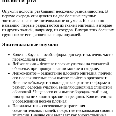
полости рта
Опухоли полости рта бывают несколько разновидностей. В
первую очередь они делятся на две большие группы:
эпителиальные и неэпителиальные опухоли. Как ясно по
названию, первые разрастаются из тканей эпителия, а вторые
из других тканей, например, из сосудов. Внутри этих больших
групп также есть различные виды опухолей.
Эпителиальные опухоли
Болезнь Боуэна – особая форма дискератоза, очень часто
переходящая в рак;
Лейкоплакия – белесые плоские участки на слизистой
оболочке, при прощупывании мягкие и гладкие;
Лейкокератоз – разрастание плоского эпителия, причем
его поверхностные слои имеют свойство ороговевать.
Внешне лейкокератоз выглядит как разные по форме и
размеру белесые участки, выделяющиеся над слизистой
оболочкой. Чаще всего они имеют бородавчатый вид,
иногда на них видны эрозии и трещины. Консистенция
у образований весьма плотная;
Папилломатоз – сосочковые разрастания
соединительных тканей, покрытые несколькими слоями
эпителия. Внешне они выглядят как множественные