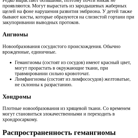
Редко вырастают большими, поэтому почти никак не
проявляются. Могут вырастать из зародышевых жаберных
щелей на фоне нарушения развития эмбриона. У детей также
бывают кисты, которые образуются на слизистой гортани при
закупоривании выводных протоков.
Ангиомы
Новообразования сосудистого происхождения. Обычно
врожденные, единичные.
Гемангиомы (состоят из сосудов) имеют красный цвет,
могут прорастать в окружающие ткани, при
травмировании сильно кровоточат.
Лимфангиомы (состоят из лимфососудов) желтоватые,
не склонны к разрастанию.
Хондромы
Плотные новообразования из хрящевой ткани. Со временем
могут становиться злокачественными и переходить в
хрондросаркому.
Распространенность гемангиомы