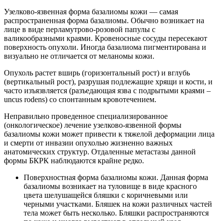
Узелково-язвенная форма базалиомы кожи — самая
распространенная форма базалиомы. Обычно возникает на
лице в виде перламутрово-розовой папулы с
валикообразными краями. Кровеносные сосуды пересекают
поверхность опухоли. Иногда базалиома пигментирована и
визуально не отличается от меланомы кожи.
Опухоль растет вширь (горизонтальный рост) и вглубь
(вертикальный рост), разрушая подлежащие хрящи и кости, и
часто изъязвляется (разъедающая язва с подрытыми краями –
uncus rodens) со спонтанным кровотечением.
Неправильно проведенное специализированное
(онкологическое) лечение узелково-язвенной формы
базалиомы кожи может привести к тяжелой деформации лица
и смерти от инвазии опухолью жизненно важных
анатомических структур. Отдаленные метастазы данной
формы БКРК наблюдаются крайне редко.
Поверхностная форма базалиомы кожи. Данная форма
базалиомы возникает на туловище в виде красного
цвета шелушащейся бляшки с коричневыми или
черными участками. Бляшек на кожи различных частей
тела может быть несколько. Бляшки распространяются