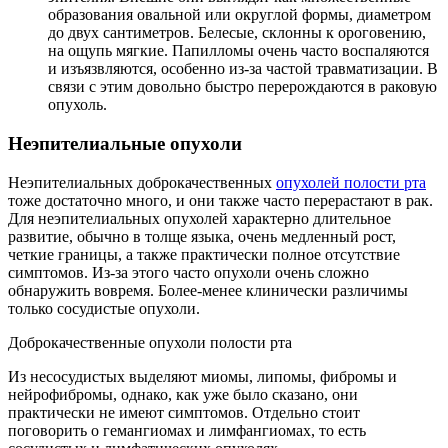
образования овальной или округлой формы, диаметром
до двух сантиметров. Белесые, склонны к ороговению,
на ощупь мягкие. Папилломы очень часто воспаляются
и изъязвляются, особенно из-за частой травматизации. В
связи с этим довольно быстро перерождаются в раковую
опухоль.
Неэпителиальные опухоли
Неэпителиальных доброкачественных
опухолей полости рта
тоже достаточно много, и они также часто перерастают в рак.
Для неэпителиальных опухолей характерно длительное
развитие, обычно в толще языка, очень медленный рост,
четкие границы, а также практически полное отсутствие
симптомов. Из-за этого часто опухоли очень сложно
обнаружить вовремя. Более-менее клинически различимы
только сосудистые опухоли.
Доброкачественные опухоли полости рта
Из несосудистых выделяют миомы, липомы, фибромы и
нейрофибромы, однако, как уже было сказано, они
практически не имеют симптомов. Отдельно стоит
поговорить о гемангиомах и лимфангиомах, то есть