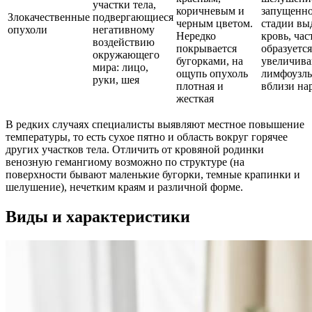
участки тела,
коричневым и
запущенн
Злокачественные
подвергающиеся
черным цветом.
стадии вы
опухоли
негативному
Нередко
кровь, час
воздействию
покрывается
образуется
окружающего
бугорками, на
увеличива
мира: лицо,
ощупь опухоль
лимфоузл
руки, шея
плотная и
вблизи на
жесткая
В редких случаях специалисты выявляют местное повышение
температуры, то есть сухое пятно и область вокруг горячее
других участков тела. Отличить от кровяной родинки
венозную гемангиому возможно по структуре (на
поверхности бывают маленькие бугорки, темные крапинки и
шелушение), нечетким краям и различной форме.
Виды и характеристики