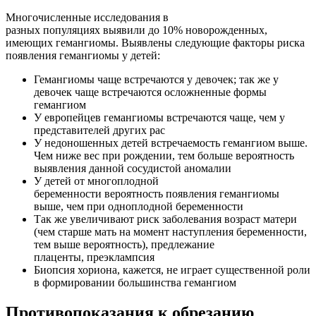
Многочисленные исследования в
разных популяциях выявили до 10% новорожденных,
имеющих гемангиомы. Выявлены следующие факторы риска
появления гемангиомы у детей:
Гемангиомы чаще встречаются у девочек; так же у
девочек чаще встречаются осложненные формы
гемангиом
У европейцев гемангиомы встречаются чаще, чем у
представителей других рас
У недоношенных детей встречаемость гемангиом выше.
Чем ниже вес при рождении, тем больше вероятность
выявления данной сосудистой аномалии
У детей от многоплодной
беременности вероятность появления гемангиомы
выше, чем при одноплодной беременности
Так же увеличивают риск заболевания возраст матери
(чем старше мать на момент наступления беременности,
тем выше вероятность), предлежание
плаценты, преэклампсия
Биопсия хориона, кажется, не играет существенной роли
в формировании большинства гемангиом
Противопоказания к обрезанию