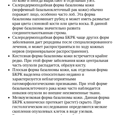
по коже и иногда вырастают в отдельный узел.
Склеродермоподобная форма базалиомы кожи
(морфемный базальноклеточный рак кожи) обычно
поражает лицо, особенно часто лоб. Эта форма
базалиомы напоминает рубец и может иметь размытые
края цвета слоновой кости или цвета воска. В данной
форме базалиомы значительно развита
соединительнотканная строма.
Склеродермоподобная форма БКРК чаще других форм
заболевания дает рецидивы после специализированного
лечения, и может распространяться по ходу кожных
нервов (периневральное распространение).
Кистозная форма базалиомы кожи встречается крайне
редко. При этой форме заболевания кожи центральная
часть опухоли распадается, образуя кисту.
Плоская форма базалиомы кожи, как отдельная форма
БКРК выделена относительно недавно и
характеризуется неблагоприятными
патоморфологическими признаками. При этой форме
базальноклеточного рака кожи часто наблюдается
инвазия опухоли во внешне неизмененные ткани.
Мелкоузелковая форма базалиомы кожи. Данная форма
БКРК клинически протекает (растет) скрыто. При
гистологическом исследовании определяются мелкие
скопления опухолевых клеток в виде узелков.