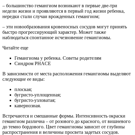
– большинство гемангиом возникают в первые две-три
недели жизни и проявляются в первый год жизни ребенка,
нередки стали случаи врожденных гемангиом;
– эти новообразования кровеносных сосудов могут принять
быстро прогрессирующий характер. Может также
наблюдаться спонтанное исчезновение гемангиомы.
Читайте еще
Гемангиома у ребенка. Советы родителям
Синдром PHACE
В зависимости от места расположения гемангиомы выделяют
следующие ее виды:
плоская;
бугристо-уплощенная;
бугристо-узловатая;
кавернозная.
Встречаются и смешанные формы. Интенсивность окраски
гемангиом различна – от розового до красного, от вишневого
до темно бордового. Цвет гемангиомы зависит от глубины
распространения и величины просвета задетых сосудов.