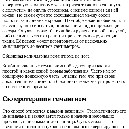
кавернозную гемангиому характеризуют как мягкую опухоль
с дольчатым на ощупь строением, с неизмененной над ней
кожей. По своей сути это сообщающиеся между собой
полости, заполненные кровью. Цвет образования обычно или
телесный, или синеватый, иногда в нем видны проходящие
сосуды. Опухоль может быть либо окружена тонкой капсулой,
либо не иметь четких границ и прорастать в окружающие
ткани. Её размер может варьироваться от нескольких
миллиметров до десятков сантиметров.
Обширная капиллярная гемангиома на ноге
Комбинированные гемангиомы обладают признаками
простой и кавернозной формы заболевания. Часто имеют
обширную подкожную часть. Опасны тем, что при своей
локализации на спине или брюшной стенке могут прорастать
во внутренние органы.
Склеротерапия гемангиом
Это способ относится к малоинвазивным. Травматичность его
минимальна и заключается только в наличии небольших
проколов, наносимых иглой шприца. Суть метода — во
введении в полость опухоли специального склерозирующего