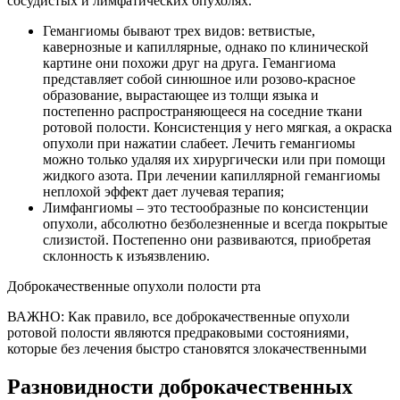
сосудистых и лимфатических опухолях.
Гемангиомы бывают трех видов: ветвистые,
кавернозные и капиллярные, однако по клинической
картине они похожи друг на друга. Гемангиома
представляет собой синюшное или розово-красное
образование, вырастающее из толщи языка и
постепенно распространяющееся на соседние ткани
ротовой полости. Консистенция у него мягкая, а окраска
опухоли при нажатии слабеет. Лечить гемангиомы
можно только удаляя их хирургически или при помощи
жидкого азота. При лечении капиллярной гемангиомы
неплохой эффект дает лучевая терапия;
Лимфангиомы – это тестообразные по консистенции
опухоли, абсолютно безболезненные и всегда покрытые
слизистой. Постепенно они развиваются, приобретая
склонность к изъязвлению.
Доброкачественные опухоли полости рта
ВАЖНО: Как правило, все доброкачественные опухоли
ротовой полости являются предраковыми состояниями,
которые без лечения быстро становятся злокачественными
Разновидности доброкачественных