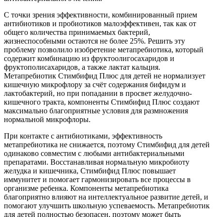
С точки зрения эффективности, комбинированный прием
антибиотиков и пробиотиков малоэффективен, так как от
общего количества принимаемых бактерий,
жизнеспособными остаются не более 25%. Решить эту
проблему позволило изобретение метапребиотика, который
содержит комбинацию из фруктоолигосахаридов и
фруктополисахаридов, а также лактат кальция.
Метапребиотик Стимбифид Плюс для детей не нормализует
кишечную микрофлору за счёт содержания бифидум и
лактобактерий, но при попадании в просвет желудочно-
кишечного тракта, компоненты Стимбифид Плюс создают
максимально благоприятные условия для размножения
нормальной микрофлоры.
При контакте с антибиотиками, эффективность
метапребиотика не снижается, поэтому Стимбифид для детей
одинаково совместим с любыми антибактериальными
препаратами. Восстанавливая нормальную микробиоту
желудка и кишечника, Стимбифид Плюс повышает
иммунитет и помогает гармонизировать все процессы в
организме ребенка. Компоненты метапребиотика
благоприятно влияют на интеллектуальное развитие детей, и
помогают улучшить школьную успеваемость. Метапребиотик
для детей полностью безопасен, поэтому может быть