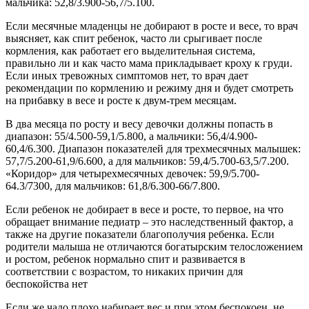
мальчика: 52,8/3.900-56,7/5.100.
Если месячные младенцы не добирают в росте и весе, то врач
выясняет, как спит ребенок, часто ли срыгивает после
кормления, как работает его выделительная система,
правильно ли и как часто мама прикладывает кроху к груди.
Если иных тревожных симптомов нет, то врач дает
рекомендации по кормлению и режиму дня и будет смотреть
на прибавку в весе и росте к двум-трем месяцам.
В два месяца по росту и весу девочки должны попасть в
диапазон: 55/4.500-59,1/5.800, а мальчики: 56,4/4.900-
60,4/6.300. Диапазон показателей для трехмесячных малышек:
57,7/5.200-61,9/6.600, а для мальчиков: 59,4/5.700-63,5/7.200.
«Коридор» для четырехмесячных девочек: 59,9/5.700-
64.3/7300, для мальчиков: 61,8/6.300-66/7.800.
Если ребенок не добирает в весе и росте, то первое, на что
обращает внимание педиатр – это наследственный фактор, а
также на другие показатели благополучия ребенка. Если
родители малыша не отличаются богатырским телосложением
и ростом, ребенок нормально спит и развивается в
соответствии с возрастом, то никаких причин для
беспокойства нет
Если же чадо плохо набирает вес и при этом беспокоен, не