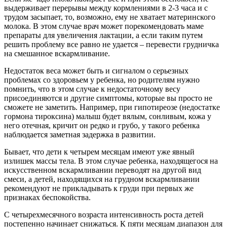
выдерживает перерывы между кормлениями в 2-3 часа и с
трудом засыпает, то, возможно, ему не хватает материнского
молока. В этом случае врач может порекомендовать маме
препараты для увеличения лактации, а если таким путем
решить проблему все равно не удается – перевести грудничка
на смешанное вскармливание.
Недостаток веса может быть и сигналом о серьезных
проблемах со здоровьем у ребенка, но родителям нужно
помнить, что в этом случае к недостаточному весу
присоединяются и другие симптомы, которые вы просто не
сможете не заметить. Например, при гипотиреозе (недостатке
гормона тироксина) малыш будет вялым, сонливым, кожа у
него отечная, кричит он редко и грубо, у такого ребенка
наблюдается заметная задержка в развитии.
Бывает, что дети к четырем месяцам имеют уже явный
излишек массы тела. В этом случае ребенка, находящегося на
искусственном вскармливании переводят на другой вид
смеси, а детей, находящихся на грудном вскармливании
рекомендуют не прикладывать к груди при первых же
признаках беспокойства.
С четырехмесячного возраста интенсивность роста детей
постепенно начинает снижаться. К пяти месяцам диапазон для