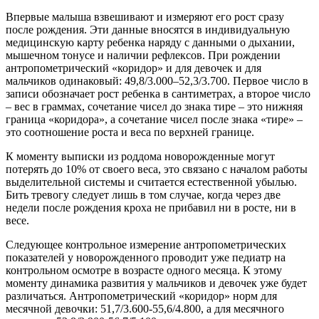
Впервые малыша взвешивают и измеряют его рост сразу
после рождения. Эти данные вносятся в индивидуальную
медицинскую карту ребенка наряду с данными о дыхании,
мышечном тонусе и наличии рефлексов. При рождении
антропометрический «коридор» и для девочек и для
мальчиков одинаковый: 49,8/3.000–52,3/3.700. Первое число в
записи обозначает рост ребенка в сантиметрах, а второе число
– вес в граммах, сочетание чисел до знака тире – это нижняя
граница «коридора», а сочетание чисел после знака «тире» –
это соотношение роста и веса по верхней границе.
К моменту выписки из роддома новорожденные могут
потерять до 10% от своего веса, это связано с началом работы
выделительной системы и считается естественной убылью.
Бить тревогу следует лишь в том случае, когда через две
недели после рождения кроха не прибавил ни в росте, ни в
весе.
Следующее контрольное измерение антропометрических
показателей у новорожденного проводит уже педиатр на
контрольном осмотре в возрасте одного месяца. К этому
моменту динамика развития у мальчиков и девочек уже будет
различаться. Антропометрический «коридор» норм для
месячной девочки: 51,7/3.600-55,6/4.800, а для месячного