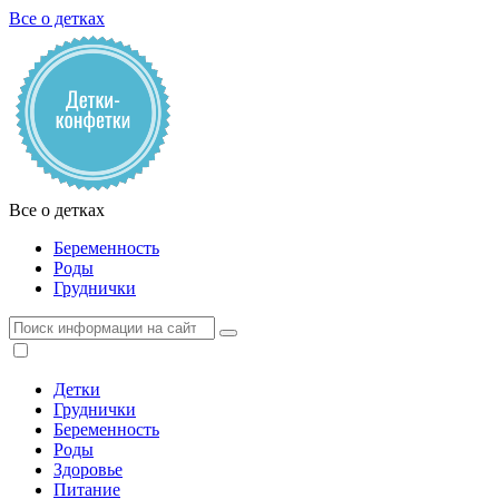
Все о детках
Все о детках
Беременность
Роды
Груднички
Детки
Груднички
Беременность
Роды
Здоровье
Питание