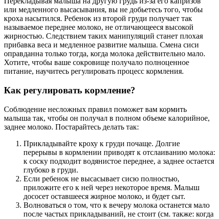
Перекладывая малыша на другую грудь из-за его капризов
или медленного высасывания, вы не добьетесь того, чтобы
кроха насытился. Ребенок из второй груди получает так
называемое переднее молоко, не отличающееся высокой
жирностью. Следствием таких манипуляций станет плохая
прибавка веса и медленное развитие малыша. Смена сиси
оправданна только тогда, когда молока действительно мало.
Хотите, чтобы ваше сокровище получало полноценное
питание, научитесь регулировать процесс кормления.
Как регулировать кормление?
Соблюдение несложных правил поможет вам кормить
малыша так, чтобы он получал в полном объеме калорийное,
заднее молоко. Постарайтесь делать так:
Прикладывайте кроху к груди почаще. Долгие
перерывы в кормлении приводят к отслаиванию молока:
к соску подходит водянистое переднее, а заднее остается
глубоко в груди.
Если ребенок не высасывает сисю полностью,
приложите его к ней через некоторое время. Малыш
дососет оставшееся жирное молоко, и будет сыт.
Волноваться о том, что к вечеру молока останется мало
после частых прикладываний, не стоит (см. также: когда