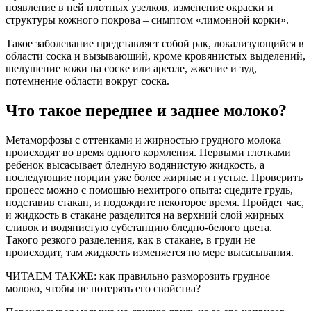
появление в ней плотных узелков, изменение окраски и
структуры кожного покрова – симптом «лимонной корки».
Такое заболевание представляет собой рак, локализующийся в
области соска и вызывающий, кроме кровянистых выделений,
шелушение кожи на соске или ареоле, жжение и зуд,
потемнение области вокруг соска.
Что такое переднее и заднее молоко?
Метаморфозы с оттенками и жирностью грудного молока
происходят во время одного кормления. Первыми глотками
ребенок высасывает бледную водянистую жидкость, а
последующие порции уже более жирные и густые. Проверить
процесс можно с помощью нехитрого опыта: сцедите грудь,
подставив стакан, и подождите некоторое время. Пройдет час,
и жидкость в стакане разделится на верхний слой жирных
сливок и водянистую субстанцию бледно-белого цвета.
Такого резкого разделения, как в стакане, в груди не
происходит, там жидкость изменяется по мере высасывания.
ЧИТАЕМ ТАКЖЕ: как правильно разморозить грудное
молоко, чтобы не потерять его свойства?