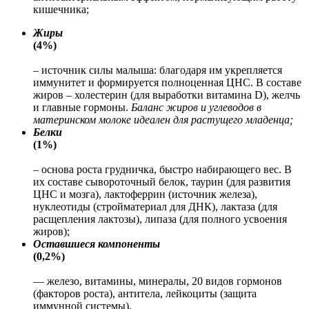
кишечника;
Жиры
(4%)
– источник силы малыша: благодаря им укрепляется
иммунитет и формируется полноценная ЦНС. В составе
жиров – холестерин (для выработки витамина D), желчь
и главные гормоны.
Баланс жиров и углеводов в
материнском молоке идеален для растущего младенца;
Белки
(1%)
– основа роста грудничка, быстро набирающего вес. В
их составе сывороточный белок, таурин (для развития
ЦНС и мозга), лактоферрин (источник железа),
нуклеотиды (стройматериал для ДНК), лактаза (для
расщепления лактозы), липаза (для полного усвоения
жиров);
Оставшиеся компоненты
(0,2%)
— железо, витамины, минералы, 20 видов гормонов
(факторов роста), антитела, лейкоциты (защита
иммунной системы).