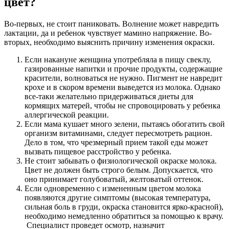
цвет?
Во-первых, не стоит паниковать. Волнение может навредить
лактации, да и ребенок чувствует мамино напряжение. Во-
вторых, необходимо выяснить причину изменения окраски.
Если накануне женщина употребляла в пищу свеклу,
газированные напитки и прочие продукты, содержащие
красители, волноваться не нужно. Пигмент не навредит
крохе и в скором времени выведется из молока. Однако
все-таки желательно придерживаться диеты для
кормящих матерей, чтобы не спровоцировать у ребенка
аллергической реакции.
Если мама кушает много зелени, пытаясь обогатить свой
организм витаминами, следует пересмотреть рацион.
Дело в том, что чрезмерный прием такой еды может
вызвать пищевое расстройство у ребенка.
Не стоит забывать о физиологической окраске молока.
Цвет не должен быть строго белым. Допускается, что
оно принимает голубоватый, желтоватый оттенок.
Если одновременно с измененным цветом молока
появляются другие симптомы (высокая температура,
сильная боль в груди, окраска становится ярко-красной),
необходимо немедленно обратиться за помощью к врачу.
Специалист проведет осмотр, назначит