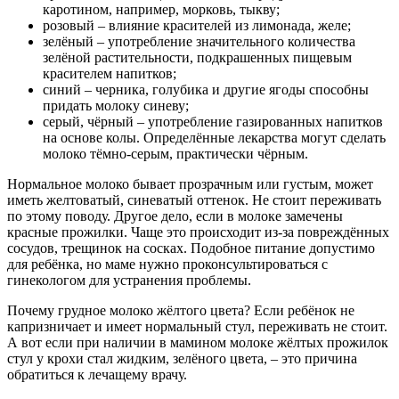
каротином, например, морковь, тыкву;
розовый – влияние красителей из лимонада, желе;
зелёный – употребление значительного количества
зелёной растительности, подкрашенных пищевым
красителем напитков;
синий – черника, голубика и другие ягоды способны
придать молоку синеву;
серый, чёрный – употребление газированных напитков
на основе колы. Определённые лекарства могут сделать
молоко тёмно-серым, практически чёрным.
Нормальное молоко бывает прозрачным или густым, может
иметь желтоватый, синеватый оттенок. Не стоит переживать
по этому поводу. Другое дело, если в молоке замечены
красные прожилки. Чаще это происходит из-за повреждённых
сосудов, трещинок на сосках. Подобное питание допустимо
для ребёнка, но маме нужно проконсультироваться с
гинекологом для устранения проблемы.
Почему грудное молоко жёлтого цвета? Если ребёнок не
капризничает и имеет нормальный стул, переживать не стоит.
А вот если при наличии в мамином молоке жёлтых прожилок
стул у крохи стал жидким, зелёного цвета, – это причина
обратиться к лечащему врачу.