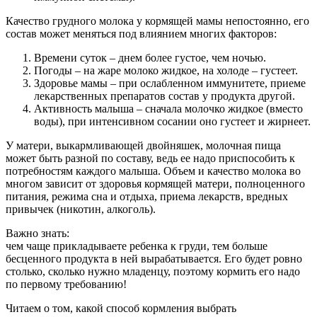
Качество грудного молока у кормящей мамы непостоянно, его
состав может меняться под влиянием многих факторов:
Времени суток – днем более густое, чем ночью.
Погоды – на жаре молоко жидкое, на холоде – густеет.
Здоровье мамы – при ослабленном иммунитете, приеме
лекарственных препаратов состав у продукта другой.
Активность малыша – сначала молочко жидкое (вместо
воды), при интенсивном сосании оно густеет и жирнеет.
У матери, выкармливающей двойняшек, молочная пища
может быть разной по составу, ведь ее надо приспособить к
потребностям каждого малыша. Объем и качество молока во
многом зависит от здоровья кормящей матери, полноценного
питания, режима сна и отдыха, приема лекарств, вредных
привычек (никотин, алкоголь).
Важно знать:
чем чаще прикладываете ребенка к груди, тем больше
бесценного продукта в ней вырабатывается. Его будет ровно
столько, сколько нужно младенцу, поэтому кормить его надо
по первому требованию!
Читаем о том, какой способ кормления выбрать