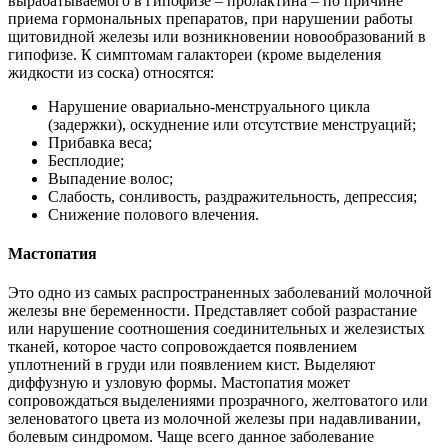
вырабатываемого в гипофизе – пролактина – по причине
приема гормональных препаратов, при нарушении работы
щитовидной железы или возникновении новообразований в
гипофизе. К симптомам галактореи (кроме выделения
жидкости из соска) относятся:
Нарушение овариально-менструального цикла
(задержки), оскуднение или отсутствие менструаций;
Прибавка веса;
Бесплодие;
Выпадение волос;
Слабость, сонливость, раздражительность, депрессия;
Снижение полового влечения.
Мастопатия
Это одно из самых распространенных заболеваний молочной
железы вне беременности. Представляет собой разрастание
или нарушение соотношения соединительных и железистых
тканей, которое часто сопровождается появлением
уплотнений в груди или появлением кист. Выделяют
диффузную и узловую формы. Мастопатия может
сопровождаться выделениями прозрачного, желтоватого или
зеленоватого цвета из молочной железы при надавливании,
болевым синдромом. Чаще всего данное заболевание