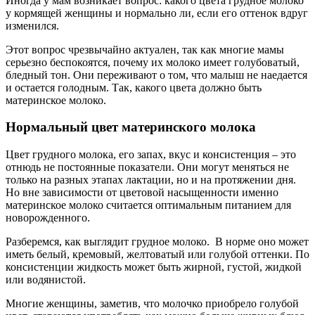
Иногда у мам возникает вопрос: какого цвета грудное молоко
у кормящей женщины и нормально ли, если его оттенок вдруг
изменился.
Этот вопрос чрезвычайно актуален, так как многие мамы
серьезно беспокоятся, почему их молоко имеет голубоватый,
бледный тон. Они переживают о том, что малыш не наедается
и остается голодным. Так, какого цвета должно быть
материнское молоко.
Нормальный цвет материнского молока
Цвет грудного молока, его запах, вкус и консистенция – это
отнюдь не постоянные показатели. Они могут меняться не
только на разных этапах лактации, но и на протяжении дня.
Но вне зависимости от цветовой насыщенности именно
материнское молоко считается оптимальным питанием для
новорожденного.
Разберемся, как выглядит грудное молоко. В норме оно может
иметь белый, кремовый, желтоватый или голубой оттенки. По
консистенции жидкость может быть жирной, густой, жидкой
или водянистой.
Многие женщины, заметив, что молочко приобрело голубой