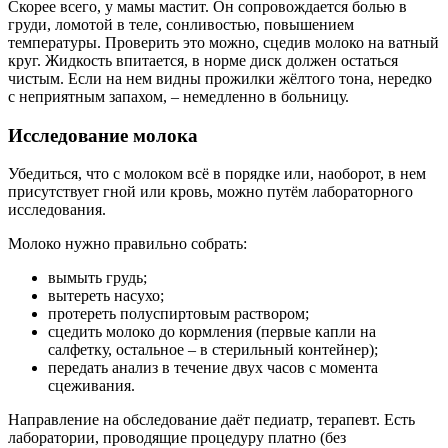
Скорее всего, у мамы мастит. Он сопровождается болью в
груди, ломотой в теле, сонливостью, повышением
температуры. Проверить это можно, сцедив молоко на ватный
круг. Жидкость впитается, в норме диск должен остаться
чистым. Если на нем видны прожилки жёлтого тона, нередко
с неприятным запахом, – немедленно в больницу.
Исследование молока
Убедиться, что с молоком всё в порядке или, наоборот, в нем
присутствует гной или кровь, можно путём лабораторного
исследования.
Молоко нужно правильно собрать:
вымыть грудь;
вытереть насухо;
протереть полуспиртовым раствором;
сцедить молоко до кормления (первые капли на
салфетку, остальное – в стерильный контейнер);
передать анализ в течение двух часов с момента
сцеживания.
Направление на обследование даёт педиатр, терапевт. Есть
лаборатории, проводящие процедуру платно (без