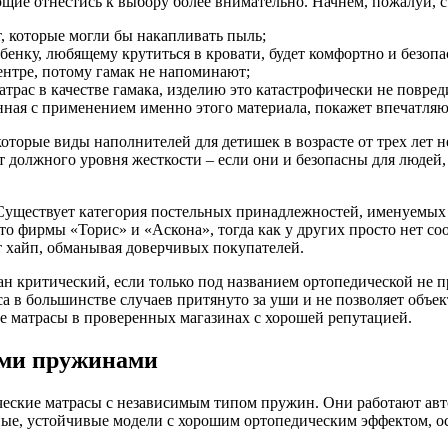
ющие отнестись к выбору более внимательно. Начнем, пожалуй, 
, которые могли бы накапливать пыль;
енку, любящему крутиться в кровати, будет комфортно и безопа
нтре, потому гамак не напоминают;
трас в качестве гамака, изделию это катастрофически не повред
ленная с применением именно этого материала, покажет впечатля
торые виды наполнителей для детишек в возрасте от трех лет н
должного уровня жесткости – если они и безопасны для людей, 
 Существует категория постельных принадлежностей, именуемы
о фирмы «Торис» и «Аскона», тогда как у других просто нет со
т хайп, обманывая доверчивых покупателей.
ан критический, если только под названием ортопедической не 
 в большинстве случаев притянуто за уши и не позволяет объек
е матрасы в проверенных магазинах с хорошей репутацией.
ыми пружинами
ческие матрасы с независимым типом пружин. Они работают авто
ые, устойчивые модели с хорошим ортопедическим эффектом, о