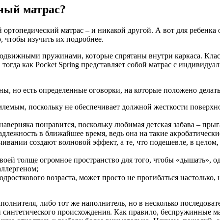
ный матрас?
ортопедический матрас – и никакой другой. А вот для ребенка о
 чтобы изучить их подробнее.
подвижными пружинами, которые спрятаны внутри каркаса. Клас
тогда как Pocket Spring представляет собой матрас с индивиду
ы, но есть определенные оговорки, на которые положено делать
емым, поскольку не обеспечивает должной жесткости поверхност
верняка понравится, поскольку любимая детская забава – прыгать
длежность в ближайшее время, ведь она на такие акробатически
вании создают волновой эффект, а те, что подешевле, в целом, 
оей толще огромное пространство для того, чтобы «дышать», од
аллергеном;
 подросткового возраста, может просто не прогибаться настолько
олнителя, либо тот же наполнитель, но в несколько последоват
и синтетического происхождения. Как правило, беспружинные м