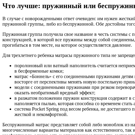
Что лучше: пружинный или беспружин
В случае с новорожденными ответ очевиден: им нужен жесткий 
пружинной группы, либо из беспружинной. Обе достойны того,
Пружинная группа получила свое название в честь системы с 
конструкцией, в которой все пружины между собой соединены, 
прогибаться в том месте, на которое осуществляется давление.
Для трехлетнего ребенка матрасы пружинного типа не запрещен
поролоновый или ватный наполнитель считается неприемл
в бесформенные комки;
матрас «Боннель» с его соединенными пружинами детям на
восторге от перспективы менять новую постельную прина
модели с соединенными пружинами при резком переворачи
оказать необратимый вредный эффект;
в разжатом положении пружин конструкция содержит в св
наполняется пылью, которая способна со временем стать 
система Pocket Spring под весом ребенка, не достигшего
жесткой и некомфортной.
Беспружинный матрас представляет собой либо моноблок из нап
многочисленные варианты материалов как естественного, так 