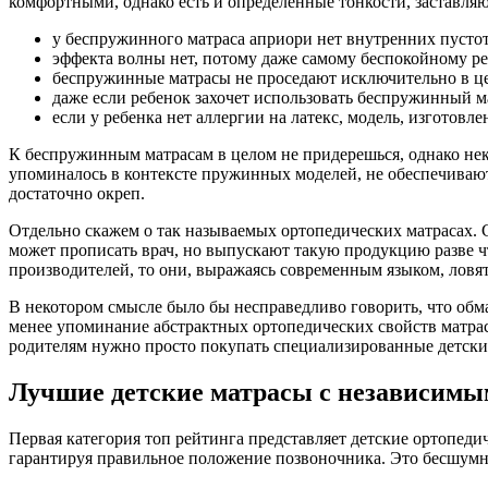
комфортными, однако есть и определенные тонкости, заставля
у беспружинного матраса априори нет внутренних пустот
эффекта волны нет, потому даже самому беспокойному реб
беспружинные матрасы не проседают исключительно в це
даже если ребенок захочет использовать беспружинный ма
если у ребенка нет аллергии на латекс, модель, изготов
К беспружинным матрасам в целом не придерешься, однако неко
упоминалось в контексте пружинных моделей, не обеспечивают 
достаточно окреп.
Отдельно скажем о так называемых ортопедических матрасах.
может прописать врач, но выпускают такую продукцию разве чт
производителей, то они, выражаясь современным языком, ловя
В некотором смысле было бы несправедливо говорить, что обм
менее упоминание абстрактных ортопедических свойств матраса
родителям нужно просто покупать специализированные детски
Лучшие детские матрасы с независим
Первая категория топ рейтинга представляет детские ортопеди
гарантируя правильное положение позвоночника. Это бесшумн