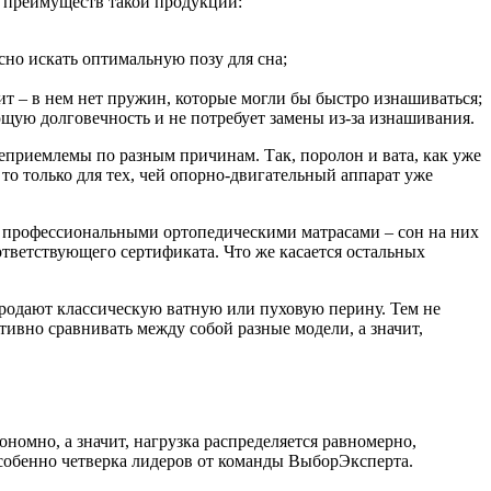
с преимуществ такой продукции:
сно искать оптимальную позу для сна;
ит – в нем нет пружин, которые могли бы быстро изнашиваться;
ющую долговечность и не потребует замены из-за изнашивания.
еприемлемы по разным причинам. Так, поролон и вата, как уже
то только для тех, чей опорно-двигательный аппарат уже
х профессиональными ортопедическими матрасами – сон на них
ответствующего сертификата. Что же касается остальных
продают классическую ватную или пуховую перину. Тем не
тивно сравнивать между собой разные модели, а значит,
номно, а значит, нагрузка распределяется равномерно,
собенно четверка лидеров от команды ВыборЭксперта.