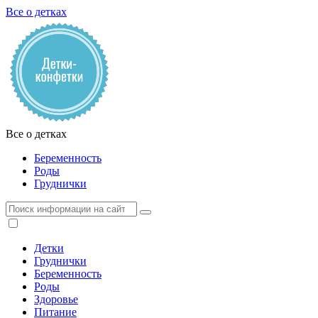
Все о детках
Все о детках
Беременность
Роды
Груднички
Детки
Груднички
Беременность
Роды
Здоровье
Питание