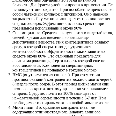
дискомфортные ощущения во время интимной
близости. Диафрагма удобна и проста в применении. Ее
используют многократно. Приспособление представляет
собой латексный колпачок с пружиной. Оно надежно
закрывает шейку матки и защищает от проникновения
сперматозоидов. Эффективность таких средств при
правильном использовании около 90%.
Спермицидные. Средства выпускаются в виде таблеток,
свечей, кремов для введения во влагалище.
Действующие вещества этих контрацептивов создают
среду, в которой сперматозоиды утрачивают
жизнеспособность. Эффективность таких защитных
средств около 80%. Это отличный показатель для
организма роженицы, фертильность которой еще не
восстановилась. Компоненты спермицидных
контрацептивов не попадают в грудное молоко.
ВМС (внутриматочная спираль). При отсутствии
противопоказаний контрацептив можно ставить через 6-
8 недель после родов. В этот период шейка матки еще
немного раскрыта, поэтому врач легко устанавливает
спираль. Средство почти на 100% защищает от
нежелательной беременности в течение 5-7 лет. При
необходимости спираль можно в любой момент извлечь.
Мини-пили. Это оральные контрацептивы, не
содержащие этинилэстрадиола (аналога главного