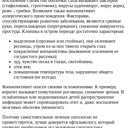
Воспаление слизистой оболочки глаза вызывают бактерии
(стафилококк, стрептококк), вирусы (аденовирус, вирус кори),
реже – грибки. Возможен также конъюнктивит
аллергического происхождения. Факторами,
способствующими развитию заболевания, являются грязные
руки, переохлаждение (перегревание), снижение иммунитета,
простуда. Клиника в остром периоде достаточно характерная:
выделения (серозные или гнойные), они склеивают
ресницы, утром из-за них тяжело открыть глаз;
покраснение конъюнктивы (вызванное усилением ее
сосудистого рисунка);
зуд, чувство песка в глазах, светобоязнь;
отек век;
повышенная температура тела, нарушение общего
состояния (не всегда).
Конъюнктивит опасен своими осложнениями. К примеру,
кератит вызывает помутнение роговицы, снижение зрения. В
ослабленных или недоношенных детей распространение
инфекции может спровоцировать отит и, даже, воспаление
мозговых оболочек (менингит).
Поэтому самостоятельное лечение патологии не
приветствуется, лучше доверится офтальмологу, который
проведет необходимые исследования (диагностика