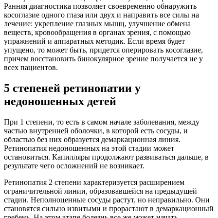
Ранняя диагностика позволяет своевременно обнаружить
косоглазие одного глаза или двух и направить все силы на
лечение: укрепление глазных мышц, улучшение обмена
веществ, кровообращения в органах зрения, с помощью
упражнений и аппаратных методик. Если время будет
упущено, то может быть, придется оперировать косоглазие,
причем восстановить бинокулярное зрение получается не у
всех пациентов.
5 степеней ретинопатии у
недоношенных детей
При 1 степени, то есть в самом начале заболевания, между
частью внутренней оболочки, в которой есть сосуды, и
областью без них образуется демаркационная линия.
Ретинопатия недоношенных на этой стадии может
остановиться. Капилляры продолжают развиваться дальше, в
результате чего осложнений не возникает.
Ретинопатия 2 степени характеризуется расширением
ограничительной линии, образовавшейся на предыдущей
стадии. Неполноценные сосуды растут, но неправильно. Они
становятся сильно извитыми и прорастают в демаркационный
гребень. На этом этапе болезнь все же может начать