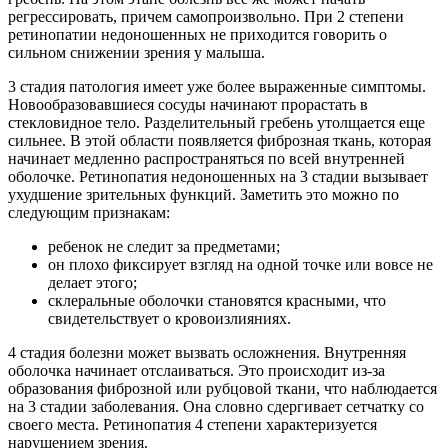
регрессировать, причем самопроизвольно. При 2 степени
ретинопатии недоношенных не приходится говорить о
сильном снижении зрения у малыша.
3 стадия патология имеет уже более выраженные симптомы.
Новообразовавшиеся сосуды начинают прорастать в
стекловидное тело. Разделительный гребень утолщается еще
сильнее. В этой области появляется фиброзная ткань, которая
начинает медленно распространяться по всей внутренней
оболочке. Ретинопатия недоношенных на 3 стадии вызывает
ухудшение зрительных функций. Заметить это можно по
следующим признакам:
ребенок не следит за предметами;
он плохо фиксирует взгляд на одной точке или вовсе не
делает этого;
склеральные оболочки становятся красными, что
свидетельствует о кровоизлияниях.
4 стадия болезни может вызвать осложнения. Внутренняя
оболочка начинает отслаиваться. Это происходит из-за
образования фиброзной или рубцовой ткани, что наблюдается
на 3 стадии заболевания. Она словно сдергивает сетчатку со
своего места. Ретинопатия 4 степени характеризуется
нарушением зрения.