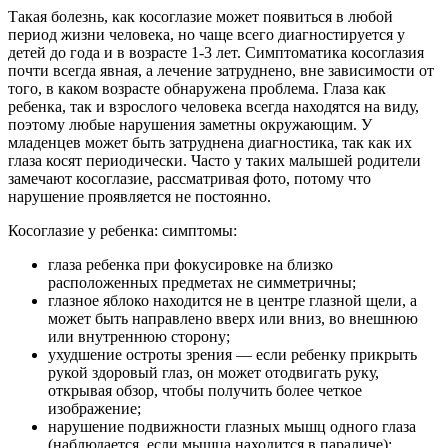
Такая болезнь, как косоглазие может появиться в любой
период жизни человека, но чаще всего диагностируется у
детей до года и в возрасте 1-3 лет. Симптоматика косоглазия
почти всегда явная, а лечение затруднено, вне зависимости от
того, в каком возрасте обнаружена проблема. Глаза как
ребенка, так и взрослого человека всегда находятся на виду,
поэтому любые нарушения заметны окружающим. У
младенцев может быть затруднена диагностика, так как их
глаза косят периодически. Часто у таких малышей родители
замечают косоглазие, рассматривая фото, потому что
нарушение проявляется не постоянно.
Косоглазие у ребенка: симптомы:
глаза ребенка при фокусировке на близко
расположенных предметах не симметричны;
глазное яблоко находится не в центре глазной щели, а
может быть направлено вверх или вниз, во внешнюю
или внутреннюю сторону;
ухудшение остроты зрения — если ребенку прикрыть
рукой здоровый глаз, он может отодвигать руку,
открывая обзор, чтобы получить более четкое
изображение;
нарушение подвижности глазных мышц одного глаза
(наблюдается, если мышца находится в параличе);