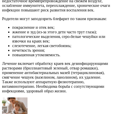
недостаточное времяпрепровождение на свежем воздухе,
ослабление иммунитета, переохлаждение, хронические очаги
инфекции повышают риск развития воспаления век.
Родители могут заподозрить блефарит по таким признакам:
покраснение и отек век;
жжение и зуд (из-за этого дети часто трут глаза);
патологические выделения, серо-белые чешуйки или
язвочки на краях век;
слезотечение, легкая светобоязнь;
нечеткость зрения;
повышенная утомляемость.
Лечение включает обработку краев век дезинфицирующими
растворами (бриллиантовый зеленый, отвар ромашки),
применение антибактериальных мазей (тетрациклиновая),
смягчение чешуек (вазелином, ланолином), их удаление.
Также используют аппаратную физиотерапию,
витаминотерапию. Необходима борьба с сопутствующими
инфекциями, здоровый образ жизни.