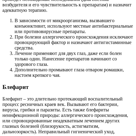
возбудителя и его чувствительность к препаратам) и назначит
адекватную терапию.
В зависимости от микроорганизма, вызвавшего
конъюнктивит, используют местные антибактериальные
или противовирусные препараты.
При болезни аллергического происхождения исключают
провоцирующий фактор и назначают антигистаминные
средства.
Лечение применяют для двух глаз, даже если болен
только один. Нанесение препаратов начинают со
здорового глаза.
Дополнительно промывают глаза отваром ромашки,
настоем крепкого чая.
Блефарит
Блефарит – это длительно протекающий воспалительный
процесс ресничных краев век. Вызывают его бактерии,
вирусы, грибки и паразиты. Есть также блефариты
неинфекционной природы: аллергического происхождения,
или спровоцированные неадекватным лечением других
глазных болезней (близорукость, астигматизм,
дальнозоркость). Неправильный гигиенический уход,