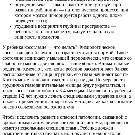
опущение века — такой симптом присутствует при
развитии амблиопии — патологическом процессе, при
котором мозгом игнорируется работа одного, плохо
видящего глаза;
ухудшение восприятия глубины пространства —
ребенок часто спотыкается, жалуется на плохую
видимость предметов.
У ребенка косоглазие — что делать? Физиологическое
косоглазие детей грудного возраста считается нормой. Такое
состояние возникает у малышей периодически, что связано со
слабостью мышц, двигающих глазное яблоко. Внимательные
родители замечают, что, когда ребенок рассматривает близко
расположенные от лица игрушки, его глаза начинают косить.
Косить может как один глаз, так и сразу два. По мере роста
грудничка глазодвигательные мышцы будут укрепляться, и
такое косоглазие пройдет к 3-4 месяцам. Патологию у ребенка
старше 1-2 лет нужно лечить специальными упражнениями, а
также с применением аппаратных методик, так как косоглазие
опасно серьезными осложнениями.
Чтобы исключить развитие опасной патологии, связанной с
врожденными аномалиями зрительной системы, проводится
осмотр несколькими специалистами. Ребенка должен
осмотреть не только педиатр, но и окулист, невропатолог.