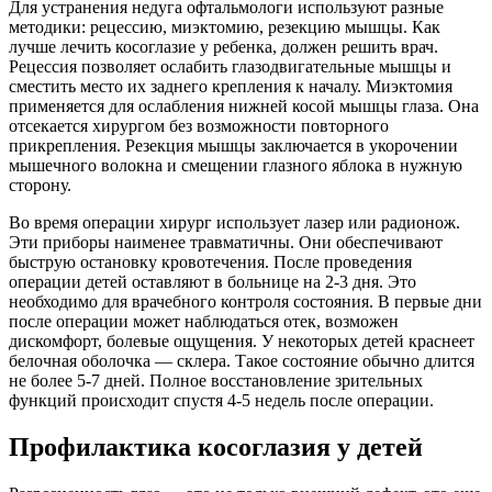
Для устранения недуга офтальмологи используют разные
методики: рецессию, миэктомию, резекцию мышцы. Как
лучше лечить косоглазие у ребенка, должен решить врач.
Рецессия позволяет ослабить глазодвигательные мышцы и
сместить место их заднего крепления к началу. Миэктомия
применяется для ослабления нижней косой мышцы глаза. Она
отсекается хирургом без возможности повторного
прикрепления. Резекция мышцы заключается в укорочении
мышечного волокна и смещении глазного яблока в нужную
сторону.
Во время операции хирург использует лазер или радионож.
Эти приборы наименее травматичны. Они обеспечивают
быструю остановку кровотечения. После проведения
операции детей оставляют в больнице на 2-3 дня. Это
необходимо для врачебного контроля состояния. В первые дни
после операции может наблюдаться отек, возможен
дискомфорт, болевые ощущения. У некоторых детей краснеет
белочная оболочка — склера. Такое состояние обычно длится
не более 5-7 дней. Полное восстановление зрительных
функций происходит спустя 4-5 недель после операции.
Профилактика косоглазия у детей