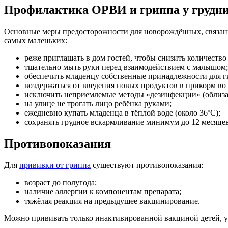
Профилактика ОРВИ и гриппа у грудн
Основные меры предосторожности для новорождённых, связанн
самых маленьких:
реже приглашать в дом гостей, чтобы снизить количество
тщательно мыть руки перед взаимодействием с малышом;
обеспечить младенцу собственные принадлежности для г
воздержаться от введения новых продуктов в прикорм во
исключить неприемлемые методы «дезинфекции» (облизат
на улице не трогать лицо ребёнка руками;
ежедневно купать младенца в тёплой воде (около 36ºС);
сохранять грудное вскармливание минимум до 12 месяцев
Противопоказания
Для
прививки от гриппа
существуют противопоказания:
возраст до полугода;
наличие аллергии к компонентам препарата;
тяжёлая реакция на предыдущее вакцинирование.
Можно прививать только инактивированной вакциной детей, у