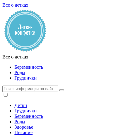
Все о детках
Все о детках
Беременность
Роды
Груднички
Детки
Груднички
Беременность
Роды
Здоровье
Питание