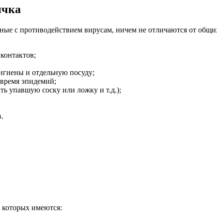
ичка
ые с противодействием вирусам, ничем не отличаются от общи
 контактов;
игиены и отдельную посуду;
 время эпидемий;
ь упавшую соску или ложку и т.д.);
.
 которых имеются: