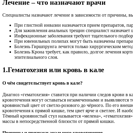
Лечение – что назначают врачи
Специалисты назначают лечение в зависимости от причины, в
При глистной инвазии назначается прием препаратов, п
Для заживления анальных трещин специалист назначает 
Инфекционные заболевания требуют тщательного подбора
При ювенильных полипах могут быть назначены препара
Болезнь Гиршпрунга лечится только хирургическим мето
Болезнь Крона требует, как правило, долгое лечения ко
эпителиального слоя.
1.Гематохезия или кровь в кале
О чём свидетельствует кровь в кале?
Диагноз «гематохезия» ставится при наличии следов крови в к
кровотечения могут оставаться незамеченными и выявляются т
кровянистый цвет от светло-розового до чёрного. По его вне
кровотечения к прямой кишке, тем цвет ярче и светлее. И нао
Тёмный кровянистый стул называется «мелена», «гематохезия»
массы в непосредственной близости от прямой кишки.
Причины и признаки анального кровотечения