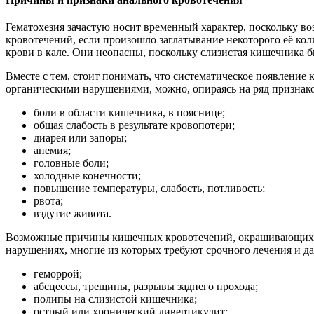
Гематохезия зачастую носит временный характер, поскольку в
кровотечений, если произошло заглатывание некоторого её ко
крови в кале. Они неопасны, поскольку слизистая кишечника б
Вместе с тем, стоит понимать, что систематическое появление к
органическими нарушениями, можно, опираясь на ряд признако
боли в области кишечника, в пояснице;
общая слабость в результате кровопотери;
диарея или запоры;
анемия;
головные боли;
холодные конечности;
повышение температуры, слабость, потливость;
рвота;
вздутие живота.
Возможные причины кишечных кровотечений, окрашивающих кал 
нарушениях, многие из которых требуют срочного лечения и 
геморрой;
абсцессы, трещины, разрывы заднего прохода;
полипы на слизистой кишечника;
острый или хронический дивертикулит;