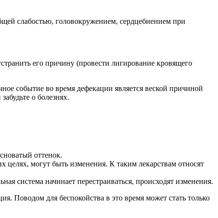
бщей слабостью, головокружением, сердцебиением при
устранить его причину (провести лигирование кровящего
чное событие во время дефекации является веской причиной
забудьте о болезнях.
асноватый оттенок.
х целях, могут быть изменения. К таким лекарствам относят
ая система начинает перестраиваться, происходят изменения.
ия. Поводом для беспокойства в это время может стать только