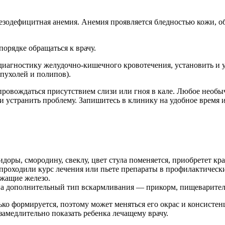
езодефицитная анемия. Анемия проявляется бледностью кожи, о
орядке обращаться к врачу.
диагностику желудочно-кишечного кровотечения, установить и 
опухолей и полипов).
ровождаться присутствием слизи или гноя в кале. Любое необы
 устранить проблему. Запишитесь в клинику на удобное время и 
оры, смородину, свеклу, цвет стула поменяется, приобретет кр
проходили курс лечения или пьете препараты в профилактически
ржащие железо.
на дополнительный тип вскармливания — прикорм, пищеварительн
ко формируется, поэтому может меняться его окрас и консистенц
замедлительно показать ребенка лечащему врачу.