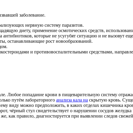
ызвавшей заболевание.
арализующих нервную систему паразитов.
щадящую диету, применение осмотических средств, использовани
 антибиотиков, которые не усугубят ситуацию и не вызовут еще
ты, останавливающие рост новообразований.
дом.
ртикостероидами и противовоспалительными средствами, направл
але. Любое попадание крови в пищеварительную систему отражае
олько путём лабораторного
анализа кала на
скрытую кровь. Суще
шнему виду можно предположить, в каких отделах кишечника кро
борот, чёрный стул свидетельствует о нарушении сосудов желудк
 же, как правило, диагностируется при выявлении следов свежей