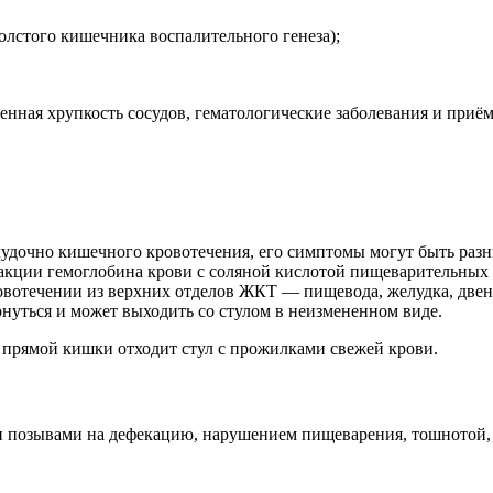
лстого кишечника воспалительного генеза);
нная хрупкость сосудов, гематологические заболевания и приё
удочно кишечного кровотечения, его симптомы могут быть разны
еакции гемоглобина крови с соляной кислотой пищеварительных с
кровотечении из верхних отделов ЖКТ — пищевода, желудка, дв
рнуться и может выходить со стулом в неизмененном виде.
 прямой кишки отходит стул с прожилками свежей крови.
и позывами на дефекацию, нарушением пищеварения, тошнотой, 