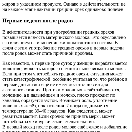
жиров в указанном продукте. Однако в действительности не
на каждом этапе лактации грецкий орех одинаково полезен.
Первые недели после родов
В действительности при употреблении грецких орехов
повышается вязкость материнского молока. Это обусловлено
его влиянием на изменение жирнокислотного состава. В
связи с этим употребление грецких орехов в первые недели
после родов может стать причиной проблем.
Как известно, в первые трое суток у женщин вырабатывается
молозиво, вязкость которого намного выше вязкости молока.
Если при этом употреблять грецкие орехи, ситуация может
стать катастрофической, особенно учитывая то, что ребёнок в
первые дни жизни ещё не имеет достаточно сил для
активного сосания. Протоки молочных желёз забиваются,
молозиво, а в дальнейшем и молоко, плохо проходит по
каналам, образуется застой. Возникает боль, уплотнение
молочных желёз, покраснения. Иногда поднимается
температура до 39–40 градусов. Как следствие, может
развиться мастит. Если срочно не принять меры, может
потребоваться хирургическое вмешательство.
В первый месяц после родов молоко ещё вязкое и добавление