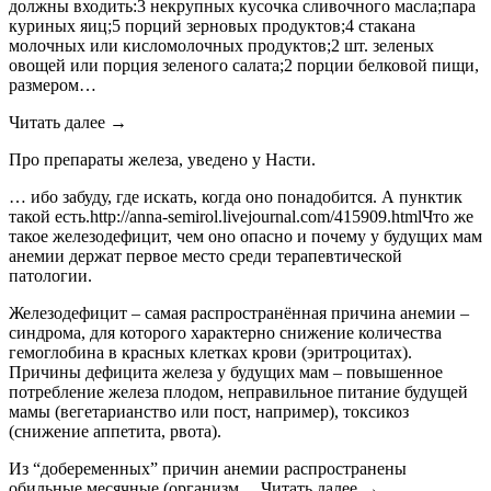
должны входить:3 некрупных кусочка сливочного масла;пара
куриных яиц;5 порций зерновых продуктов;4 стакана
молочных или кисломолочных продуктов;2 шт. зеленых
овощей или порция зеленого салата;2 порции белковой пищи,
размером…
Читать далее →
Про препараты железа, уведено у Насти.
… ибо забуду, где искать, когда оно понадобится. А пунктик
такой есть.http://anna-semirol.livejournal.com/415909.htmlЧто же
такое железодефицит, чем оно опасно и почему у будущих мам
анемии держат первое место среди терапевтической
патологии.
Железодефицит – самая распространённая причина анемии –
синдрома, для которого характерно снижение количества
гемоглобина в красных клетках крови (эритроцитах).
Причины дефицита железа у будущих мам – повышенное
потребление железа плодом, неправильное питание будущей
мамы (вегетарианство или пост, например), токсикоз
(снижение аппетита, рвота).
Из “добеременных” причин анемии распространены
обильные месячные (организм… Читать далее →