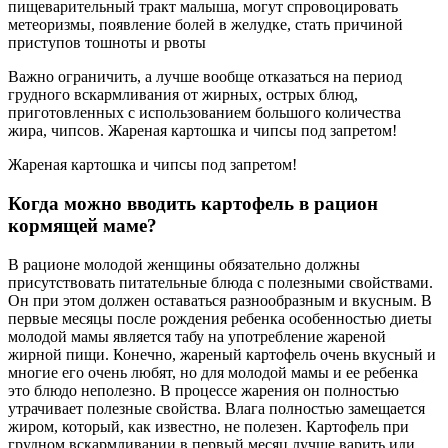
пищеварительный тракт малыша, могут спровоцировать
метеоризмы, появление болей в желудке, стать причиной
приступов тошноты и рвоты
Важно ограничить, а лучше вообще отказаться на период
грудного вскармливания от жирных, острых блюд,
приготовленных с использованием большого количества
жира, чипсов. Жареная картошка и чипсы под запретом!
Жареная картошка и чипсы под запретом!
Когда можно вводить картофель в рацион
кормящей маме?
В рационе молодой женщины обязательно должны
присутствовать питательные блюда с полезными свойствами.
Он при этом должен оставаться разнообразным и вкусным. В
первые месяцы после рождения ребенка особенностью диеты
молодой мамы является табу на употребление жареной
жирной пищи. Конечно, жареный картофель очень вкусный и
многие его очень любят, но для молодой мамы и ее ребенка
это блюдо неполезно. В процессе жарения он полностью
утрачивает полезные свойства. Влага полностью замещается
жиром, который, как известно, не полезен. Картофель при
грудном вскармливании в первый месяц лучше варить или