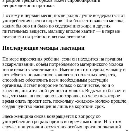
в рацион грецких орехов может спровоцировать
непроходимость протоков
Поэтому в первый месяц после родов лучше воздержаться от
употребления грецких орехов. Тем более что вашего молока,
каким бы оно ни было по содержанию жира и других
питательных веществ, малышу вполне хватит — в первые
недели его потребности весьма невелики.
Последующие месяцы лактации
По мере взросления ребёнка, если он находится на грудном
вскармливании, объём потребляемого материнского молока
значительно увеличивается. Именно в этот период малышу и
потребуется повышенное количество полезных веществ,
способных обеспечить всем необходимым растущий
организм. Встаёт вопрос не только о количестве, но и о
качестве, питательной ценности молока. Ведь часто бывает и
так, что малыш поел довольно хорошо, но через некоторое
время опять просит есть, поскольку «жидкое» молоко прошло,
создав чувство насыщения лишь на короткий срок.
Здесь женщина снова возвращается к вопросу об
употреблении грецких орехов во время лактации. И в этом
случае, при условии отсутствия особых противопоказаний