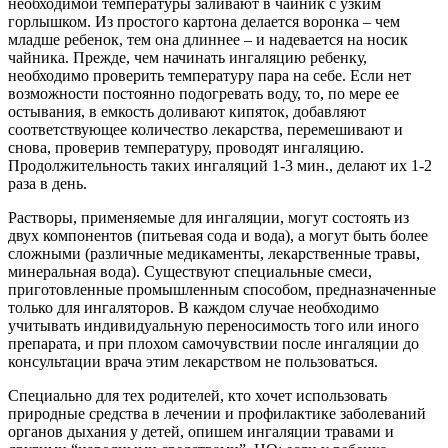
необходимой температуры заливают в чайник с узким
горлышком. Из простого картона делается воронка – чем
младше ребенок, тем она длиннее – и надевается на носик
чайника. Прежде, чем начинать ингаляцию ребенку,
необходимо проверить температуру пара на себе. Если нет
возможности постоянно подогревать воду, то, по мере ее
остывания, в емкость доливают кипяток, добавляют
соответствующее количество лекарства, перемешивают и
снова, проверив температуру, проводят ингаляцию.
Продолжительность таких ингаляций 1-3 мин., делают их 1-2
раза в день.
Растворы, применяемые для ингаляции, могут состоять из
двух компонентов (питьевая сода и вода), а могут быть более
сложными (различные медикаменты, лекарственные травы,
минеральная вода). Существуют специальные смеси,
приготовленные промышленным способом, предназначенные
только для ингаляторов. В каждом случае необходимо
учитывать индивидуальную переносимость того или иного
препарата, и при плохом самочувствии после ингаляции до
консультации врача этим лекарством не пользоваться.
Специально для тех родителей, кто хочет использовать
природные средства в лечении и профилактике заболеваний
органов дыхания у детей, опишем ингаляции травами и