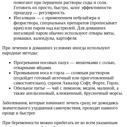
помогают при першении растворы соды и соли.
Готовить их просто, быстро, залог эффективности
процедур — регулярность.
Ингаляции — с применением небулайзера и
физраствора, специальных препаратов (прописывает
врач) или паром над кастрюлей. Для домашних
ингаляций паром обычно используют отвары мяты,
ромашки, календулы, картофеля.
При лечении в домашних условиях иногда используют
народные методы:
Прогревания носовых пазух — мешочками с солью,
отварными яйцами.
Промывания носа и горла — соляным раствором
(подойдет готовый аптечный или приготовленный
самостоятельно), спреем Аквалор Софт, Форте, Горло.
Обильное питье — чай с лимоном, медом, малиной, а
также апельсиновый, клюквенный, брусничный морсы.
Заболевания, которые начинают лечить сразу, не дожидаясь
значительного ухудшения самочувствия, проходят намного
проще и быстрее
При беременности можно прибегать не ко всем указанным