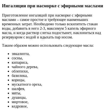
Ингаляции при насморке с эфирными маслами
Приготовление ингаляций при насморке с эфирными
маслами – самое простое и требующее наименьших
временных затрат. Необходимо только вскипятить стакан
воды, добавить в него 2-3, максимум 5 капель эфирного
масла, и когда раствор слегка подостынет, наклониться над
резервуаром с водой и вдыхать пар носом.
Таким образом можно использовать следующие масла:
эвкалипта,
сосны,
кипариса,
чайного дерева,
облепихи,
базилика,
корицы,
мускатного ореха,
шалфея,
мяты,
душицы,
миртовое,
кедровое,