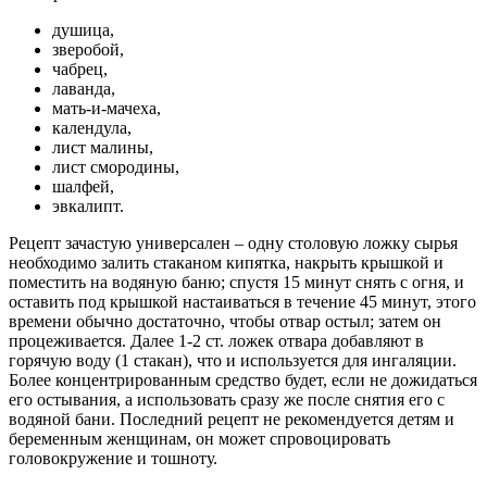
душица,
зверобой,
чабрец,
лаванда,
мать-и-мачеха,
календула,
лист малины,
лист смородины,
шалфей,
эвкалипт.
Рецепт зачастую универсален – одну столовую ложку сырья
необходимо залить стаканом кипятка, накрыть крышкой и
поместить на водяную баню; спустя 15 минут снять с огня, и
оставить под крышкой настаиваться в течение 45 минут, этого
времени обычно достаточно, чтобы отвар остыл; затем он
процеживается. Далее 1-2 ст. ложек отвара добавляют в
горячую воду (1 стакан), что и используется для ингаляции.
Более концентрированным средство будет, если не дожидаться
его остывания, а использовать сразу же после снятия его с
водяной бани. Последний рецепт не рекомендуется детям и
беременным женщинам, он может спровоцировать
головокружение и тошноту.