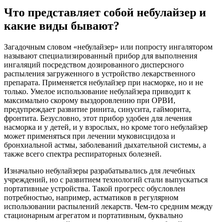
Что представляет собой небулайзер и
какие виды бывают?
Загадочным словом «небулайзер» или попросту ингалятором
называют специализированный прибор для выполнения
ингаляций посредством дозированного дисперсного
распыления загруженного в устройство лекарственного
препарата. Применяется небулайзер при насморке, но и не
только. Умелое использование небулайзера приводит к
максимально скорому выздоровлению при ОРВИ,
предупреждает развитие ринита, синусита, гайморита,
фронтита. Безусловно, этот прибор удобен для лечения
насморка и у детей, и у взрослых, но кроме того небулайзер
может применяться при лечении муковисцидоза и
бронхиальной астмы, заболеваний дыхательной системы, а
также всего спектра респираторных болезней.
Изначально небулайзеры разрабатывались для лечебных
учреждений, но с развитием технологий стали выпускаться
портативные устройства. Такой прогресс обусловлен
потребностью, например, астматиков в регулярном
использовании распылений лекарств. Чем-то средним между
стационарным агрегатом и портативным, буквально