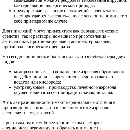
медикаментов можно преодолеть заболевания вирусной,
бактериальной, аллергической природы,
предупреждает развитие осложнений – очень часто
насморк удается «залечить», после чего он напоминает о
себе при первом же случае.
Для ингаляций могут применяться как фармацевтические
средства, так и растворы домашнего приготовления –
антисептики, противовирусные и антибактериальные,
противоаллергические препараты.
На сегодняшний день в быту используются небулайзеры двух
видов:
компрессорные – возникновение аэрозоля обусловлено
воздействием на лекарственное средство сжатого
воздуха или кислорода;
ультразвуковые – производство лечебного аэрозоля
осуществляется за счет вибрации пьезокристалла.
Хоть две разновидности имеют кардинальные отличия в
производстве аэрозоля, но в конечном итоге аэрозоль
распыляет и тот, и другой
При затяжном и тем более хроническом насморке
специалисты рекомендуют обратить внимание на