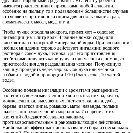
другими “народными средствами”. НО: если у ребенка
имеются родственники с признаками любой аллергии,
особенно на пыльцу, то в подавляющем большинстве случаев
это является противопоказанием для использования трав,
ароматических масел, меда и т. д.
Чтобы лучше отходила мокрота, применяют – содовые
ингаляции (на 1 литр воды 4 чайные ложки соды) или
вдыхают пар подогретой минеральной воды. При воспалении
небных миндалин хорошо действуют ингаляции водного
раствора с соком лука, чеснока. Для его приготовления
необходимо получить кашицу лука или чеснока с помощью
приспособления для раздавливания чеснока. Полученную
кашицу процедить через марлю. Сок лука или чеснока
разбавить водой в пропорции 1:10 (1часть сока, 10 частей
воды).
Особенно полезны ингаляции с ароматами распаренных
растений (свежеизмельченной хвои сосны, пихты, кедра,
можжевельника, высушенных листьев эвкалипта, дуба,
березы, цветков липы, ромашки, мяты, лаванды, полыни,
шалфея, листьями черной смородины. Испарения этих
растений обладают обеззараживающим,
противовоспалительным и ранозаживляющим действием.
Наибольший эффект дает использование сбора из нескольких
растений. При приготовлении отвара используют следующую