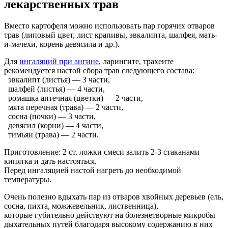
лекарственных трав
Вместо картофеля можно использовать пар горячих отваров
трав (липовый цвет, лист крапивы, эвкалипта, шалфея, мать-
и-мачехи, корень девясила и др.).
Для
ингаляций при ангине
, ларингите, трахеите
рекомендуется настой сбора трав следующего состава:
эвкалипт (листья) — 3 части,
шалфей (листья) — 4 части,
ромашка аптечная (цветки) — 2 части,
мята перечная (трава) — 2 части,
сосна (почки) — 3 части,
девясил (корни) — 4 части,
тимьян (трава) — 2 части.
Приготовление: 2 ст. ложки смеси залить 2-3 стаканами
кипятка и дать настояться.
Перед ингаляцией настой нагреть до необходимой
температуры.
Очень полезно вдыхать пар из отваров хвойных деревьев (ель,
сосна, пихта, можжевельник, лиственница),
которые губительно действуют на болезнетворные микробы
дыхательных путей благодаря высокому содержанию в них