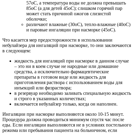
57оС, а температура воды не должна превышать
85оС (а для детей 45оС); слишком горячий пар
может стать причиной ожогов слизистой
оболочки;
различают влажные (30оС), тепло-влажные (40оС)
и паровые ингаляции при насморке (45оС).
Что касается мер предосторожности в использовании
небулайзера для ингаляций при насморке, то они заключаются
в следующем:
жидкость для ингаляций при насморке в данном случае
– это ни в коем случае не народные или домашние
средства, а исключительно фармацевтические
препараты в готовом виде или жидкость для
приготовления раствора с использованием воды для
инъекций или физраствора;
в резервуар необходимо заливать специальную жидкость
и строго в указанных количествах;
включается небулайзер только, когда он наполнен.
Ингаляции при насморке выполняются около 10-15 минут.
Процедура должна проводиться минимум спустя час после
еды. Если ингаляции выполняются не в условиях постельного
режима или пребывания пациента на больничном, если