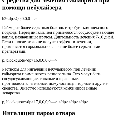
Средства для лечения гайморита при
помощи небулайзера
h2<dp>4,0,0,0,0—>
Гайморит более серьезная болезнь и требует комплексного
подхода. Перед ингаляцией применяются сосудосуживающие
капли, назначенные врачом. Длительность лечения 7-10 дней.
Если и после этого не получен эффект в лечении,
применяется гормональное лечение более серьезными
препаратами.
p, blockquote<dp>16,0,0,0,0—>
Растворы для ингаляции небулайзером при лечении
гайморита применяются разного типа. Это могут быть
сосудосуживающие, соляные и щелочные,
противовоспалительные, иммуностимуляторные и другие
средства. Зачастую используются комбинированные
лекарства.
p, blockquote<dp>17,0,0,0,0—> </dp></dp></dp>
Ингаляции паром отвара