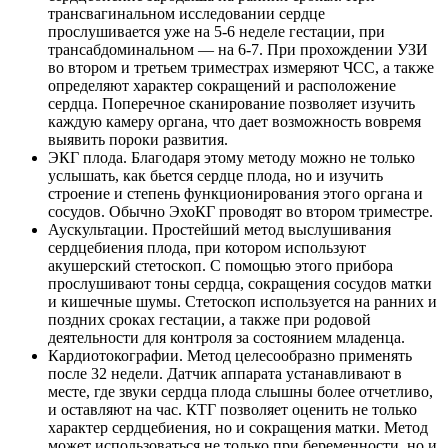
трансвагинальном исследовании сердце
прослушивается уже на 5-6 неделе гестации, при
трансабдоминальном — на 6-7. При прохождении УЗИ
во втором и третьем триместрах измеряют ЧСС, а также
определяют характер сокращений и расположение
сердца. Поперечное сканирование позволяет изучить
каждую камеру органа, что дает возможность вовремя
выявить пороки развития.
ЭКГ плода. Благодаря этому методу можно не только
услышать, как бьется сердце плода, но и изучить
строение и степень функционирования этого органа и
сосудов. Обычно ЭхоКГ проводят во втором триместре.
Аускультации. Простейший метод выслушивания
сердцебиения плода, при котором используют
акушерский стетоскоп. С помощью этого прибора
прослушивают тоны сердца, сокращения сосудов матки
и кишечные шумы. Стетоскоп используется на ранних и
поздних сроках гестации, а также при родовой
деятельности для контроля за состоянием младенца.
Кардиотокографии. Метод целесообразно применять
после 32 недели. Датчик аппарата устанавливают в
месте, где звуки сердца плода слышны более отчетливо,
и оставляют на час. КТГ позволяет оценить не только
характер сердцебиения, но и сокращения матки. Метод
может использоваться не только при беременности, но и