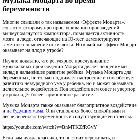
Музыка Моцарта во время
беременности
Многие слышали о так называемом «Эффекте Моцарта»,
согласно которому при прослушивании произведений,
вышеупомянутого композитора, повышается активность
мозга, а люди, отвечающие на IQ-тест, демонстрируют
заметное повышение интеллекта. Но какой же эффект Моцарт
оказывает на плод в утробе?
Научно доказано, что регулярное прослушивание
музыкальных произведений Моцарта делает неоценимый
вклад в дальнейшее развитие ребёнка. Музыка Моцарта для
беременных, не только поднимает настроение и способствует
развитию незаурядного ума у ребёнка, но и может оказывать
целительное воздействие. Под воздействием сонет и увертюр
у крохи идёт более гармоничное развитие.
Музыка Моцарта также оказывает благоприятное воздействие
и
на будущих мама
. Они становятся более спокойными и
легче переносят беременность и сопутствующие ей стрессы.
https://youtube.com/watch?v=BnMTKZfRGvY
Если вам чужда классика, то не стоит переживать, и