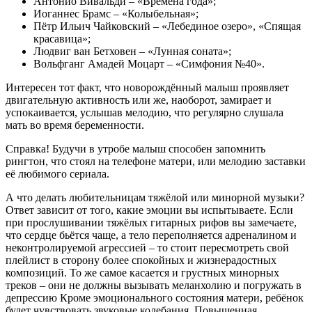
Антонио Вивальди – «Времена года»;
Иоганнес Брамс – «Колыбельная»;
Пётр Ильич Чайковский – «Лебединое озеро», «Спящая
красавица»;
Людвиг ван Бетховен – «Лунная соната»;
Вольфганг Амадей Моцарт – «Симфония №40».
Интересен тот факт, что новорождённый малыш проявляет
двигательную активность или же, наоборот, замирает и
успокаивается, услышав мелодию, что регулярно слушала
мать во время беременности.
Справка! Будучи в утробе малыш способен запомнить
рингтон, что стоял на телефоне матери, или мелодию заставки
её любимого сериала.
А что делать любительницам тяжёлой или минорной музыки?
Ответ зависит от того, какие эмоции вы испытываете. Если
при прослушивании тяжёлых гитарных рифов вы замечаете,
что сердце бьётся чаще, а тело переполняется адреналином и
неконтролируемой агрессией – то стоит пересмотреть свой
плейлист в сторону более спокойных и жизнерадостных
композиций. То же самое касается и грустных минорных
треков – они не должны вызывать меланхолию и погружать в
депрессию Кроме эмоционального состояния матери, ребёнок
будет чувствовать звуковые колебания. Повышенная