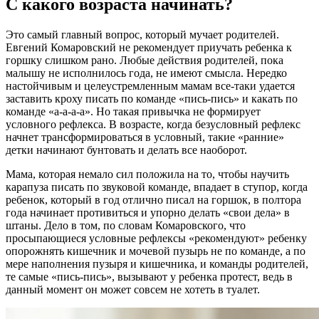
С какого возраста начинать?
Это самый главный вопрос, который мучает родителей.
Евгений Комаровский не рекомендует приучать ребенка к
горшку слишком рано. Любые действия родителей, пока
малышу не исполнилось года, не имеют смысла. Нередко
настойчивым и целеустремленным мамам все-таки удается
заставить кроху писать по команде «пись-пись» и какать по
команде «а-а-а-а». Но такая привычка не формирует
условного рефлекса. В возрасте, когда безусловный рефлекс
начнет трансформироваться в условный, такие «ранние»
детки начинают бунтовать и делать все наоборот.
Мама, которая немало сил положила на то, чтобы научить
карапуза писать по звуковой команде, впадает в ступор, когда
ребенок, который в год отлично писал на горшок, в полтора
года начинает противиться и упорно делать «свои дела» в
штаны. Дело в том, по словам Комаровского, что
просыпающиеся условные рефлексы «рекомендуют» ребенку
опорожнять кишечник и мочевой пузырь не по команде, а по
мере наполнения пузыря и кишечника, и команды родителей,
те самые «пись-пись», вызывают у ребенка протест, ведь в
данный момент он может совсем не хотеть в туалет.