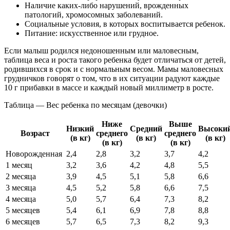
Наличие каких-либо нарушений, врожденных
патологий, хромосомных заболеваний.
Социальные условия, в которых воспитывается ребенок.
Питание: искусственное или грудное.
Если малыш родился недоношенным или маловесным,
таблица веса и роста такого ребенка будет отличаться от детей,
родившихся в срок и с нормальным весом. Мамы маловесных
грудничков говорят о том, что в их ситуации радуют каждые
10 г прибавки в массе и каждый новый миллиметр в росте.
Таблица — Вес ребенка по месяцам (девочки)
Ниже
Выше
Низкий
Средний
Высоки
Возраст
среднего
среднего
(в кг)
(в кг)
(в кг)
(в кг)
(в кг)
Новорожденная
2,4
2,8
3,2
3,7
4,2
1 месяц
3,2
3,6
4,2
4,8
5,5
2 месяца
3,9
4,5
5,1
5,8
6,6
3 месяца
4,5
5,2
5,8
6,6
7,5
4 месяца
5,0
5,7
6,4
7,3
8,2
5 месяцев
5,4
6,1
6,9
7,8
8,8
6 месяцев
5,7
6,5
7,3
8,2
9,3