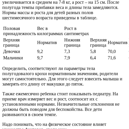
увеличивается в среднем на 7-8 кг, а рост – на 15 см. После
полугода темпы прибавки веса и длины тела замедляются.
Нормы массы и роста для детей разных полов
шестимесячного возраста приведены в таблице.
Половая
Вес в
Рост в
принадлежность
килограммах
сантиметрах
Верхняя
Нижняя
Верхняя
Норматив
Норматив
граница
граница
граница
Девочки
9,2
7,3
5,8
70,0
Мальчики
9,7
7,9
6,4
71,6
Определить, соответствуют ли параметры тела
полугодовалого крохи нормативным значениям, родители
могут самостоятельно. Для этого следует взвесить малыша и
замерять его длину от макушки до пяток.
Также ежемесячно ребенка стоит показывать педиатру. На
приеме врач измеряет вес и рост, соотносит их с
установленными нормами. Незначительные отклонения не
должны быть поводом для беспокойства. Все дети
развиваются в своем темпе.
Надо понимать, что на физическое состояние влияет