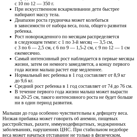
с 10 по 12 — 350 г.
При искусственном вскармливании дети быстрее
набирают массу тела.
Диапазон роста грудничка может колебаться
в зависимости от набора веса, пола, общего развития
ребенка.
Рост новорожденного по месяцам распределяется
в следующем темпе: с 1 по 3-й месяц — 3,5 см,
с 3 по 6 — 2,5 см, с 6 по 9 — 1,5-2 см, с 9 по 12 — 1 см
ежемесячно.
Самый интенсивный рост наблюдается в первые месяцы
жизни, затем он немного замедляется, а концу первого
года жизни малыш растет еще медленнее.
Нормальный вес ребенка в 1 год составляет от 8,9 кг
до 9,6 кг.
Средний рост ребенка в 1 год составляет от 74 до 76 см.
В течение первого года жизни малыш может вырасти
на 20-25 см, такого интенсивного роста не будет больше
ни в один период развития.
Малыши до года особенно чувствительны к дефициту веса.
Низкая прибавка может говорить об анемии, пищевых
расстройствах, рахите, иммунодефицитных, эндокринных
заболеваниях, нарушениях ЦНС. При стабильном недоборе
веса может начаться отставание не только в физическом,