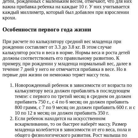
детей, рожденных с маленьким весом, отмечают, что для них
важна прибавка ребенка на каждые 10 г. У них учитывается
каждый миллиметр, который был добавлен при взрослении
крохи.
Особенности первого года жизни
При расчете по калькулятору средний вес младенца при
рождении составляет от 3.3 до 3.8 кг. В этом случае
калькулятор роста и веса в норме. Нормы веса и роста детей
должны соответствовать его правильному развитию. К
примеру, при рождении у младенца нормальный вес, далее в
течение 7 дней у него не отмечается прибавка в весе. Но в
первые дни жизни он немножко теряет массу тела.
Новорожденный ребенок в зависимости от возраста по
калькулятору веса должен прибавлять в последующем
темпе: с первого по третий месяц в среднем он должен
прибавить 750 г., с 4 по 6 месяц он должен прибавить
800 грамм, с 7 по 9 месяц он должен прибавить 600 г. и с
10 по 12 в месяц он должен прибавить 350 г.
Если ребенок находится на искусственном
вскармливании, то он быстрее наберёт массу. Размер
младенца колеблется в зависимости от его веса, пола и
общего физиологического развития. Рост малыша по