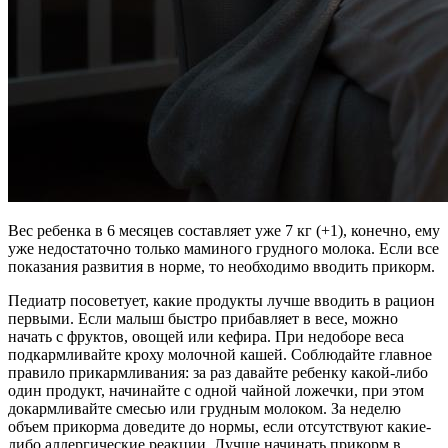
Вес ребенка в 6 месяцев составляет уже 7 кг (+1), конечно, ему
уже недостаточно только маминого грудного молока. Если все
показания развития в норме, то необходимо вводить прикорм.
Педиатр посоветует, какие продукты лучше вводить в рацион
первыми. Если малыш быстро прибавляет в весе, можно
начать с фруктов, овощей или кефира. При недоборе веса
подкармливайте кроху молочной кашей. Соблюдайте главное
правило прикармливания: за раз давайте ребенку какой-либо
один продукт, начинайте с одной чайной ложечки, при этом
докармливайте смесью или грудным молоком. За неделю
объем прикорма доведите до нормы, если отсутствуют какие-
либо аллергические реакции. Лучше начинать прикорм в