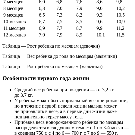
7 месяцев
6,0
6,8
7,6
8,6
9,8
8 месяцев
6,3
7,0
7,9
9,0
10,2
9 месяцев
6,5
7,3
8,2
9,3
10,5
10 месяцев
6,7
7,5
8,5
9,6
10,9
11 месяцев
6,9
7,7
8,7
9,9
11,2
12 месяцев
7,0
7,9
8,9
10,1
11,5
Таблица — Рост ребенка по месяцам (девочки)
Таблица — Вес ребенка до года по месяцам (мальчики)
Таблица — Рост ребенка по месяцам (мальчики)
Особенности первого года жизни
Средний вес ребенка при рождении — от 3,2 кг
до 3,7 кг.
У ребенка может быть нормальный вес при рождении,
но в течение первой недели жизни малыш может
не прибавлять в весе, а в первые дни жизни даже
незначительно теряет массу тела.
Прибавка веса новорожденного ребенка по месяцам
распределяется в следующем темпе: с 1 по 3-й месяц —
в среднем 750 г, с 4 по 6 — 700 г, с 7 по 9 — 550 г,