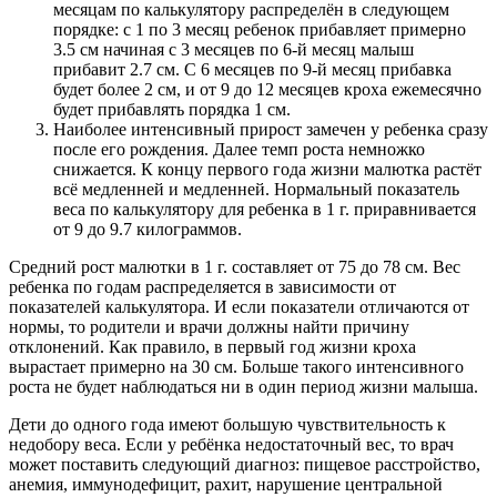
месяцам по калькулятору распределён в следующем
порядке: с 1 по 3 месяц ребенок прибавляет примерно
3.5 см начиная с 3 месяцев по 6-й месяц малыш
прибавит 2.7 см. С 6 месяцев по 9-й месяц прибавка
будет более 2 см, и от 9 до 12 месяцев кроха ежемесячно
будет прибавлять порядка 1 см.
Наиболее интенсивный прирост замечен у ребенка сразу
после его рождения. Далее темп роста немножко
снижается. К концу первого года жизни малютка растёт
всё медленней и медленней. Нормальный показатель
веса по калькулятору для ребенка в 1 г. приравнивается
от 9 до 9.7 килограммов.
Средний рост малютки в 1 г. составляет от 75 до 78 см. Вес
ребенка по годам распределяется в зависимости от
показателей калькулятора. И если показатели отличаются от
нормы, то родители и врачи должны найти причину
отклонений. Как правило, в первый год жизни кроха
вырастает примерно на 30 см. Больше такого интенсивного
роста не будет наблюдаться ни в один период жизни малыша.
Дети до одного года имеют большую чувствительность к
недобору веса. Если у ребёнка недостаточный вес, то врач
может поставить следующий диагноз: пищевое расстройство,
анемия, иммунодефицит, рахит, нарушение центральной