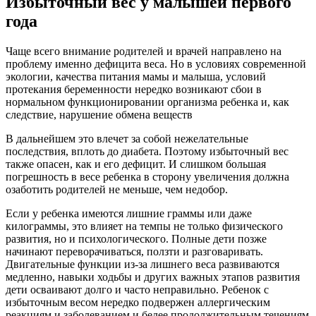
Избыточный вес у малышей первого
года
Чаще всего внимание родителей и врачей направлено на
проблему именно дефицита веса. Но в условиях современной
экологии, качества питания мамы и малыша, условий
протекания беременности нередко возникают сбои в
нормальном функционировании организма ребенка и, как
следствие, нарушение обмена веществ
В дальнейшем это влечет за собой нежелательные
последствия, вплоть до диабета. Поэтому избыточный вес
также опасен, как и его дефицит. И слишком большая
погрешность в весе ребенка в сторону увеличения должна
озаботить родителей не меньше, чем недобор.
Если у ребенка имеются лишние граммы или даже
килограммы, это влияет на темпы не только физического
развития, но и психологического. Полные дети позже
начинают переворачиваться, ползти и разговаривать.
Двигательные функции из-за лишнего веса развиваются
медленно, навыки ходьбы и других важных этапов развития
дети осваивают долго и часто неправильно. Ребенок с
избыточным весом нередко подвержен аллергическим
реакциям и заболеванием и белее продолжительным течениям