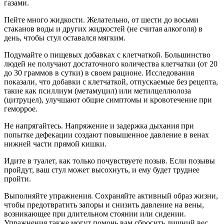
газами.
Пейте много жидкости. Желательно, от шести до восьми
стаканов воды и других жидкостей (не считая алкоголя) в
день, чтобы стул оставался мягким.
Подумайте о пищевых добавках с клетчаткой. Большинство
людей не получают достаточного количества клетчатки (от 20
до 30 граммов в сутки) в своем рационе. Исследования
показали, что добавки с клетчаткой, отпускаемые без рецепта,
такие как псиллиум (метамуцил) или метилцеллюлоза
(цитруцел), улучшают общие симптомы и кровотечение при
геморрое.
Не напрягайтесь. Напряжение и задержка дыхания при
попытке дефекации создают повышенное давление в венах
нижней части прямой кишки.
Идите в туалет, как только почувствуете позыв. Если позывы
пройдут, ваш стул может высохнуть, и ему будет труднее
пройти.
Выполняйте упражнения. Сохраняйте активный образ жизни,
чтобы предотвратить запоры и снизить давление на вены,
возникающее при длительном стоянии или сидении.
Упражнения также могут помочь вам сбросить лишний вес,