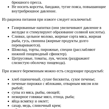
брюшного пресса.
Не носить корсеты, бандажи, тугие пояса, повышающие
внутрибрюшное давление.
Из рациона питания при изжоге следует исключить4:
Газированные напитки (они увеличивают давление в
желудке и стимулируют образование соляной кислоты).
Сливки, цельное молоко, жирные сорта мяса, жирная
рыба, гусь, свинина (жирные продукты долго
перевариваются).
Шоколад, торты, пирожные, специи (расслабляют
нижний пищеводный сфинктер).
Цитрусовые, томаты, лук, чеснок (раздражают
слизистую оболочку пищевода).
При изжоге беременным можно есть следующие продукты6:
хлеб пшеничный, сухие бисквиты, сухое печенье;
печеные пирожки с яблоками, отварным мясом или
рыбой;
супы из мяса, рыбы, овощей;
нежирное говяжье мясо, птица, рыба;
яйца всмятку и омлет;
сахар, медь, сливочный крем;