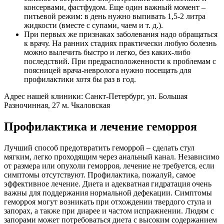
консервами, фастфудом. Еще один важный момент –
питьевой режим: в день нужно выпивать 1,5-2 литра
жидкости (вместе с супами, чаем и т. д.).
При первых же признаках заболевания надо обращаться
к врачу. На ранних стадиях практически любую болезнь
можно вылечить быстро и легко, без каких-либо
последствий. При предрасположенности к проблемам с
поясницей врача-невролога нужно посещать для
профилактики хотя бы раз в год.
Адрес нашей клиники: Санкт-Петербург, ул. Большая
Разночинная, 27 м. Чкаловская
Профилактика и лечение геморроя
Лучший способ предотвратить геморрой – сделать стул
мягким, легко проходящим через анальный канал. Независимо
от размера или опухоли геморроя, лечение не требуется, если
симптомы отсутствуют. Профилактика, пожалуй, самое
эффективное лечение. Диета и адекватная гидратация очень
важны для поддержания нормальной дефекации. Симптомы
геморроя могут возникать при отхождении твердого стула и
запорах, а также при диарее и частом испражнении. Людям с
запорами может потребоваться диета с высоким содержанием