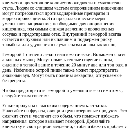
клетчатки, достаточное количество жидкости и смягчители
стула. Людям со слишком частым опорожнением кишечника
могут потребоваться противодиарейные препараты и
корректировка диеты. Эти профилактические меры
уменьшают напряжение, необходимое для опорожнения
кишечника, тем самым снижая давление в кровеносных
сосудах и предотвращая отек. Внутренний геморрой всегда
остается выпуклым или выпавшим и подвержен риску
тромбоза или удушения в случае спазма анальных мышц.
Геморрой 1 степени лечат симптоматически. Возможен спазм
анальных мышц. Могут помочь теплые сидячие ванны,
сидение в теплой ванне в течение 20 минут два или три раза в
день. Избегание острой пищи также может предотвратить
анальный зуд. Могут быть полезны лекарства, отпускаемые
без рецепта.
Чтобы предотвратить геморрой и уменьшить его симптомы,
следуйте этим советам:
Ешьте продукты с высоким содержанием клетчатки.
Налегайте на фрукты, овощи и цельнозерновые продуктя. Это
смягчит стул и увеличит его объем, что поможет избежать
напряжения, которое вызывает геморрой. Добавляйте
клетчатку в свой рацион медленно, чтобы избежать проблем с