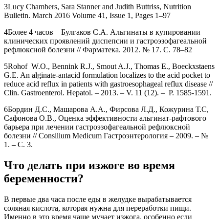
3Lucy Chambers, Sara Stanner and Judith Buttriss, Nutrition
Bulletin. March 2016 Volume 41, Issue 1, Pages 1–97
4Более 4 часов – Булгаков С.А. Альгинаты в купировании
клинических проявлений диспепсии и гастроэзофагеальной
рефлюксной болезни // Фарматека. 2012. № 17. С. 78–82
5Rohof W.O., Bennink R.J., Smout A.J., Thomas E., Boeckxstaens
G.E. An alginate-antacid formulation localizes to the acid pocket to
reduce acid reflux in patients with gastroesophageal reflux disease //
Clin. Gastroenterol. Hepatol. – 2013. – V. 11 (12). – P. 1585-1591.
6Бордин Д.С., Машарова А.А., Фирсова Л.Д., Кожурина Т.С,
Сафонова О.В., Оценка эффективности альгинат-рафтового
барьера при лечении гастроэзофагеальной рефлюксной
болезни // Consilium Medicum Гастроэнтерология – 2009. – №
1. – С. 3.
Что делать при изжоге во время
беременности?
В первые два часа после еды в желудке вырабатывается
соляная кислота, которая нужна для переработки пищи.
Именно в это время чаще мучает изжога, особенно если