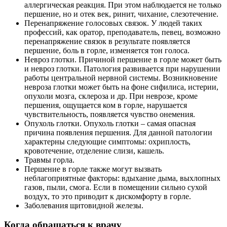
аллергическая реакция. При этом наблюдается не только
першение, но и отек век, ринит, чихание, слезотечение.
Перенапряжение голосовых связок. У людей таких
профессий, как оратор, преподаватель, певец, возможно
перенапряжение связок в результате появляется
першение, боль в горле, изменяется тон голоса.
Невроз глотки. Причиной першение в горле может быть
и невроз глотки. Патология развивается при нарушении
работы центральной нервной системы. Возникновение
невроза глотки может быть на фоне сифилиса, истерии,
опухоли мозга, склероза и др. При неврозе, кроме
першения, ощущается ком в горле, нарушается
чувствительность, появляется чувство онемения.
Опухоль глотки. Опухоль глотки – самая опасная
причина появления першения. Для данной патологии
характерны следующие симптомы: охриплость,
кровотечение, отделение слизи, кашель.
Травмы горла.
Першение в горле также могут вызвать
неблагоприятные факторы: вдыхание дыма, выхлопных
газов, пыли, смога. Если в помещении сильно сухой
воздух, то это приводит к дискомфорту в горле.
Заболевания щитовидной железы.
Когда обращаться к врачу