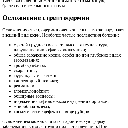
Такое воспаление может принимать эритематозную,
буллезную и смешанные формы.
Осложнение стрептодермии
Осложнения стрепдодермии очень опасны, а также нарушают
внешний вид кожи. Наиболее частые последствия болезни:
у детей грудного возраста высокая температура,
нарушение микрофлоры кишечника;
общее заражение крови, особенно при глубоких видах
заболевания;
тромбофлебиты;
скарлатина;
фурункулы и флегмоны;
каплевидный псориаз;
ревматизм;
гломерулонефрит;
обширные абсцессы;
поражение стафилококком внутренних органов;
микробная экзема;
косметические дефекты в виде рубцов.
Осложнением можно считать и хроническую форму
заболевания, которая трудно поддается лечению. При