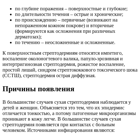
по глубине поражения – поверхностные и глубокие;
по длительности течения – острые и хронические;
по происхождению – первичные (возникают на
непораженном кожном покрове) и вторичные
(формируются как осложнения при различных
дерматозах);
по течению – неосложненные и осложненные.
К поверхностным стрептодермиям относятся импетиго,
воспаление околоногтевого валика, папуло-эрозивная и
интертригинозная стрептодермия, рожистое воспаление,
простой лишай, синдром стрептококкового токсического шока
(ССТШ), стрептодермия острая диффузная.
Причины появления
В большинстве случаев сухая стрептодермия наблюдается у
детей и женщин. Объясняется это тем, что их эпидермис
отличается тонкостью, а потому патогенные микроорганизмы
проникают в кожу легче. В большинстве случаев сухая
стрептодермия появляется при контактах с больным
человеком. Источниками инфицирования являются: