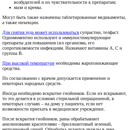
возбудителей и их чувствительности к препаратам;
мази и кремы.
Могут быть также назначены таблетированные медикаменты,
а также инъекции.
Для снятия зуда может использоваться
супрастин, телфаст.
Одномоментно используют и иммуностимулирующие
препараты для повышения сил организма, его
сопротивляемости инфекциям. Назначают витамины А, С и
группы В.
При высокой температуре
необходимы жаропонижающие
средства.
По согласованию с врачом допускается применение и
некоторых народных средств.
Иногда необходимо вскрытие гнойников. Если их вскрывают,
то это делается в условиях стерильной операционной, в
некоторых случаях – на дому у пациента, если нет
возможности приехать в медицинское учреждение.
После вскрытия гнойников, раны обрабатывают
анилиновыми красителями – бриллиантовый зеленый,
метиленовый синий. Обработка делается дважды в день,