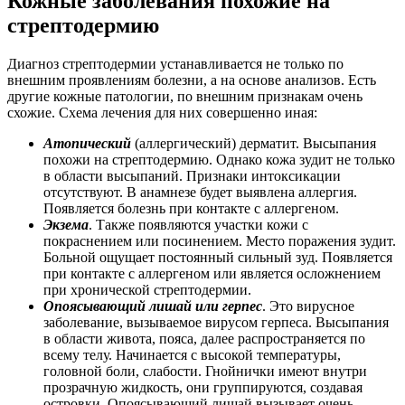
Кожные заболевания похожие на
стрептодермию
Диагноз стрептодермии устанавливается не только по
внешним проявлениям болезни, а на основе анализов. Есть
другие кожные патологии, по внешним признакам очень
схожие. Схема лечения для них совершенно иная:
Атопический
(аллергический) дерматит. Высыпания
похожи на стрептодермию. Однако кожа зудит не только
в области высыпаний. Признаки интоксикации
отсутствуют. В анамнезе будет выявлена аллергия.
Появляется болезнь при контакте с аллергеном.
Экзема
. Также появляются участки кожи с
покраснением или посинением. Место поражения зудит.
Больной ощущает постоянный сильный зуд. Появляется
при контакте с аллергеном или является осложнением
при хронической стрептодермии.
Опоясывающий лишай или герпес
. Это вирусное
заболевание, вызываемое вирусом герпеса. Высыпания
в области живота, пояса, далее распространяется по
всему телу. Начинается с высокой температуры,
головной боли, слабости. Гнойнички имеют внутри
прозрачную жидкость, они группируются, создавая
островки. Опоясывающий лишай вызывает очень