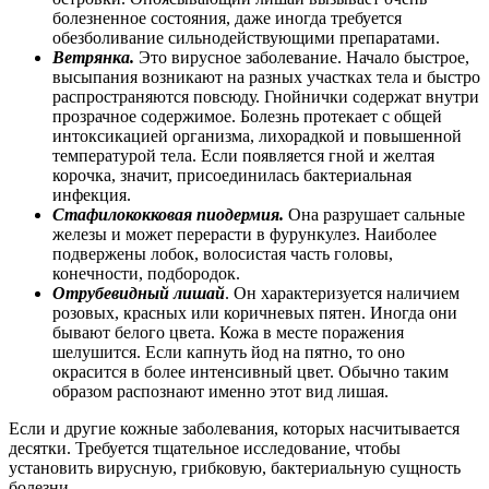
болезненное состояния, даже иногда требуется
обезболивание сильнодействующими препаратами.
Ветрянка.
Это вирусное заболевание. Начало быстрое,
высыпания возникают на разных участках тела и быстро
распространяются повсюду. Гнойнички содержат внутри
прозрачное содержимое. Болезнь протекает с общей
интоксикацией организма, лихорадкой и повышенной
температурой тела. Если появляется гной и желтая
корочка, значит, присоединилась бактериальная
инфекция.
Стафилококковая пиодермия.
Она разрушает сальные
железы и может перерасти в фурункулез. Наиболее
подвержены лобок, волосистая часть головы,
конечности, подбородок.
Отрубевидный лишай
. Он характеризуется наличием
розовых, красных или коричневых пятен. Иногда они
бывают белого цвета. Кожа в месте поражения
шелушится. Если капнуть йод на пятно, то оно
окрасится в более интенсивный цвет. Обычно таким
образом распознают именно этот вид лишая.
Если и другие кожные заболевания, которых насчитывается
десятки. Требуется тщательное исследование, чтобы
установить вирусную, грибковую, бактериальную сущность
болезни.