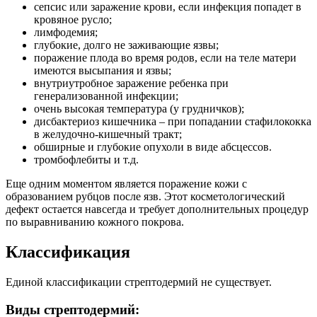
сепсис или заражение крови, если инфекция попадет в
кровяное русло;
лимфодемия;
глубокие, долго не заживающие язвы;
поражение плода во время родов, если на теле матери
имеются высыпания и язвы;
внутриутробное заражение ребенка при
генерализованной инфекции;
очень высокая температура (у грудничков);
дисбактериоз кишечника – при попадании стафилококка
в желудочно-кишечный тракт;
обширные и глубокие опухоли в виде абсцессов.
тромбофлебиты и т.д.
Еще одним моментом является поражение кожи с
образованием рубцов после язв. Этот косметологический
дефект остается навсегда и требует дополнительных процедур
по выравниванию кожного покрова.
Классификация
Единой классификации стрептодермий не существует.
Виды стрептодермий: