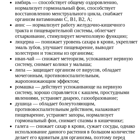
имбирь — способствует общему оздоровлению,
нормализует гормональный фон, способствует
восстановлению менструального цикла, снабжает
организм витаминами С, В1, В2, А;
анис — нормализует работу желудочно-кишечного
тракта и пищеварительной системы, облегчает
отхаркивание, стимулирует мочеполовую функцию;
люцерна — понижает уровень сахара в крови, укрепляет
эмаль зубов, улучшает пищеварение, выводит
холестерин и токсины из организма;
иван-чай — снижает метеоризм, успокаивает нервную
систему, снимает колики у малыша;
липа — защищает организм от вирусов, обладает
мочегонным, противовоспалительным,
жаропонижающим эффектом;
ромашка — действует успокаивающе на нервную
систему, хорошо справляется с кашлем, простудными
явлениями, устраняет диарею, газообразование;
душица — обладает болеутоляющим,
противовоспалительным действием, налаживает
пищеварение, устраняет запоры, нормализует
гормональный фон, снимает спазмы в кишечнике;
галега — снижает сахар в крови, сужает сосуды, однако
использование данного растения в большом количестве
делает его ядовитым для организма, поэтому перед