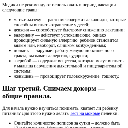
Медики не рекомендуют использовать в период лактации
следующие травы:
мать-и-мачеху — растение содержит алкалоиды, которые
способны вызвать отравление у детей;
девясил — способствует быстрому снижению лактации;
валериану — действует успокаивающе, однако
провоцирует сильную аллергию, ребёнок становится
вялым или, наоборот, слишком возбуждённым;
полынь — нарушает работу желудочно-кишечного
тракта, вызывает аллергию, судороги;
зверобой — содержит вещества, которые могут вызвать
у малыша нарушения дыхательной и пищеварительной
системы;
женьшень — провоцирует головокружение, тошноту.
Шаг третий. Снимаем докорм —
общие правила.
Для начала нужно научиться понимать, хватает ли ребенку
питания? Для этого нужно делать
Тест на мокрые
пеленки:
Считайте количество пописов за сутки – должно быть