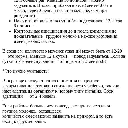
12 и больше раз. Меньше 10 пописов – можно
задуматься. Плохая прибавка в весе (менее 500 г в
месяц, через 2 недели вес стал меньше, чем при
рождении)
На сутки оставляем на сутки без подгузников. 12 часов –
6 пописов.
Контрольные взвешивания до и после кормления не
показательные, грудное молоко в каждое кормления
имеет разных состав.
В среднем, количество мочеиспусканий может быть от 12-20
— это норма. Меньше 12 в сутки — повод задуматься. Если за
сутки 6-7 мочеиспусканий – то пора что-то менять!!!
*Что нужно учитывать:
В переходе с искусственного питания на грудное
вскармливание возможно снижение веса у ребенка, так как
идет адаптация организму к новому типу питания. Срок
адаптации — от 2-4 недель.
Если ребенок больше, чем полгода, то при переходе на
грудное молочко, оставшееся
количество смеси можно заменить на прикорм, а то есть
овощи, фрукты, каши.