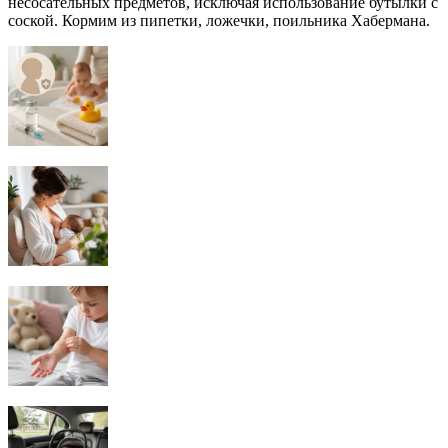
несосательных предметов, исключая использование бутылки с
соской. Кормим из пипетки, ложечки, поильника Хабермана.