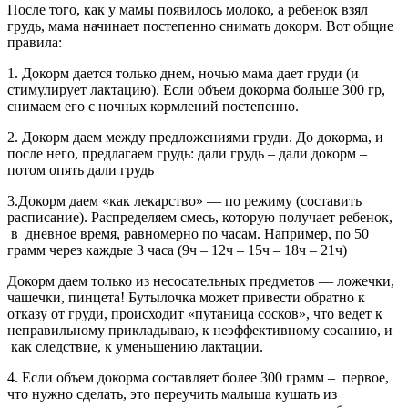
После того, как у мамы появилось молоко, а ребенок взял
грудь, мама начинает постепенно снимать докорм. Вот общие
правила:
1. Докорм дается только днем, ночью мама дает груди (и
стимулирует лактацию). Если объем докорма больше 300 гр,
снимаем его с ночных кормлений постепенно.
2. Докорм даем между предложениями груди. До докорма, и
после него, предлагаем грудь: дали грудь – дали докорм –
потом опять дали грудь
3.Докорм даем «как лекарство» — по режиму (составить
расписание). Распределяем смесь, которую получает ребенок,
в дневное время, равномерно по часам. Например, по 50
грамм через каждые 3 часа (9ч – 12ч – 15ч – 18ч – 21ч)
Докорм даем только из несосательных предметов — ложечки,
чашечки, пинцета! Бутылочка может привести обратно к
отказу от груди, происходит «путаница сосков», что ведет к
неправильному прикладываю, к неэффективному сосанию, и
как следствие, к уменьшению лактации.
4. Если объем докорма составляет более 300 грамм – первое,
что нужно сделать, это переучить малыша кушать из