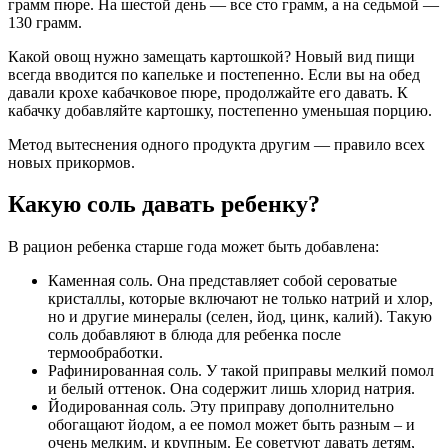
грамм пюре. На шестой день — все сто грамм, а на седьмой —
130 грамм.
Какой овощ нужно замещать картошкой? Новый вид пищи
всегда вводится по капельке и постепенно. Если вы на обед
давали крохе кабачковое пюре, продолжайте его давать. К
кабачку добавляйте картошку, постепенно уменьшая порцию.
Метод вытеснения одного продукта другим — правило всех
новых прикормов.
Какую соль давать ребенку?
В рацион ребенка старше года может быть добавлена:
Каменная соль. Она представляет собой сероватые
кристаллы, которые включают не только натрий и хлор,
но и другие минералы (селен, йод, цинк, калий). Такую
соль добавляют в блюда для ребенка после
термообработки.
Рафинированная соль. У такой приправы мелкий помол
и белый оттенок. Она содержит лишь хлорид натрия.
Йодированная соль. Эту приправу дополнительно
обогащают йодом, а ее помол может быть разным – и
очень мелким, и крупным. Ее советуют давать детям,