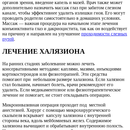
органов зрения, введение капель и мазей. Врач также может
дополнительно назначить массаж глаз при забитом слезном
канале, чтобы эффективнее удалить излишки гноя. Его могут
проводить родители самостоятельно в домашних условиях.
Массаж — важная процедура на начальном этапе лечения
конъюнктивита глаз и дакриоцистита, так как он воздействует
на причину и направлен на улучшение
проходимости слезных
путей
.
ЛЕЧЕНИЕ ХАЛЯЗИОНА
На ранних стадиях заболевание можно лечить
консервативными методами: каплями, мазями, инъекциями
кортикостероидов или физиотерапией. Эти средства
помогают при небольшом размере халазиона. Если халязион
стал большим, начинает болеть, врачи рекомендуют его
удалить. Если медикаментозное или физиотерапевтическое
лечение не помогает, не стоит откладывать операцию.
Микроинвазивная операция проходит под местной
анестезией. Хирург с помощью микрохирургического
скальпеля вскрывает капсулу халязиона с внутренней
стороны века, вдоль мейбомиевых желез. Содержимое
халязиона вычищают и обрабатывают внутреннюю полость.