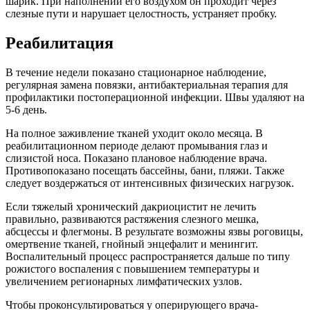
шарик. При наполнении его воздухом он проходит через
слезные пути и нарушает целостность, устраняет пробку.
Реабилитация
В течение недели показано стационарное наблюдение,
регулярная замена повязки, антибактериальная терапия для
профилактики постоперационной инфекции. Швы удаляют на
5-6 день.
На полное заживление тканей уходит около месяца. В
реабилитационном периоде делают промывания глаз и
слизистой носа. Показано плановое наблюдение врача.
Противопоказано посещать бассейны, бани, пляжи. Также
следует воздержаться от интенсивных физических нагрузок.
Если тяжелый хронический дакриоцистит не лечить
правильно, развиваются растяжения слезного мешка,
абсцессы и флегмоны. В результате возможны язвы роговицы,
омертвение тканей, гнойный энцефалит и менингит.
Воспалительный процесс распространяется дальше по типу
рожистого воспаления с повышением температуры и
увеличением регионарных лимфатических узлов.
Чтобы проконсультироваться у оперирующего врача-