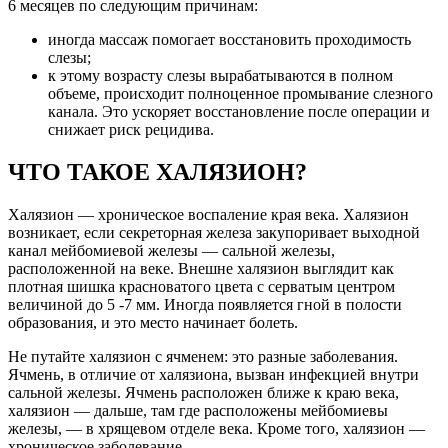
6 месяцев по следующим причинам:
иногда массаж помогает восстановить проходимость
слезы;
к этому возрасту слезы вырабатываются в полном
объеме, происходит полноценное промывание слезного
канала. Это ускоряет восстановление после операции и
снижает риск рецидива.
ЧТО ТАКОЕ ХАЛЯЗИОН?
Халязион — хроническое воспаление края века. Халязион
возникает, если секреторная железа закупоривает выходной
канал мейбомиевой железы — сальной железы,
расположенной на веке. Внешне халязион выглядит как
плотная шишка красноватого цвета с серватым центром
величиной до 5 -7 мм. Иногда появляется гной в полости
образования, и это место начинает болеть.
Не путайте халязион с ячменем: это разные заболевания.
Ячмень, в отличие от халязиона, вызван инфекцией внутри
сальной железы. Ячмень расположен ближе к краю века,
халязион — дальше, там где расположены мейбомиевы
железы, — в хрящевом отделе века. Кроме того, халязион —
хроническое заболевание.