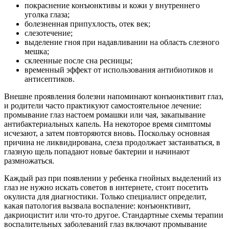
покраснение конъюнктивы и кожи у внутреннего
уголка глаза;
болезненная припухлость, отек век;
слезотечение;
выделение гноя при надавливании на область слезного
мешка;
склеенные после сна ресницы;
временный эффект от использования антибиотиков и
антисептиков.
Внешне проявления болезни напоминают конъюнктивит глаз,
и родители часто практикуют самостоятельное лечение:
промывание глаз настоем ромашки или чая, закапывание
антибактериальных капель. На некоторое время симптомы
исчезают, а затем повторяются вновь. Поскольку основная
причина не ликвидирована, слеза продолжает застаиваться, в
глазную щель попадают новые бактерии и начинают
размножаться.
Каждый раз при появлении у ребенка гнойных выделений из
глаз не нужно искать советов в интернете, стоит посетить
окулиста для диагностики. Только специалист определит,
какая патология вызвала воспаление: конъюнктивит,
дакриоцистит или что-то другое. Стандартные схемы терапии
воспалительных заболеваний глаз включают промывание