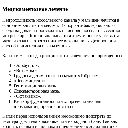
Медикаментозное лечение
Непроходимость носослезного канала у малышей лечится в
основном каплями и мазями. Выбор антибактериального
средства должен происходить на основе посева и высеянной
микрофлоры. Капли закапываются днем и после массажа, а
мази закладываются за нижнее веко на ночь. Дозировки и
способ применения назначает врач.
Капли и мази от дакриоцистита для лечения новорожденных:
«Альбуцид».
«Вигамокс».
Грудным детям часто назначают «Тобрекс».
«Левомицетин».
Гентамициновая мазь.
Дексаметазоновая мазь.
«Офтаквикс».
Раствор фурацилина или хлоргексидина для
промывания, протирания глаз.
Капли перед использованием необходимо подогреть до
температуры тела в ладошке или на водяной бане. Так как
хранить вскрытые препараты необходимо в холодильнике,