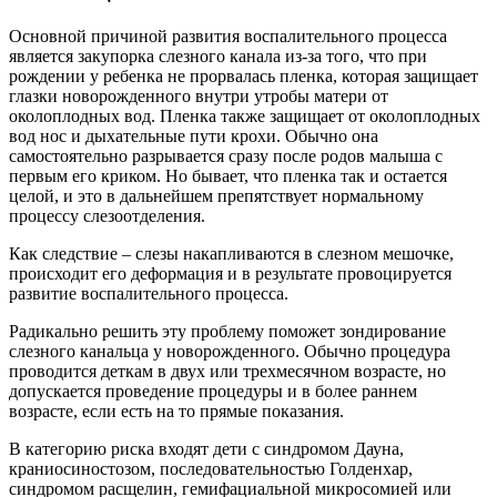
Основной причиной развития воспалительного процесса
является закупорка слезного канала из-за того, что при
рождении у ребенка не прорвалась пленка, которая защищает
глазки новорожденного внутри утробы матери от
околоплодных вод. Пленка также защищает от околоплодных
вод нос и дыхательные пути крохи. Обычно она
самостоятельно разрывается сразу после родов малыша с
первым его криком. Но бывает, что пленка так и остается
целой, и это в дальнейшем препятствует нормальному
процессу слезоотделения.
Как следствие – слезы накапливаются в слезном мешочке,
происходит его деформация и в результате провоцируется
развитие воспалительного процесса.
Радикально решить эту проблему поможет зондирование
слезного канальца у новорожденного. Обычно процедура
проводится деткам в двух или трехмесячном возрасте, но
допускается проведение процедуры и в более раннем
возрасте, если есть на то прямые показания.
В категорию риска входят дети с синдромом Дауна,
краниосиностозом, последовательностью Голденхар,
синдромом расщелин, гемифациальной микросомией или