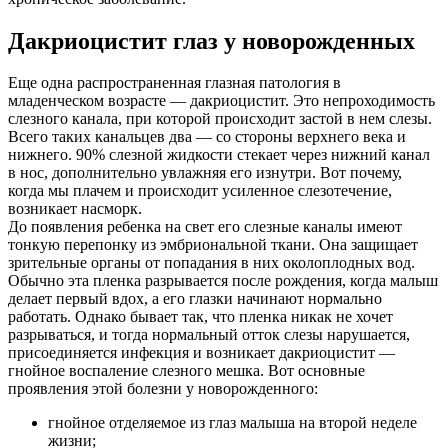
Дакриоцистит глаз у новорожденных
Еще одна распространенная глазная патология в
младенческом возрасте — дакриоцистит. Это непроходимость
слезного канала, при которой происходит застой в нем слезы.
Всего таких канальцев два — со стороны верхнего века и
нижнего. 90% слезной жидкости стекает через нижний канал
в нос, дополнительно увлажняя его изнутри. Вот почему,
когда мы плачем и происходит усиленное слезотечение,
возникает насморк.
До появления ребенка на свет его слезные каналы имеют
тонкую перепонку из эмбриональной ткани. Она защищает
зрительные органы от попадания в них околоплодных вод.
Обычно эта пленка разрывается после рождения, когда малыш
делает первый вдох, а его глазки начинают нормально
работать. Однако бывает так, что пленка никак не хочет
разрываться, и тогда нормальный отток слезы нарушается,
присоединяется инфекция и возникает дакриоцистит —
гнойное воспаление слезного мешка. Вот основные
проявления этой болезни у новорожденного:
гнойное отделяемое из глаз малыша на второй неделе
жизни;