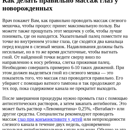
Как делать правильно массаж глаз у
новорожденных
Врач покажет Вам, как правильно проводить массаж слезного
мешочка, чтобы процесс принес максимальную пользу. Вы
можете также прощупать этот мешочек у себя, чтобы лучше
понимать, где он находится. Указательный палец поместите на
точке во внутреннем уголке глаза, где сходятся два канальца
перед входом в слезный мешок. Надавливания должны быть
несильные, но в то же время достаточные, чтобы выгнать
гной. От найденной точки ведите сверху вниз по
направлению к носу ребенка, слегка прижимая палец.
Необходимо совершить примерно 6-10 таких движений. При
этом должен выделяться гной из слезного мешка — это
показатель того, что массаж глаз проводится правильно. Его
убирают с помощью ватного тампона и так продолжают до
тех пор, пока содержимое канала не прекратит выходить.
После завершения процедуры нужно промыть глаз с помощью
антисептических растворов, а затем закапать антибиотик. Это
может быть раствор «Левомицетина» 0,25%, «Витабакт» или
другие средства. Специалисты рекомендуют проводить
массаж
глаз при конъюнктивите у детей
или непроходимости
слезного канала в течение двух недель, одновременно
используя антибактериальные капли или мази. Обычно за это