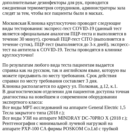
дополнительные дезинфекторы для рук, проводится
ежедневная термометрия сотрудников, администраторы зала
следят за тем, чтобы все пациенты были в масках.
Московская Клиника круглосуточно проводит следующие
виды тестирования: экспресс-тест COVID-19 (данный тест
является официальным аналогом ПЦР-теста и выполняется в
течение 30 минут), срочный ПЦР-тест CITO (выполняется в
течение суток), ПЦР-тест (выполняется до 3-х дней), экспресс-
тест на антитела к COVID-19. Тесты проводятся в клинике
круглосуточно!
По результатам любого вида теста пациентам выдается
справка как на русском, так и английском языке, которую вы
можете предъявить по месту требования. Срок действия
справки по месту требования составляет 3 дня.
Клиника располагается по адресу ул. Полковая, д.12, к.1.
В диагностическом отделении для пациентов доступна точная
диагностика на новейшем и современном оборудовании
экспертного класса:
Все виды МРТ-исследований на аппарате General Electric 1,5
Тесла закрытого типа (2018 г.);
Все виды УЗИ на аппарате MINDRAY DC-70PRO X (2018 г.);
Рентгенография с минимальной лучевой нагрузкой на
аппарате PXP-100 CA фирмы POSKOM Co.Ltd с трубкой