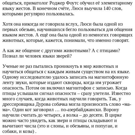
общаться, приматолог Роджер Фоутс обучил её элементарному
языку жестов. В конечном счёте, Люси выучила 140 слов,
которыми регулярно пользовалась.
Хотя она никогда не говорила вслух, Люси была одной из
первых обезьян, научившихся бегло пользоваться для общения
языком жестов. А ещё она была одной из немногих говорящих
животных, которые, кажется, понимали, что именно говорят.
А как же общение с другими животными? А с птицами?
Познал ли человек языки зверей?
Ученые не раз пытались проникнуть в мир животных и
научиться общаться с каждым живым существом на их языке.
Одному исследователю удалось записать на магнитофонную
ленту звуки, которые издают скворцы, когда им угрожает
опасность. Потом он включил магнитофон с записью. Когда
птицы услышали сигнал опасности – сразу улетели. Известно
много случаев, когда животных научили говорить. Так, у
дрессировщика Дурова собачка могла произносить слово «ма-
ма». Один кот заговорил … по-азербайджански. Ворону
научили считать до четырех, а волка – до десяти. В цирке
можно часто увидеть, как звери и птицы складывают и
вычитают числа (это и слоны, и обезьяны, и попугаи, и
собаки, и козы) .