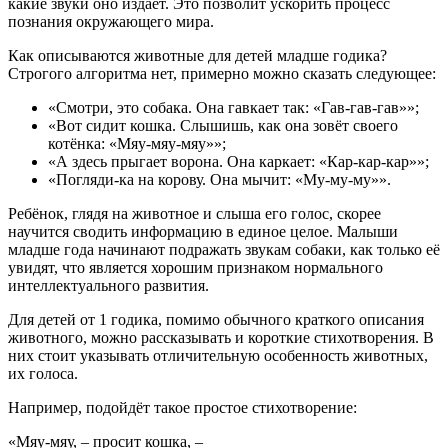
какие звуки оно издаёт. Это позволит ускорить процесс
познания окружающего мира.
Как описываются животные для детей младше годика?
Строгого алгоритма нет, примерно можно сказать следующее:
«Смотри, это собака. Она гавкает так: «Гав-гав-гав»»;
«Вот сидит кошка. Слышишь, как она зовёт своего
котёнка: «Мяу-мяу-мяу»»;
«А здесь прыгает ворона. Она каркает: «Кар-кар-кар»»;
«Погляди-ка на корову. Она мычит: «Му-му-му»».
Ребёнок, глядя на животное и слыша его голос, скорее
научится сводить информацию в единое целое. Малыши
младше года начинают подражать звукам собаки, как только её
увидят, что является хорошим признаком нормального
интеллектуального развития.
Для детей от 1 годика, помимо обычного краткого описания
животного, можно рассказывать и короткие стихотворения. В
них стоит указывать отличительную особенность животных,
их голоса.
Например, подойдёт такое простое стихотворение:
«Мяу-мяу, – просит кошка, –