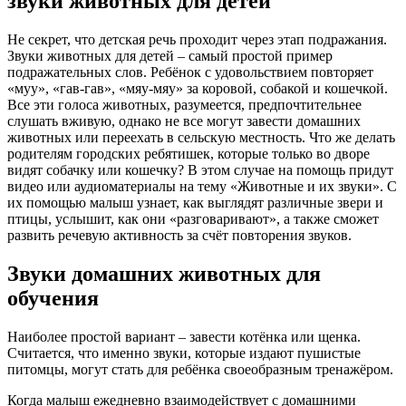
звуки животных для детей
Не секрет, что детская речь проходит через этап подражания.
Звуки животных для детей – самый простой пример
подражательных слов. Ребёнок с удовольствием повторяет
«муу», «гав-гав», «мяу-мяу» за коровой, собакой и кошечкой.
Все эти голоса животных, разумеется, предпочтительнее
слушать вживую, однако не все могут завести домашних
животных или переехать в сельскую местность. Что же делать
родителям городских ребятишек, которые только во дворе
видят собачку или кошечку? В этом случае на помощь придут
видео или аудиоматериалы на тему «Животные и их звуки». С
их помощью малыш узнает, как выглядят различные звери и
птицы, услышит, как они «разговаривают», а также сможет
развить речевую активность за счёт повторения звуков.
Звуки домашних животных для
обучения
Наиболее простой вариант – завести котёнка или щенка.
Считается, что именно звуки, которые издают пушистые
питомцы, могут стать для ребёнка своеобразным тренажёром.
Когда малыш ежедневно взаимодействует с домашними