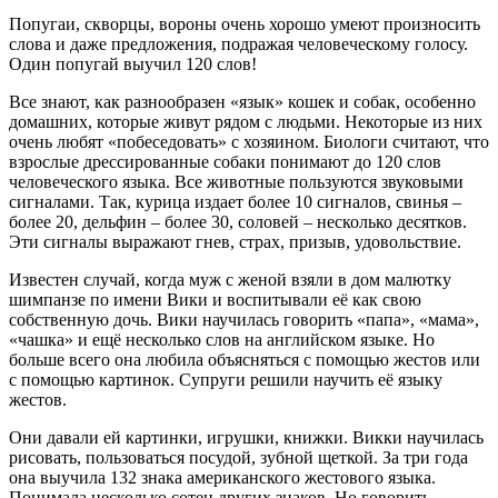
Попугаи, скворцы, вороны очень хорошо умеют произносить
слова и даже предложения, подражая человеческому голосу.
Один попугай выучил 120 слов!
Все знают, как разнообразен «язык» кошек и собак, особенно
домашних, которые живут рядом с людьми. Некоторые из них
очень любят «побеседовать» с хозяином. Биологи считают, что
взрослые дрессированные собаки понимают до 120 слов
человеческого языка. Все животные пользуются звуковыми
сигналами. Так, курица издает более 10 сигналов, свинья –
более 20, дельфин – более 30, соловей – несколько десятков.
Эти сигналы выражают гнев, страх, призыв, удовольствие.
Известен случай, когда муж с женой взяли в дом малютку
шимпанзе по имени Вики и воспитывали её как свою
собственную дочь. Вики научилась говорить «папа», «мама»,
«чашка» и ещё несколько слов на английском языке. Но
больше всего она любила объясняться с помощью жестов или
с помощью картинок. Супруги решили научить её языку
жестов.
Они давали ей картинки, игрушки, книжки. Викки научилась
рисовать, пользоваться посудой, зубной щеткой. За три года
она выучила 132 знака американского жестового языка.
Понимала несколько сотен других знаков. Но говорить