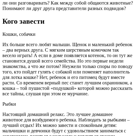
ли они разговаривать? Как между собой общаются животные?
Понимают ли друг друга представители разных подвидов?
Кого завести
Кошки, собачки
Их больше всего любят малыши. Щенок и маленький ребенок
– два верных друга. С мягким шерстяным комочком так
весело играть! А если в доме появляется котенок, то он тут же
становится душой всего семейства. Но это первые недели
знакомства, а что же потом? Неужели только споры по поводу
того, кто пойдет гулять с собакой или поменяет наполнитель
для лотка кошке? Нет, ребенок и его питомец будут вместе
расти. Со временем верный пес станет лучшим охранником, а
кошка – той пушистой «подушкой» которой можно рассказать
все тайны, слушая при этом ее мурчание.
Рыбки
Настоящий домашний релакс. Это лучшее домашнее
животное для возбудимого ребенка. Наблюдать за рыбками –
лучший отдых! Их можно завести и спокойным детям:
мальчишки и девчонки будут с удовольствием заниматься с