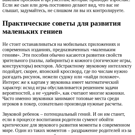
Если же сын или дочь постоянно делают вид, что вас не
слышат, задумайтесь, не слишком ли вы их контролируете.
Практические советы для развития
маленьких гениев
Не стоит останавливаться на мобильных приложениях и
современных изданиях, предназначенных «маленьким
гениям». Эти пособия обычно касаются развития свойств
зрительного (пазлы, лабиринты) и кожного (логические игры,
конструкторы) векторов. Абстрактному звуковому интеллекту
подойдет, скорее, японский кроссворд, где по числам нужно
разгадать рисунок, нежели судоку или «найди похожее».
Интерес же к картам у звуковика имеет математический
характер: исход игры обуславливается решением задачи
вероятностей, а не «удачей», как считают многие кожники.
Часто именно звуковики занимают топовые места среди
игроков в покер, сознательно производя нужные расчеты.
Звуковой ребенок – потенциальный гений. И он им станет,
если в процессе воспитания родители сумеют обойти
критические для звукового развития моменты в современном
мире. Один из таких моментов – раздражение родителей из-за