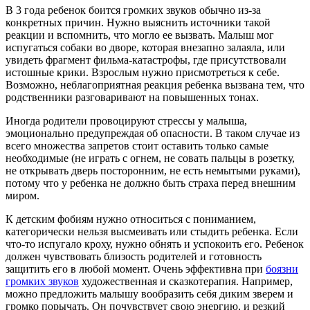
В 3 года ребенок боится громких звуков обычно из-за
конкретных причин. Нужно выяснить источники такой
реакции и вспомнить, что могло ее вызвать. Малыш мог
испугаться собаки во дворе, которая внезапно залаяла, или
увидеть фрагмент фильма-катастрофы, где присутствовали
истошные крики. Взрослым нужно присмотреться к себе.
Возможно, неблагоприятная реакция ребенка вызвана тем, что
родственники разговаривают на повышенных тонах.
Иногда родители провоцируют стрессы у малыша,
эмоционально предупреждая об опасности. В таком случае из
всего множества запретов стоит оставить только самые
необходимые (не играть с огнем, не совать пальцы в розетку,
не открывать дверь посторонним, не есть немытыми руками),
потому что у ребенка не должно быть страха перед внешним
миром.
К детским фобиям нужно относиться с пониманием,
категорически нельзя высмеивать или стыдить ребенка. Если
что-то испугало кроху, нужно обнять и успокоить его. Ребенок
должен чувствовать близость родителей и готовность
защитить его в любой момент. Очень эффективна при
боязни
громких звуков
художественная и сказкотерапия. Например,
можно предложить малышу вообразить себя диким зверем и
громко порычать. Он почувствует свою энергию, и резкий