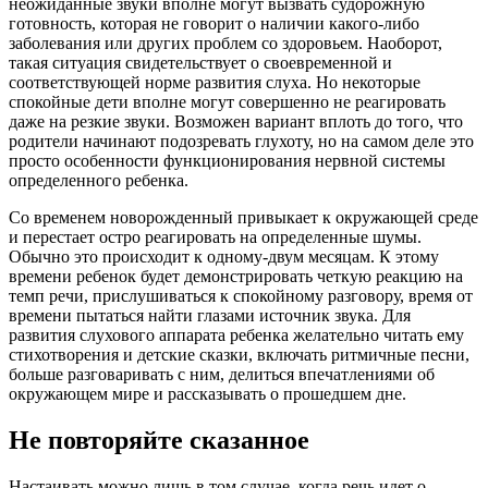
неожиданные звуки вполне могут вызвать судорожную
готовность, которая не говорит о наличии какого-либо
заболевания или других проблем со здоровьем. Наоборот,
такая ситуация свидетельствует о своевременной и
соответствующей норме развития слуха. Но некоторые
спокойные дети вполне могут совершенно не реагировать
даже на резкие звуки. Возможен вариант вплоть до того, что
родители начинают подозревать глухоту, но на самом деле это
просто особенности функционирования нервной системы
определенного ребенка.
Со временем новорожденный привыкает к окружающей среде
и перестает остро реагировать на определенные шумы.
Обычно это происходит к одному-двум месяцам. К этому
времени ребенок будет демонстрировать четкую реакцию на
темп речи, прислушиваться к спокойному разговору, время от
времени пытаться найти глазами источник звука. Для
развития слухового аппарата ребенка желательно читать ему
стихотворения и детские сказки, включать ритмичные песни,
больше разговаривать с ним, делиться впечатлениями об
окружающем мире и рассказывать о прошедшем дне.
Не повторяйте сказанное
Настаивать можно лишь в том случае, когда речь идет о