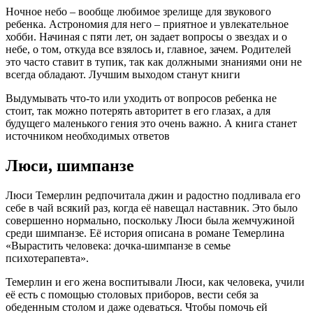
Ночное небо – вообще любимое зрелище для звукового
ребенка. Астрономия для него – приятное и увлекательное
хобби. Начиная с пяти лет, он задает вопросы о звездах и о
небе, о том, откуда все взялось и, главное, зачем. Родителей
это часто ставит в тупик, так как должными знаниями они не
всегда обладают. Лучшим выходом станут книги
Выдумывать что-то или уходить от вопросов ребенка не
стоит, так можно потерять авторитет в его глазах, а для
будущего маленького гения это очень важно. А книга станет
источником необходимых ответов
Люси, шимпанзе
Люси Темерлин редпочитала джин и радостно подливала его
себе в чай всякий раз, когда её навещал наставник. Это было
совершенно нормально, поскольку Люси была жемчужиной
среди шимпанзе. Её история описана в романе Темерлина
«Вырастить человека: дочка-шимпанзе в семье
психотерапевта».
Темерлин и его жена воспитывали Люси, как человека, учили
её есть с помощью столовых приборов, вести себя за
обеденным столом и даже одеваться. Чтобы помочь ей