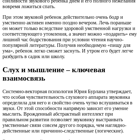
сонливости звукового ребенка днем и его полного нежелания
вовремя ложиться спать.
При этом звуковой ребенок действительно очень бодр и
умственно активен именно поздно вечером. Лечь пораньше
он может только вследствие здоровой умственной нагрузки и
соответствующего утомления, а значит можно «подарить» ему
лишний час бодрствования при условии чтения научно-
популярной литературы. Получив необходимую «пищу для
ума», ребенок легко сможет заснуть. И утром его будет легче
разбудить в садик или школу.
Слух и мышление – ключевая
взаимосвязь
Системно-векторная психология Юрия Бурлана утверждает,
что особая чувствительность слухового аппарата звуковика
определила для него и свойство очень чутко вслушиваться в
звуки. От этой способности напрямую зависит его умение
мыслить. Врожденный абстрактный интеллект при
правильном развитии позволяет звуковику выстраивать
умственные связи совсем другого порядка, чем наглядно-
действенные или причинно-следственные (логические).