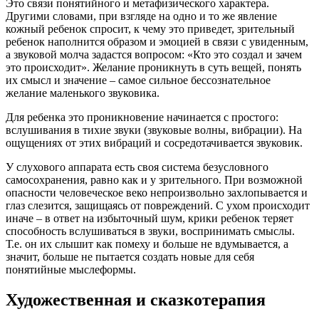
Это связи понятийного и метафизического характера.
Другими словами, при взгляде на одно и то же явление
кожный ребенок спросит, к чему это приведет, зрительный
ребенок наполнится образом и эмоцией в связи с увиденным,
а звуковой молча задастся вопросом: «Кто это создал и зачем
это происходит». Желание проникнуть в суть вещей, понять
их смысл и значение – самое сильное бессознательное
желание маленького звуковика.
Для ребенка это проникновение начинается с простого:
вслушивания в тихие звуки (звуковые волны, вибрации). На
ощущениях от этих вибраций и сосредотачивается звуковик.
У слухового аппарата есть своя система безусловного
самосохранения, равно как и у зрительного. При возможной
опасности человеческое веко непроизвольно захлопывается и
глаз слезится, защищаясь от повреждений. С ухом происходит
иначе – в ответ на избыточный шум, крики ребенок теряет
способность вслушиваться в звуки, воспринимать смыслы.
Т.е. он их слышит как помеху и больше не вдумывается, а
значит, больше не пытается создать новые для себя
понятийные мыслеформы.
Художественная и сказкотерапия