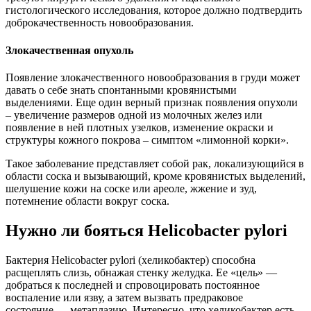
гистологического исследования, которое должно подтвердить
доброкачественность новообразования.
Злокачественная опухоль
Появление злокачественного новообразования в груди может
давать о себе знать спонтанными кровянистыми
выделениями. Еще один верный признак появления опухоли
– увеличение размеров одной из молочных желез или
появление в ней плотных узелков, изменение окраски и
структуры кожного покрова – симптом «лимонной корки».
Такое заболевание представляет собой рак, локализующийся в
области соска и вызывающий, кроме кровянистых выделений,
шелушение кожи на соске или ареоле, жжение и зуд,
потемнение области вокруг соска.
Нужно ли бояться Helicobacter pylori
Бактерия Helicobacter pylori (хеликобактер) способна
расщеплять слизь, обнажая стенку желудка. Ее «цель» —
добраться к последней и спровоцировать постоянное
воспаление или язву, а затем вызвать предраковое
состояние — метаплазию. Интересно, что хеликобактер есть