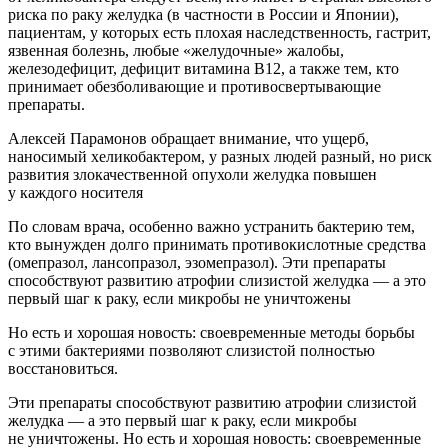
риска по раку желудка (в частности в России и Японии),
пациентам, у которых есть плохая наследственность, гастрит,
язвенная болезнь, любые «желудочные» жалобы,
железодефицит, дефицит витамина В12, а также тем, кто
принимает обезболивающие и противосвертывающие
препараты.
Алексей Парамонов обращает внимание, что ущерб,
наносимый хеликобактером, у разных людей разный, но риск
развития злокачественной опухоли желудка повышен
у каждого носителя
По словам врача, особенно важно устранить бактерию тем,
кто вынужден долго принимать противокислотные средства
(омепразол, лансопразол, эзомепразол). Эти препараты
способствуют развитию атрофии слизистой желудка — а это
первый шаг к раку, если микробы не уничтожены
Но есть и хорошая новость: своевременные методы борьбы
с этими бактериями позволяют слизистой полностью
восстановиться.
Эти препараты способствуют развитию атрофии слизистой
желудка — а это первый шаг к раку, если микробы
не уничтожены. Но есть и хорошая новость: своевременные