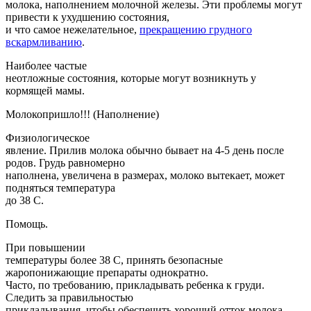
молока, наполнением молочной железы. Эти проблемы могут
привести к ухудшению состояния,
и что самое нежелательное,
прекращению грудного
вскармливанию
.
Наиболее частые
неотложные состояния, которые могут возникнуть у
кормящей мамы.
Молокопришло!!! (Наполнение)
Физиологическое
явление. Прилив молока обычно бывает на 4-5 день после
родов. Грудь равномерно
наполнена, увеличена в размерах, молоко вытекает, может
подняться температура
до 38 С.
Помощь.
При повышении
температуры более 38 С, принять безопасные
жаропонижающие препараты однократно.
Часто, по требованию, прикладывать ребенка к груди.
Следить за правильностью
прикладывания, чтобы обеспечить хороший отток молока.