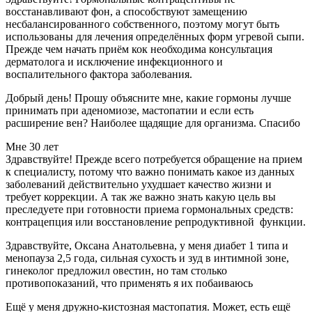
восстанавливают фон, а способствуют замещению
несбалансированного собственного, поэтому могут быть
использованы для лечения определённых форм угревой сыпи.
Прежде чем начать приём кок необходима консультация
дерматолога и исключение инфекционного и
воспалительного фактора заболевания.
Добрый день! Прошу объясните мне, какие гормоны лучше
принимать при аденомиозе, мастопатии и если есть
расширение вен? Наиболее щадящие для организма. Спасибо
Мне 30 лет
Здравствуйте! Прежде всего потребуется обращение на прием
к специалисту, потому что важно понимать какое из данных
заболеваний действительно ухудшает качество жизни и
требует коррекции. А так же важно знать какую цель вы
преследуете при готовности приема гормональных средств:
контрацепция или восстановление репродуктивной функции.
Здравствуйте, Оксана Анатольевна, у меня диабет 1 типа и
менопауза 2,5 года, сильная сухость и зуд в интимной зоне,
гинеколог предложил овестин, но там столько
противопоказаний, что применять я их побаиваюсь
Ещё у меня дружно-кистозная мастопатия. Может, есть ещё