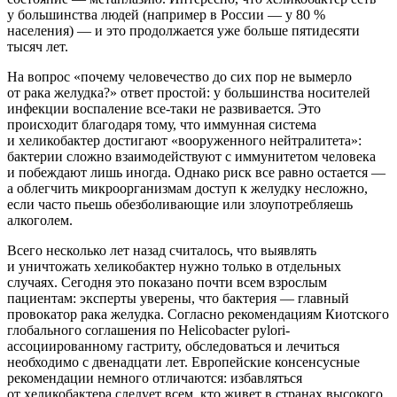
у большинства людей (например в России — у 80 %
населения) — и это продолжается уже больше пятидесяти
тысяч лет.
На вопрос «почему человечество до сих пор не вымерло
от рака желудка?» ответ простой: у большинства носителей
инфекции воспаление все-таки не развивается. Это
происходит благодаря тому, что иммунная система
и хеликобактер достигают «вооруженного нейтралитета»:
бактерии сложно взаимодействуют с иммунитетом человека
и побеждают лишь иногда. Однако риск все равно остается —
а облегчить микроорганизмам доступ к желудку несложно,
если часто пьешь обезболивающие или злоупотребляешь
алкоголем.
Всего несколько лет назад считалось, что выявлять
и уничтожать хеликобактер нужно только в отдельных
случаях. Сегодня это показано почти всем взрослым
пациентам: эксперты уверены, что бактерия — главный
провокатор рака желудка. Согласно рекомендациям Киотского
глобального соглашения по Helicobacter pylori-
ассоциированному гастриту, обследоваться и лечиться
необходимо с двенадцати лет. Европейские консенсусные
рекомендации немного отличаются: избавляться
от хеликобактера следует всем, кто живет в странах высокого