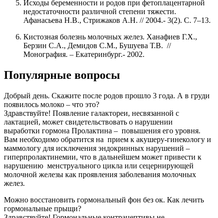
Исходы беременности и родов при фетоплацентарной
недостаточности различной степени тяжести.
Афанасьева Н.В., Стрижаков А.Н. // 2004.- 3(2). С. 7–13.
Кистозная болезнь молочных желез. Ханафиев Г.Х.,
Берзин С.А., Демидов С.М., Бушуева Т.В. //
Монография. – Екатеринбург.- 2002.
Популярные вопросы
Добрый день. Скажите после родов прошло 3 года. А в груди
появилось молоко – что это?
Здравствуйте! Появление галактореи, несвязанной с
лактацией, может свидетельствовать о нарушении
выработки гормона Пролактина – повышения его уровня.
Вам необходимо обратится на прием к акушеру-гинекологу и
маммологу для исключения эндокринных нарушений –
гиперпролактинемии, что в дальнейшем может привести к
нарушению менструального цикла или сецернирующей
молочной железы как проявления заболевания молочных
желез.
Можно восстановить гормональный фон без ок. Как лечить
гормональные прыщи?
Здравствуйте! Гормональные контрацептивы не