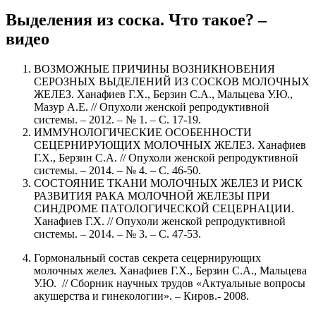
Выделения из соска. Что такое? ‒
видео
ВОЗМОЖНЫЕ ПРИЧИНЫ ВОЗНИКНОВЕНИЯ
СЕРОЗНЫХ ВЫДЕЛЕНИЙ ИЗ СОСКОВ МОЛОЧНЫХ
ЖЕЛЕЗ. Ханафиев Г.Х., Берзин С.А., Мальцева У.Ю.,
Мазур А.Е. // Опухоли женской репродуктивной
системы. – 2012. – № 1. – С. 17-19.
ИММУНОЛОГИЧЕСКИЕ ОСОБЕННОСТИ
СЕЦЕРНИРУЮЩИХ МОЛОЧНЫХ ЖЕЛЕЗ. Ханафиев
Г.Х., Берзин С.А. // Опухоли женской репродуктивной
системы. – 2014. – № 4. – С. 46-50.
СОСТОЯНИЕ ТКАНИ МОЛОЧНЫХ ЖЕЛЕЗ И РИСК
РАЗВИТИЯ РАКА МОЛОЧНОЙ ЖЕЛЕЗЫ ПРИ
СИНДРОМЕ ПАТОЛОГИЧЕСКОЙ СЕЦЕРНАЦИИ.
Ханафиев Г.Х. // Опухоли женской репродуктивной
системы. – 2014. – № 3. – С. 47-53.
Гормональный состав секрета сецернирующих
молочных желез. Ханафиев Г.Х., Берзин С.А., Мальцева
У.Ю. // Сборник научных трудов «Актуальные вопросы
акушерства и гинекологии». – Киров.- 2008.