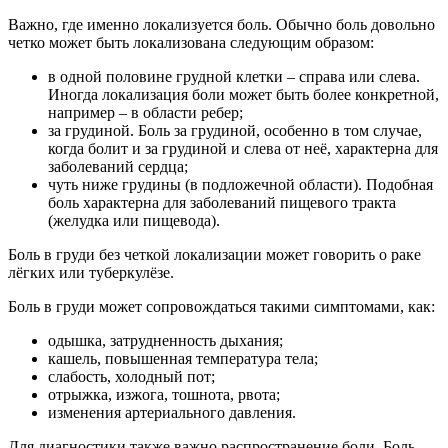
Важно, где именно локализуется боль. Обычно боль довольно
четко может быть локализована следующим образом:
в одной половине грудной клетки – справа или слева.
Иногда локализация боли может быть более конкретной,
например – в области ребер;
за грудиной. Боль за грудиной, особенно в том случае,
когда болит и за грудиной и слева от неё, характерна для
заболеваний сердца;
чуть ниже грудины (в подложечной области). Подобная
боль характерна для заболеваний пищевого тракта
(желудка или пищевода).
Боль в груди без четкой локализации может говорить о раке
лёгких или туберкулёзе.
Боль в груди может сопровождаться такими симптомами, как:
одышка, затрудненность дыхания;
кашель, повышенная температура тела;
слабость, холодный пот;
отрыжка, изжога, тошнота, рвота;
изменения артериального давления.
Для диагностики также важно распространение боли. Боль