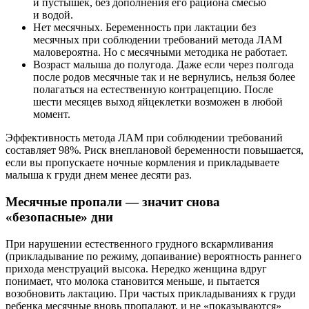
и пустышек, без дополнения его рациона смесью
и водой.
Нет месячных. Беременность при лактации без
месячных при соблюдении требований метода ЛАМ
маловероятна. Но с месячными методика не работает.
Возраст малыша до полугода. Даже если через полгода
после родов месячные так и не вернулись, нельзя более
полагаться на естественную контрацепцию. После
шести месяцев выход яйцеклетки возможен в любой
момент.
Эффективность метода ЛАМ при соблюдении требований
составляет 98%. Риск внеплановой беременности повышается,
если вы пропускаете ночные кормления и прикладываете
малыша к груди днем менее десяти раз.
Месячные пропали — значит снова
«безопасные» дни
При нарушении естественного грудного вскармливания
(прикладывание по режиму, допаивание) вероятность раннего
прихода менструаций высока. Нередко женщина вдруг
понимает, что молока становится меньше, и пытается
возобновить лактацию. При частых прикладываниях к груди
ребенка месячные вновь пропадают, и не «показываются»