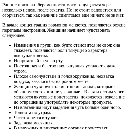
Ранние признаки беременности могут ощущаться через
несколько недель после зачатия. Но не стоит радоваться или
огорчаться, так как наличие симптомов еще ничего не значат.
Вначале концентрация гормонов меняется, появляются резкие
перепады настроения. Женщина начинает чувствовать
следующее:
Изменения в груди, как будто становится не своя: она
тяжелеет, появляются боли тянущего характера,
выступают вены.
Неприятный вкус во рту.
Постоянная и быстро нахлынувшая усталость, даже
утром.
Плохое самочувствие и головокружения, нехватка
воздуха, казалось бы на ровном месте.
Женщина чувствует такие тонкие запахи, которые в
обычном состоянии не улавливает. В связи с этим у нее
меняются вкусовые пристрастия, появляется нежелание
до отвращения употреблять некоторые продукты.
Из влагалища идут выделения чуть больше обычного.
Тошнота по утрам.
Часто хочется в туалет.
Задержка месячных.
В наружных и внутренних органах происходят