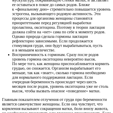
мускулатуру, покрывающую стенки матки, и заставляет
ее оставаться в покое до самых родов. Ближе
к «финальному дню» стремительно повышается уровень
эстрогена, вызывающего родовую активность. Эти
процессы для организма женщины становятся
приоритетными перед регуляцией выработки
пролактина, окситоцина. Поэтому в теории лактация
должна сойти на «нет» сама по себе к моменту родов.
Однако природа сделала гормоны лактации
рефлекторно зависимыми. Если продолжается
стимуляция груди, они будут вырабатываться, пусть
и в меньшем количестве.
Восприимчивость к гормонам. Сразу после родов
уровень гормона окситоцина невероятно высок.
По мере того, как женщина приспосабливается кормить
грудью, он снижается. Организм вырабатывает его
меньше, так как «знает», сколько гормона необходимо
для нормального поддержания лактации. Если
очередная беременность происходит через шесть
месяцев после родов, уровень окситоцина уже не столь
высок, чтобы вызвать опасное «поведение» матки.
Главным показателем отлучения от груди при беременности
является самочувствие женщины. Если она чувствует, что
кормления вызывают сокращения матки, боли внизу живота,