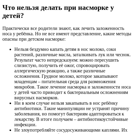
Что нельзя делать при насморке у
детей?
Практически все родители знают, как лечить заложенность
носа у ребёнка. Но не все имеют представление, какие методы
опасны при детском насморке:
Нельзя бездумно капать детям в нос молоко, соки
растений, различные масла, заталкивать лук или чеснок.
Результат часто непредсказуем: можно пересушить
слизистую, получить её ожог, спровоцировать
аллергическую реакцию, а также различные
осложнения. Грудное молоко, которое закапывают
младенцам – питательная среда для размножения
микробов. Такое лечение насморка и заложенности носа
у детей часто приводит к бактериальным осложнениям
вирусных насморков.
Ни в коем случае нельзя закапывать в нос ребёнку
антибиотики. Такие манипуляции не устранят причину
заболевания, но помогут бактериям адаптироваться к
лекарству. В итоге получаем – антибиотикоустойчивые
инфекции.
Не злоупотребляйте сосудосуживающими каплями. Их