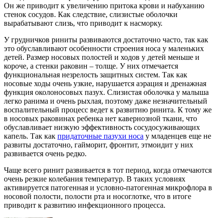
Он же приводит к увеличению притока крови и набуханию
стенок сосудов. Как следствие, слизистые оболочки
вырабатывают слизь, что приводит к насморку.
У грудничков риниты развиваются достаточно часто, так как
это обуславливают особенности строения носа у маленьких
детей. Размер носовых полостей и ходов у детей меньше и
короче, а стенки раковин – толще. У них отмечается
функциональная незрелость защитных систем. Так как
носовые ходы очень узкие, нарушается аэрация и дренажная
функция околоносовых пазух. Слизистая оболочка у малыша
легко ранима и очень рыхлая, поэтому даже незначительный
воспалительный процесс ведет к развитию ринита. К тому же
в носовых раковинах ребенка нет кавернозной ткани, что
обуславливает низкую эффективность сосудосуживающих
капель. Так как
придаточные пазухи носа
у младенцев еще не
развиты достаточно, гайморит, фронтит, этмоидит у них
развивается очень редко.
Чаще всего ринит развивается в тот период, когда отмечаются
очень резкие колебания температур. В таких условиях
активируется патогенная и условно-патогенная микрофлора в
носовой полости, полости рта и носоглотке, что в итоге
приводит к развитию инфекционного процесса.