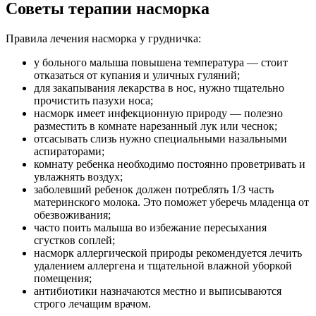
Советы терапии насморка
Правила лечения насморка у грудничка:
у больного малыша повышена температура — стоит
отказаться от купания и уличных гуляний;
для закапывания лекарства в нос, нужно тщательно
прочистить пазухи носа;
насморк имеет инфекционную природу — полезно
разместить в комнате нарезанный лук или чеснок;
отсасывать слизь нужно специальными назальными
аспираторами;
комнату ребенка необходимо постоянно проветривать и
увлажнять воздух;
заболевший ребенок должен потреблять 1/3 часть
материнского молока. Это поможет уберечь младенца от
обезвоживания;
часто поить малыша во избежание пересыхания
сгустков соплей;
насморк аллергической природы рекомендуется лечить
удалением аллергена и тщательной влажной уборкой
помещения;
антибиотики назначаются местно и выписываются
строго лечащим врачом.