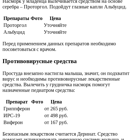
Насморк у младенца вылечивается средством на основе
серебра – Проторгол. Подойдут глазные капли Альбуцид.
Препараты
Фото
Цена
Проторгол
Уточняйте
Альбуцид
Уточняйте
Перед применением данных препаратов необходимо
посоветоваться с врачом.
Противовирусные средства
Простуда внезапно настигла малыша, значит, он подхватит
вирус и необходимы противовирусные лекарственные
средства. Вылечить у грудничка насморк помогут
назначенные педиатром средства:
Препарат
Фото
Цена
Гриппферон
от 265 руб.
ИРС-19
от 498 руб.
Виферон
от 167 руб.
Безопасным лекарством считается Деринат. Средство
помогает активизировать иммунную систему малыша, и