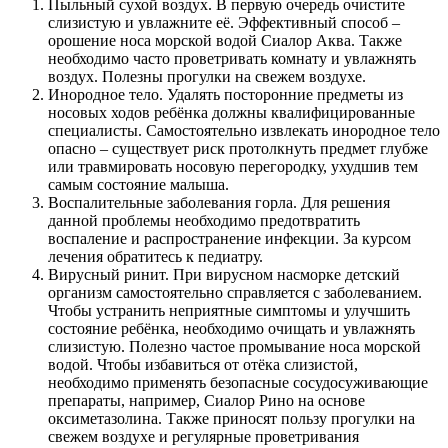
Пыльный сухой воздух. В первую очередь очистите
слизистую и увлажните её. Эффективный способ –
орошение носа морской водой Сиалор Аква. Также
необходимо часто проветривать комнату и увлажнять
воздух. Полезны прогулки на свежем воздухе.
Инородное тело. Удалять посторонние предметы из
носовых ходов ребёнка должны квалифицированные
специалисты. Самостоятельно извлекать инородное тело
опасно – существует риск протолкнуть предмет глубже
или травмировать носовую перегородку, ухудшив тем
самым состояние малыша.
Воспалительные заболевания горла. Для решения
данной проблемы необходимо предотвратить
воспаление и распространение инфекции. За курсом
лечения обратитесь к педиатру.
Вирусный ринит. При вирусном насморке детский
организм самостоятельно справляется с заболеванием.
Чтобы устранить неприятные симптомы и улучшить
состояние ребёнка, необходимо очищать и увлажнять
слизистую. Полезно частое промывание носа морской
водой. Чтобы избавиться от отёка слизистой,
необходимо применять безопасные сосудосуживающие
препараты, например, Сиалор Рино на основе
оксиметазолина. Также приносят пользу прогулки на
свежем воздухе и регулярные проветривания