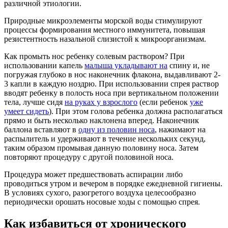
различной этиологии.
Природные микроэлементы морской воды стимулируют
процессы формирования местного иммунитета, повышая
резистентность назальной слизистой к микроорганизмам.
Как промыть нос ребенку солевым раствором? При
использовании капель
малыша укладывают на
спину и, не
погружая глубоко в нос наконечник флакона, выдавливают 2-
3 капли в каждую ноздрю. При использовании спрея раствор
вводят ребенку в полость носа при вертикальном положении
тела, лучше сидя
на руках у взрослого
(если ребенок
уже
умеет сидеть
). При этом голова ребенка должна располагаться
прямо и быть несколько наклонена вперед. Наконечник
баллона вставляют в
одну из половин носа
, нажимают на
распылитель и удерживают в течение нескольких секунд,
таким образом промывая данную половину носа. Затем
повторяют процедуру с другой половиной носа.
Процедура может предшествовать аспирации либо
проводиться утром и вечером в порядке ежедневной гигиены.
В условиях сухого, разогретого воздуха целесообразно
периодически орошать носовые ходы с помощью спрея.
Как избавиться от хронического