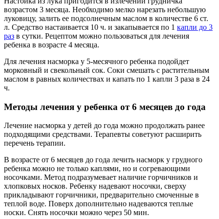
Настойка из лука пригодится в излечении грудничка
возрастом 3 месяца. Необходимо мелко нарезать небольшую
луковицу, залить ее подсолнечным маслом в количестве 6 ст.
л. Средство настаивается 10 ч. и закапывается по 1
капли до 3
раз
в сутки. Рецептом можно пользоваться для лечения
ребенка в возрасте 4 месяца.
Для лечения насморка у 5-месячного ребенка подойдет
морковный и свекольный сок. Соки смешать с растительным
маслом в равных количествах и капать по 1 капли 3 раза в 24
ч.
Методы лечения у ребенка от 6 месяцев до года
Лечение насморка у детей до года можно продолжать ранее
подходящими средствами. Терапевты советуют расширить
перечень терапии.
В возрасте от 6 месяцев до года лечить насморк у грудного
ребенка можно не только каплями, но и согревающими
носочками. Метод подразумевает наличие горчичников и
хлопковых носков. Ребенку надевают носочки, сверху
прикладывают горчичники, предварительно смоченные в
теплой воде. Поверх дополнительно надеваются теплые
носки. Снять носочки можно через 50 мин.