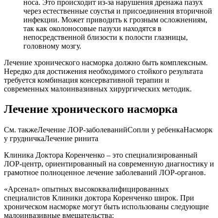
носа. Это происходит из-за нарушения дренажа пазух
через естественные соустья и присоединения вторичной
инфекции. Может приводить к грозным осложнениям,
так как околоносовые пазухи находятся в
непосредственной близости к полости глазницы,
головному мозгу.
Лечение хронического насморка должно быть комплексным.
Нередко для достижения необходимого стойкого результата
требуется комбинация консервативной терапии и
современных малоинвазивных хирургических методик.
Лечение хронического насморка
См. такжеЛечение ЛОР-заболеванийСопли у ребенкаНасморк
у грудничкаЛечение ринита
Клиника Доктора Коренченко – это специализированный
ЛОР-центр, ориентированный на современную диагностику и
грамотное полноценное лечение заболеваний ЛОР-органов.
«Арсенал» опытных высококвалифицированных
специалистов Клиники доктора Коренченко широк. При
хроническом насморке могут быть использованы следующие
малоинвазивные вмешательства: