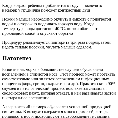
Когда возраст ребенка приблизится к году — вылечить
насморк у грудничка поможет контрастный душ
Ножки малыша необходимо окунуть в емкость с подогретой
водой и осторожно подливать горячую воду. Когда
температура воды достигнет 40 °C, ножки обливают
прохладной водой и опускают обратно
Процедуру рекомендуется повторить три раза подряд, затем
надеть теплые носочки, укутать малыша одеялом.
Патогенез
Развитие насморка в большинстве случаев обусловлено
воспалением в слизистой носа. Этот процесс может протекать
самостоятельно или являться осложнением инфекционных
процессов (корь, грипп, скарлатина и др.). Практически в 90%
случаев в патологический процесс вовлекается слизистая
околоносовых пазух, которая отекает, в ней развивается застой
и катаральное воспаление.
Аллергический насморк обусловлен усиленной продукцией
гистамина. В воздухе содержится много примесей, которые
попадают в нос и провоцируют высвобождение гистамина.