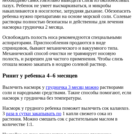
необходимо самостоятельно выводить слизь из околоносовых
пазух. Ребенок не умеет высмаркиваться, и микробы
накапливаются в носоглотке, затрудняя дыхание. Обезопасить
ребенка нужно препаратами на основе морской соли. Солевые
растворы полностью безопасны и действенны для лечения
насморка грудничка 2 месяца.
Освобождать полость носа рекомендуются специальными
аспираторами. Приспособления продаются в виде
спринцовок, бывают механического и вакуумного типа.
Механический способ очистки не травмирует носовую
полость, и разрешен для частого применения. Чтобы слизь
отошла можно закапать в ноздрю солевой раствор.
Ринит у ребенка 4–6 месяцев
Вылечить насморк у
грудничка 3 месяц можно
растворами
соли и народными средствами. Такие способы помогают, если
насморк у грудничка без температуры.
Насморк у грудного ребенка поможет вылечить сок каланхоэ.
3
раза в сутки закапывать по
1 капли свежего сока из
растения. Можно смешать сок с растительным маслом в
количестве 1:1.