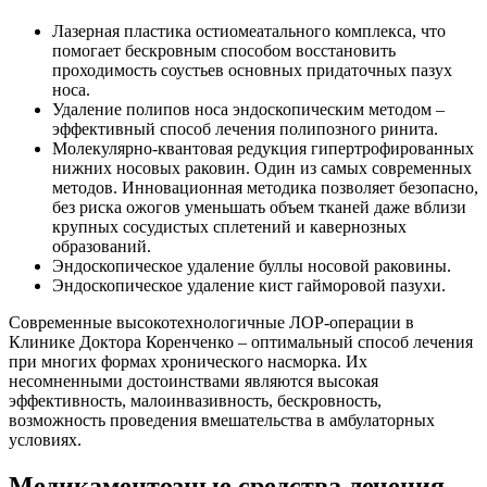
Лазерная пластика остиомеатального комплекса, что
помогает бескровным способом восстановить
проходимость соустьев основных придаточных пазух
носа.
Удаление полипов носа эндоскопическим методом –
эффективный способ лечения полипозного ринита.
Молекулярно-квантовая редукция гипертрофированных
нижних носовых раковин. Один из самых современных
методов. Инновационная методика позволяет безопасно,
без риска ожогов уменьшать объем тканей даже вблизи
крупных сосудистых сплетений и кавернозных
образований.
Эндоскопическое удаление буллы носовой раковины.
Эндоскопическое удаление кист гайморовой пазухи.
Современные высокотехнологичные ЛОР-операции в
Клинике Доктора Коренченко – оптимальный способ лечения
при многих формах хронического насморка. Их
несомненными достоинствами являются высокая
эффективность, малоинвазивность, бескровность,
возможность проведения вмешательства в амбулаторных
условиях.
Медикаментозные средства лечения