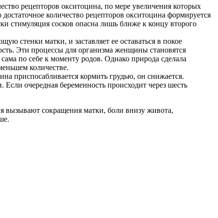
ичество рецепторов окситоцина, по мере увеличения которых
ко достаточное количество рецепторов окситоцина формируется
ски стимуляция сосков опасна лишь ближе к концу второго
ю стенки матки, и заставляет ее оставаться в покое
ость. Эти процессы для организма женщины становятся
сама по себе к моменту родов. Однако природа сделала
меньшем количестве.
ина приспосабливается кормить грудью, он снижается.
. Если очередная беременность происходит через шесть
ия вызывают сокращения матки, боли внизу живота,
ше.