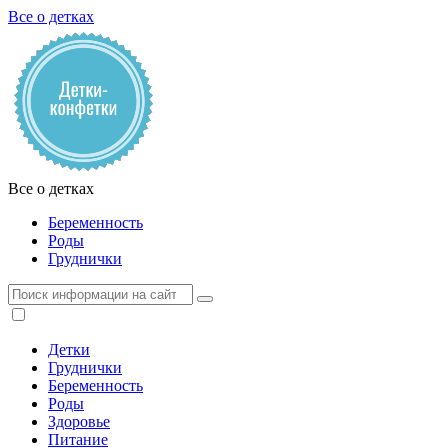
Все о детках
Все о детках
Беременность
Роды
Груднички
Детки
Груднички
Беременность
Роды
Здоровье
Питание