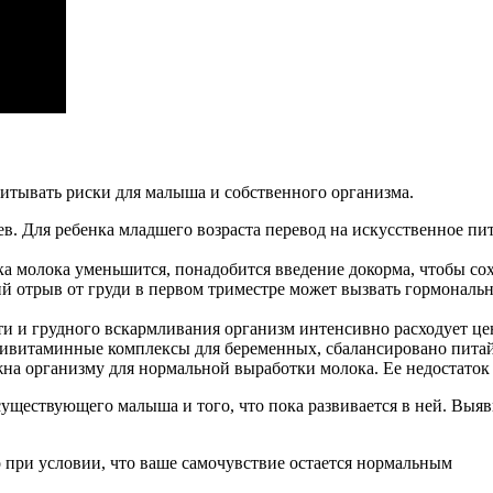
итывать риски для малыша и собственного организма.
 Для ребенка младшего возраста перевод на искусственное пит
ка молока уменьшится, понадобится введение докорма, чтобы со
ий отрыв от груди в первом триместре может вызвать гормональ
ти и грудного вскармливания организм интенсивно расходует це
ивитаминные комплексы для беременных, сбалансировано питай
жна организму для нормальной выработки молока. Ее недостато
ществующего малыша и того, что пока развивается в ней. Выяви
 при условии, что ваше самочувствие остается нормальным