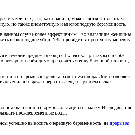
жки месячных, что, как правило, может соответствовать 3-
чную, но также внематочную и многоплодную беременность.
 в данном случае более эффективным – во влагалище женщины
ужить околоплодное яйцо. УЗИ проводится при пустом мочевом
ся в течение предшествующих 3-х часов. При таком способе
ам, которым необходимо преодолеть стенку брюшной полости,
и, но и во время контроля за развитием плода. Они позволяют
ь лечение или даже прервать ее еще на раннем сроке.
лиянием окситоцина (гормона лактации) на матку. Исследования
 вызвать преждевременные роды.
ансы успешно выносить очередную беременность, не
прерывая