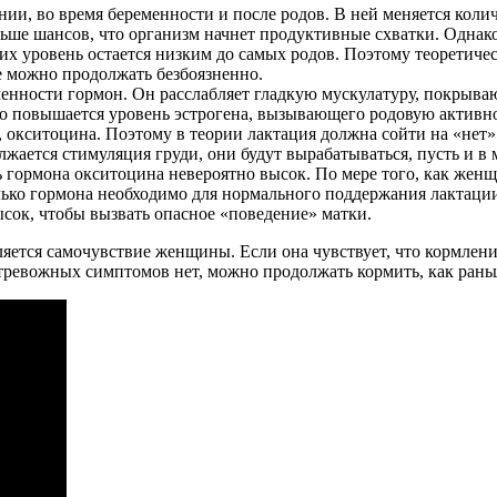
нии, во время беременности и после родов. В ней меняется кол
ольше шансов, что организм начнет продуктивные схватки. Одна
их уровень остается низким до самых родов. Поэтому теоретиче
е можно продолжать безбоязненно.
ости гормон. Он расслабляет гладкую мускулатуру, покрывающу
о повышается уровень эстрогена, вызывающего родовую активн
окситоцина. Поэтому в теории лактация должна сойти на «нет» 
ается стимуляция груди, они будут вырабатываться, пусть и в 
 гормона окситоцина невероятно высок. По мере того, как женщ
олько гормона необходимо для нормального поддержания лактации
ысок, чтобы вызвать опасное «поведение» матки.
ляется самочувствие женщины. Если она чувствует, что кормлен
тревожных симптомов нет, можно продолжать кормить, как рань