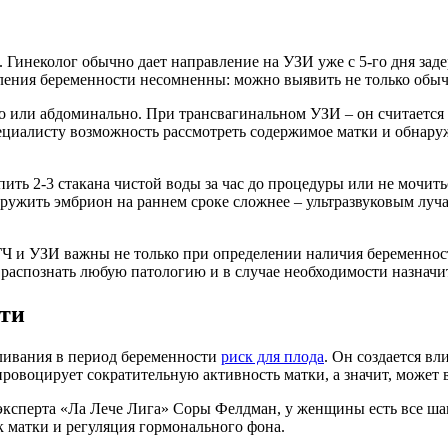
Гинеколог обычно дает направление на УЗИ уже с 5-го дня задер
ления беременности несомненны: можно выявить не только обы
о или абдоминально. При трансвагинальном УЗИ – он считается
специалисту возможность рассмотреть содержимое матки и обнар
ть 2-3 стакана чистой воды за час до процедуры или не мочить
ружить эмбрион на раннем сроке сложнее – ультразвуковым луч
ГЧ и УЗИ важны не только при определении наличия беременност
распознать любую патологию и в случае необходимости назначит
сти
ливания в период беременности
риск для плода
. Он создается в
провоцирует сократительную активность матки, а значит, может
 эксперта «Ла Лече Лига» Соры Фелдман, у женщины есть все ш
 матки и регуляция гормонального фона.