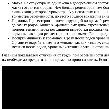
Матка. Ее структура не одинакова в добеременном состоя
матка готовится к родам. Чем больше рецепторов, тем б
лишь к концу второго триместра. А у некоторых женщин 
триместра беременности, до этого грудное вскармливани
Гормоны. Прогестерон — доминирующий во время беременн
до самых родов. Ближе к «финальному дню» стремительн
приоритетными перед регуляцией выработки пролактина, 
гормоны лактации рефлекторно зависимыми. Если продолж
Восприимчивость к гормонам. Сразу после родов уровень
Организм вырабатывает его меньше, так как «знает», ск
месяцев после родов, уровень окситоцина уже не столь в
Главным показателем отлучения от груди при беременности яв
их необходимо прекратить или временно приостановить. Если 