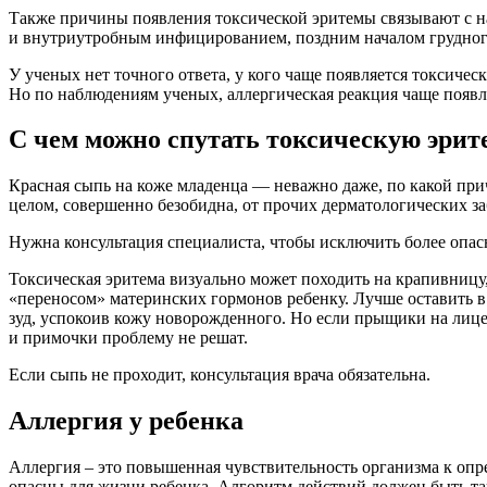
Также причины появления токсической эритемы связывают с н
и внутриутробным инфицированием, поздним началом грудног
У ученых нет точного ответа, у кого чаще появляется токсиче
Но по наблюдениям ученых, аллергическая реакция чаще появл
С чем можно спутать токсическую эрит
Красная сыпь на коже младенца — неважно даже, по какой прич
целом, совершенно безобидна, от прочих дерматологических з
Нужна консультация специалиста, чтобы исключить более опас
Токсическая эритема визуально может походить на крапивниц
«переносом» материнских гормонов ребенку. Лучше оставить в
зуд, успокоив кожу новорожденного. Но если прыщики на лиц
и примочки проблему не решат.
Если сыпь не проходит, консультация врача обязательна.
Аллергия у ребенка
Аллергия – это повышенная чувствительность организма к опр
опасны для жизни ребенка. Алгоритм действий должен быть та