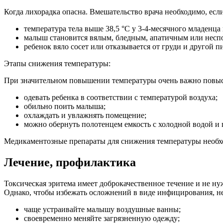
Когда лихорадка опасна. Вмешательство врача необходимо, если
температура тела выше 38,5 °С у 3-4-месячного младенца 
малыш становится вялым, бледным, апатичным или несп
ребенок вяло сосет или отказывается от груди и другой п
Этапы снижения температуры:
При значительном повышении температуры очень важно повыси
одевать ребенка в соответствии с температурой воздуха;
обильно поить малыша;
охлаждать и увлажнять помещение;
можно обернуть полотенцем емкость с холодной водой и п
Медикаментозные препараты для снижения температуры необход
Лечение, профилактика
Токсическая эритема имеет доброкачественное течение и не нуж
Однако, чтобы избежать осложнений в виде инфицирования, н
чаще устраивайте малышу воздушные ванны;
своевременно меняйте загрязненную одежду;