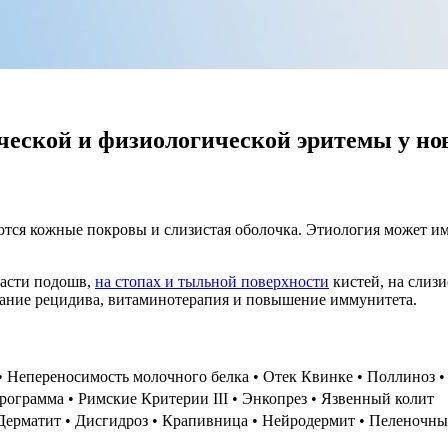
ической и физиологической эритемы у н
тся кожные покровы и слизистая оболочка. Этиология может име
ласти подошв,
на стопах и тыльной поверхности
кистей, на слиз
вание рецидива, витаминотерапия и повышение иммунитета.
программа • Римские Критерии III • Энкопрез • Язвенный колит
ый лишай‏‎ • Себорейный детский