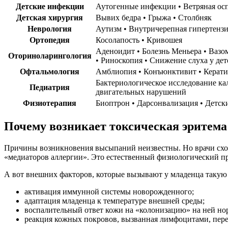
Детские инфекции
Детская хирургия
Неврология
Ортопедия
Косолапость • Кривошея
Аденоидит • Болезнь Меньера‏‎ • Вазомоторный ринит • Гайморит •‏‎ Лабиринтит‏‎ • Ларингит‏‎ • Ларингоскопия‏‎ • Отит •‏‎ Отоскопия‏‎ • Мастоидит‏‎ • Ринит‏‎ • Риносинусит‏‎
Оториноларингология
Офтальмология
Бактериологическое исследование кала • Бр
Педиатрия
двигательных нарушений
Физиотерапия
Почему возникает токсическая эритема
Причины возникновения высыпаний неизвестны. Но врачи сходя
«медиаторов аллергии». Это естественный физиологический пр
А вот внешних факторов, которые вызывают у младенца такую
активация иммунной системы новорожденного;
адаптация младенца к температуре внешней среды;
воспалительный ответ кожи на «колонизацию» на ней н
реакция кожных покровов, вызванная лимфоцитами, пере