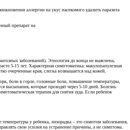
никновении аллергии на укус насекомого удалить паразита
инный препарат на
матозных заболеваний). Этиология до конца не выяснена,
расте 5-15 лет. Характерная симптоматика: макулопапулезная
ко очерченные края, слегка возвышается над кожей,
рк, боли в горле, головные боли, повышение температуры,
тся высыпания, которые проходят через 5-10 дней. Болезнь
мптоматическая терапия для снятия зуда. Если ребенок
 температуры у ребенка, лихорадка – это симптом заболевания,
правлять свои усилия на устранение причины, а не симптома.