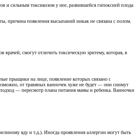
ов и сильным токсикозом у нее, развившейся гипоксией плода
исты, причина появления высыпаний никак не связана с полом.
в врачей, смогут отличить токсическую эритему, которая, в
лые прыщики на лице, появление которых связано с
озможно, от травяных ванночек хуже не будет — они снимут
 подход — пересмотр плана питания мамы и ребенка. Ванночки
линому яду и т.д.). Иногда проявления аллергии могут быть