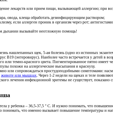
едение лекарств или прием пищи, вызывающей аллергию; при воз
омара, овода, клеща обработать дезинфицирующим раствором;
лизму, если аллерген проник в организм через рот; антигистам
ном дыхании вызывайте неотложную помощь!
езнь нашлепанных щек, 5-ая болезнь (одно из истинных экзанте
с B19 (энтеровирус). Наиболее часто встречается у детей в воз
го или темно-красного цвета. Пигментированное пятно имеет чет
пулы похожи на аллергические высыпания и краснуху.
омно или сопровождаться простудоподобными симптомами: насмо
в
животе или мышцах
. Через 1-2 недели на щеках и теле появляю
ого лечения инфекционной эритемы не существует, показано си
лыша
ла у ребенка – 36,5-37,5 ° С. И нужно понимать, что повышение
димо понимать, что именно вызывает повышение температуры и на