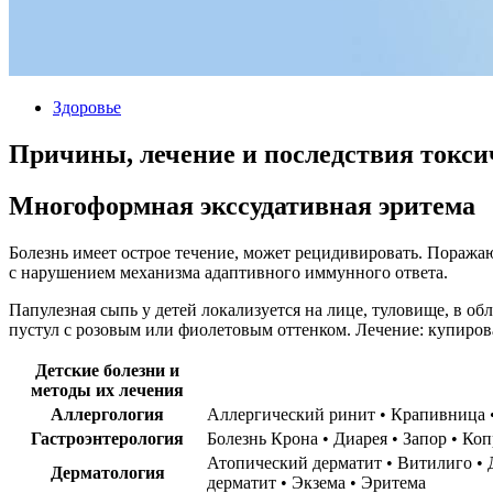
Здоровье
Причины, лечение и последствия токс
Многоформная экссудативная эритема
Болезнь имеет острое течение, может рецидивировать. Поражаю
с нарушением механизма адаптивного иммунного ответа.
Папулезная сыпь у детей локализуется на лице, туловище, в об
пустул с розовым или фиолетовым оттенком. Лечение: купиро
Детские болезни и
методы их лечения
Аллергология
Гастроэнтерология
Болезнь Крона • Диарея • Запор • Ко
Атопический дерматит • Витилиго • Дерматит‏‎ • Дисгидроз‏‎ • Крапивница • Нейродермит‏‎ • Пеленочный дерматит • Псориаз • Розов
Дерматология