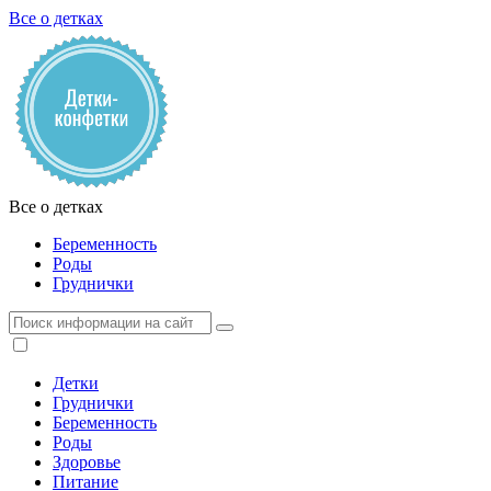
Все о детках
Все о детках
Беременность
Роды
Груднички
Детки
Груднички
Беременность
Роды
Здоровье
Питание