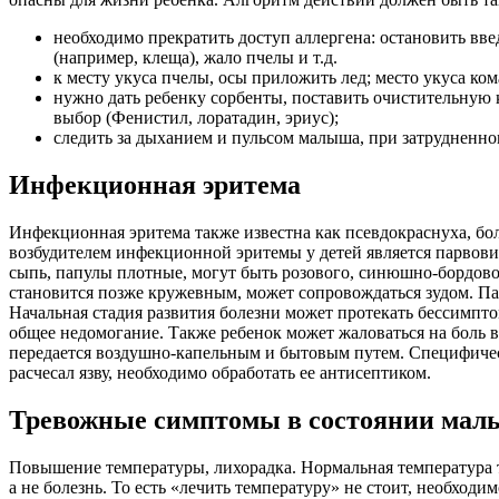
необходимо прекратить доступ аллергена: остановить вв
(например, клеща), жало пчелы и т.д.
к месту укуса пчелы, осы приложить лед; место укуса к
нужно дать ребенку сорбенты, поставить очистительную к
выбор (Фенистил, лоратадин, эриус);
следить за дыханием и пульсом малыша, при затруднен
Инфекционная эритема
Инфекционная эритема также известна как псевдокраснуха, бол
возбудителем инфекционной эритемы у детей является парвовиру
сыпь, папулы плотные, могут быть розового, синюшно-бордово
становится позже кружевным, может сопровождаться зудом. Па
Начальная стадия развития болезни может протекать бессимпт
общее недомогание. Также ребенок может жаловаться на боль 
передается воздушно-капельным и бытовым путем. Специфическ
расчесал язву, необходимо обработать ее антисептиком.
Тревожные симптомы в состоянии ма
Повышение температуры, лихорадка. Нормальная температура те
а не болезнь. То есть «лечить температуру» не стоит, необхо