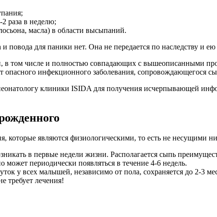
упания;
2 раза в неделю;
лосьона, масла) в области высыпаний.
и повода для паники нет. Она не передается по наследству и ею 
, в том числе и полностью совпадающих с вышеописанными проя
от опасного инфекционного заболевания, сопровождающегося с
 неонатологу клиники ISIDA для получения исчерпывающей инф
рожденного
я, которые являются физиологическими, то есть не несущими ни
озникать в первые недели жизни. Располагается сыпь преимущест
но может периодически появляться в течение 4-6 недель.
уток у всех малышей, независимо от пола, сохраняется до 2-3 м
е требует лечения!