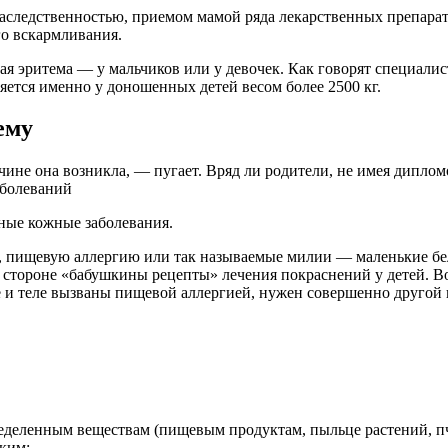
аследственностью, приемом мамой ряда лекарственных препарат
о вскармливания.
ская эритема — у мальчиков или у девочек. Как говорят специал
яется именно у доношенных детей весом более 2500 кг.
ему
ине она возникла, — пугает. Вряд ли родители, не имея дипломо
аболеваний
ные кожные заболевания.
у, пищевую аллергию или так называемые милии — маленькие бе
 стороне «бабушкины рецепты» лечения покраснений у детей. В
е и теле вызваны пищевой аллергией, нужен совершенно другой
еделенным веществам (пищевым продуктам, пыльце растений, пче
ким: