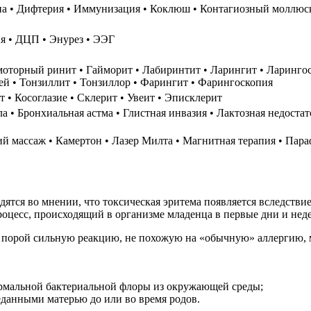
Аутизм • Внутричерепная гипертензия • ДЦП‏‎ • Энурез‏‎ • ЭЭГ
онхиальная астма • Глистная инвазия • Лактозная недостаточность • Недо
Биоптрон • Дарсонвализация • Детский массаж • Камертон •‏‎ Лазер Милт
тся во мнении, что токсическая эритема появляется вследствие
оцесс, происходящий в организме младенца в первые дни и неде
 порой сильную реакцию, не похожую на «обычную» аллергию, 
ормальной бактериальной флоры из окружающей среды;
данными матерью до или во время родов.