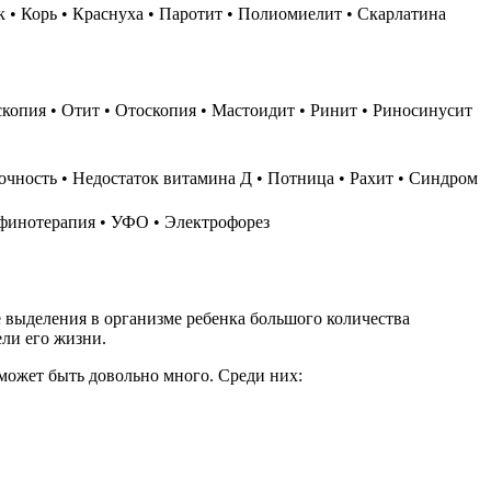
статок витамина Д • Потница‏‎ • Рахит‏‎ • Синдром
а • Магнитная терапия • Парафинотерапия • УФО • Электрофорез
 выделения в организме ребенка большого количества
ли его жизни.
может быть довольно много. Среди них: