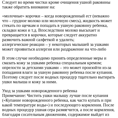
Следует во время чистки кроме очищения ушной раковины
также обратить внимание на:
«молочные» корочки – когда новорожденный ест (неважно
что – грудное молоко или молочную смесь), жидкость может
стекать по щечкам и попадать в ушную раковину ребенка,
складки кожи и т.д. Впоследствии молоко высыхает и
превращается в корочки, которые следует аккуратно
размочить важной салфеткой и удалить;
аллергические реакции – у некоторых малышей за ушками
может проявиться аллергия или раздражение на что-либо
В этом случае необходимо принять определенные меры и
смазать кожу за ушками ребенка специальным кремом;
опрелости за детскими ушками – это может произойти из-за
попадания влаги за ушную раковину ребенка после купания.
Поэтому следует после водных процедур тщательно вытирать
ушки малыша и кожу за ними.
Уход за ушками новорожденного ребенка
Примечание: Чистить ушки малышу лучше после купания
(«Купание новорожденного ребенка, как часто купать и при
какой температуре воды») и последующего кормления. После
водных процедур ушная сера размягчится, а после кормления,
благодаря сосательным движениям, содержимое выйдет из