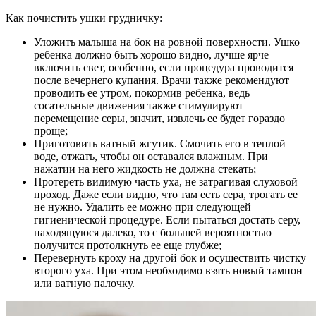
Как почистить ушки грудничку:
Уложить малыша на бок на ровной поверхности. Ушко
ребенка должно быть хорошо видно, лучше ярче
включить свет, особенно, если процедура проводится
после вечернего купания. Врачи также рекомендуют
проводить ее утром, покормив ребенка, ведь
сосательные движения также стимулируют
перемещение серы, значит, извлечь ее будет гораздо
проще;
Приготовить ватный жгутик. Смочить его в теплой
воде, отжать, чтобы он оставался влажным. При
нажатии на него жидкость не должна стекать;
Протереть видимую часть уха, не затрагивая слуховой
проход. Даже если видно, что там есть сера, трогать ее
не нужно. Удалить ее можно при следующей
гигиенической процедуре. Если пытаться достать серу,
находящуюся далеко, то с большей вероятностью
получится протолкнуть ее еще глубже;
Перевернуть кроху на другой бок и осуществить чистку
второго уха. При этом необходимо взять новый тампон
или ватную палочку.