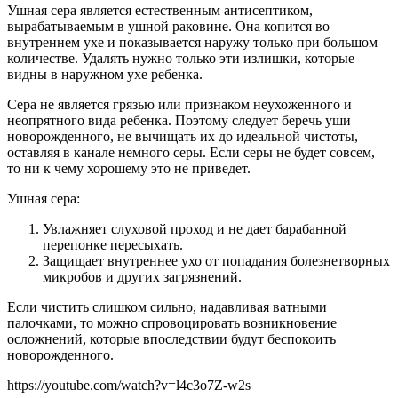
Ушная сера является естественным антисептиком,
вырабатываемым в ушной раковине. Она копится во
внутреннем ухе и показывается наружу только при большом
количестве. Удалять нужно только эти излишки, которые
видны в наружном ухе ребенка.
Сера не является грязью или признаком неухоженного и
неопрятного вида ребенка. Поэтому следует беречь уши
новорожденного, не вычищать их до идеальной чистоты,
оставляя в канале немного серы. Если серы не будет совсем,
то ни к чему хорошему это не приведет.
Ушная сера:
Увлажняет слуховой проход и не дает барабанной
перепонке пересыхать.
Защищает внутреннее ухо от попадания болезнетворных
микробов и других загрязнений.
Если чистить слишком сильно, надавливая ватными
палочками, то можно спровоцировать возникновение
осложнений, которые впоследствии будут беспокоить
новорожденного.
https://youtube.com/watch?v=l4c3o7Z-w2s