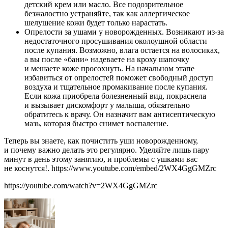
детский крем или масло. Все подозрительное
безжалостно устраняйте, так как аллергическое
шелушение кожи будет только нарастать.
Опрелости за ушами у новорожденных. Возникают из-за
недостаточного просушивания околоушной области
после купания. Возможно, влага остается на волосиках,
а вы после «бани» надеваете на кроху шапочку
и мешаете коже просохнуть. На начальном этапе
избавиться от опрелостей поможет свободный доступ
воздуха и тщательное промакивание после купания.
Если кожа приобрела болезненный вид, покраснела
и вызывает дискомфорт у малыша, обязательно
обратитесь к врачу. Он назначит вам антисептическую
мазь, которая быстро снимет воспаление.
Теперь вы знаете, как почистить уши новорожденному,
и почему важно делать это регулярно. Уделяйте лишь пару
минут в день этому занятию, и проблемы с ушками вас
не коснутся!. https://www.youtube.com/embed/2WX4GgGMZrc
https://youtube.com/watch?v=2WX4GgGMZrc