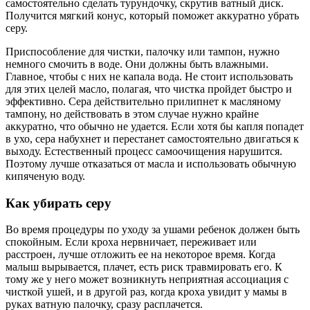
самостоятельно сделать турундочку, скрутив ватный диск.
Получится мягкий конус, который поможет аккуратно убрать
серу.
Приспособление для чистки, палочку или тампон, нужно
немного смочить в воде. Они должны быть влажными.
Главное, чтобы с них не капала вода. Не стоит использовать
для этих целей масло, полагая, что чистка пройдет быстро и
эффективно. Сера действительно прилипнет к масляному
тампону, но действовать в этом случае нужно крайне
аккуратно, что обычно не удается. Если хотя бы капля попадет
в ухо, сера набухнет и перестанет самостоятельно двигаться к
выходу. Естественный процесс самоочищения нарушится.
Поэтому лучше отказаться от масла и использовать обычную
кипяченую воду.
Как убирать серу
Во время процедуры по уходу за ушами ребенок должен быть
спокойным. Если кроха нервничает, переживает или
расстроен, лучше отложить ее на некоторое время. Когда
малыш вырывается, плачет, есть риск травмировать его. К
тому же у него может возникнуть неприятная ассоциация с
чисткой ушей, и в другой раз, когда кроха увидит у мамы в
руках ватную палочку, сразу расплачется.