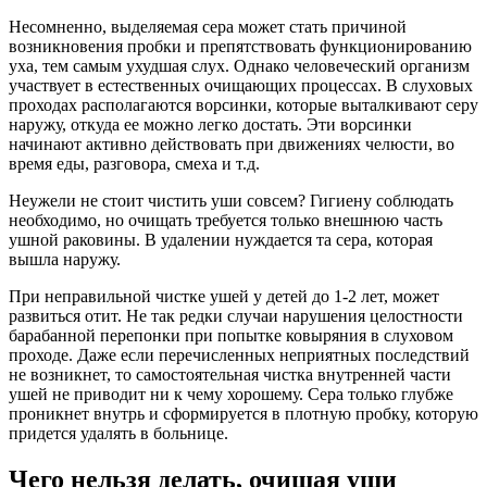
Несомненно, выделяемая сера может стать причиной
возникновения пробки и препятствовать функционированию
уха, тем самым ухудшая слух. Однако человеческий организм
участвует в естественных очищающих процессах. В слуховых
проходах располагаются ворсинки, которые выталкивают серу
наружу, откуда ее можно легко достать. Эти ворсинки
начинают активно действовать при движениях челюсти, во
время еды, разговора, смеха и т.д.
Неужели не стоит чистить уши совсем? Гигиену соблюдать
необходимо, но очищать требуется только внешнюю часть
ушной раковины. В удалении нуждается та сера, которая
вышла наружу.
При неправильной чистке ушей у детей до 1-2 лет, может
развиться отит. Не так редки случаи нарушения целостности
барабанной перепонки при попытке ковыряния в слуховом
проходе. Даже если перечисленных неприятных последствий
не возникнет, то самостоятельная чистка внутренней части
ушей не приводит ни к чему хорошему. Сера только глубже
проникнет внутрь и сформируется в плотную пробку, которую
придется удалять в больнице.
Чего нельзя делать, очищая уши