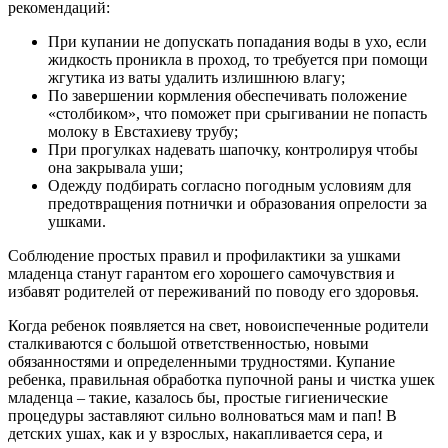
рекомендаций:
При купании не допускать попадания воды в ухо, если
жидкость проникла в проход, то требуется при помощи
жгутика из ваты удалить излишнюю влагу;
По завершении кормления обеспечивать положение
«столбиком», что поможет при срыгивании не попасть
молоку в Евстахиеву трубу;
При прогулках надевать шапочку, контролируя чтобы
она закрывала уши;
Одежду подбирать согласно погодным условиям для
предотвращения потнички и образования опрелости за
ушками.
Соблюдение простых правил и профилактики за ушками
младенца станут гарантом его хорошего самочувствия и
избавят родителей от переживаний по поводу его здоровья.
Когда ребенок появляется на свет, новоиспеченные родители
сталкиваются с большой ответственностью, новыми
обязанностями и определенными трудностями. Купание
ребенка, правильная обработка пупочной раны и чистка ушек
младенца – такие, казалось бы, простые гигиенические
процедуры заставляют сильно волноваться мам и пап! В
детских ушах, как и у взрослых, накапливается сера, и