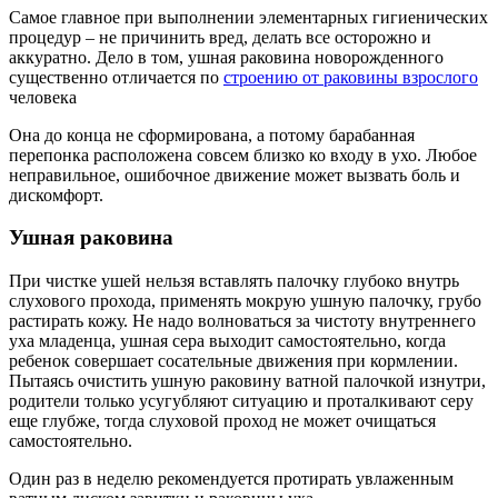
Самое главное при выполнении элементарных гигиенических
процедур – не причинить вред, делать все осторожно и
аккуратно. Дело в том, ушная раковина новорожденного
существенно отличается по
строению от раковины взрослого
человека
Она до конца не сформирована, а потому барабанная
перепонка расположена совсем близко ко входу в ухо. Любое
неправильное, ошибочное движение может вызвать боль и
дискомфорт.
Ушная раковина
При чистке ушей нельзя вставлять палочку глубоко внутрь
слухового прохода, применять мокрую ушную палочку, грубо
растирать кожу. Не надо волноваться за чистоту внутреннего
уха младенца, ушная сера выходит самостоятельно, когда
ребенок совершает сосательные движения при кормлении.
Пытаясь очистить ушную раковину ватной палочкой изнутри,
родители только усугубляют ситуацию и проталкивают серу
еще глубже, тогда слуховой проход не может очищаться
самостоятельно.
Один раз в неделю рекомендуется протирать увлаженным