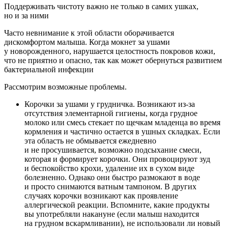
Поддерживать чистоту важно не только в самих ушках,
но и за ними
Часто невнимание к этой области оборачивается
дискомфортом малыша. Когда мокнет за ушами
у новорожденного, нарушается целостность покровов кожи,
что не приятно и опасно, так как может обернуться развитием
бактериальной инфекции
Рассмотрим возможные проблемы.
Корочки за ушами у грудничка. Возникают из-за
отсутствия элементарной гигиены, когда грудное
молоко или смесь стекает по щечкам младенца во время
кормления и частично остается в ушных складках. Если
эта область не обмывается ежедневно
и не просушивается, возможно подсыхание смеси,
которая и формирует корочки. Они провоцируют зуд
и беспокойство крохи, удаление их в сухом виде
болезненно. Однако они быстро размокают в воде
и просто снимаются ватным тампоном. В других
случаях корочки возникают как проявление
аллергической реакции. Вспомните, какие продукты
вы употребляли накануне (если малыш находится
на грудном вскармливании), не использовали ли новый