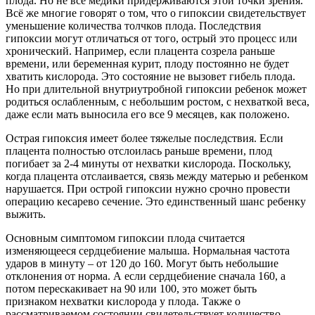
плода. Но не все медики придерживаются этой точки зрения.
Всё же многие говорят о том, что о гипоксии свидетельствует
уменьшение количества толчков плода. Последствия
гипоксии могут отличаться от того, острый это процесс или
хронический. Например, если плацента созрела раньше
времени, или беременная курит, плоду постоянно не будет
хватить кислорода. Это состояние не вызовет гибель плода.
Но при длительной внутриутробной гипоксии ребенок может
родиться ослабленным, с небольшим ростом, с нехваткой веса,
даже если мать выносила его все 9 месяцев, как положено.
Острая гипоксия имеет более тяжелые последствия. Если
плацента полностью отслоилась раньше времени, плод
погибает за 2-4 минуты от нехватки кислорода. Поскольку,
когда плацента отслаивается, связь между матерью и ребенком
нарушается. При острой гипоксии нужно срочно провести
операцию кесарево сечение. Это единственный шанс ребенку
выжить.
Основным симптомом гипоксии плода считается
изменяющееся сердцебиение малыша. Нормальная частота
ударов в минуту – от 120 до 160. Могут быть небольшие
отклонения от норма. А если сердцебиение сначала 160, а
потом перескакивает на 90 или 100, это может быть
признаком нехватки кислорода у плода. Также о
рассматриваемом состоянии свидетельствует количество