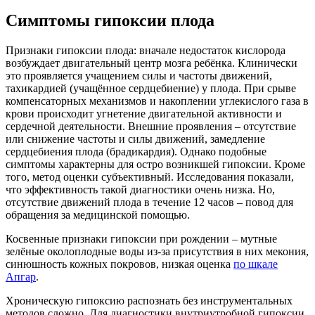
Симптомы гипоксии плода
Признаки гипоксии плода: вначале недостаток кислорода
возбуждает двигательный центр мозга ребёнка. Клинически
это проявляется учащением силы и частоты движений,
тахикардией (учащённое сердцебиение) у плода. При срыве
компенсаторных механизмов и накоплении углекислого газа в
крови происходит угнетение двигательной активности и
сердечной деятельности. Внешние проявления – отсутствие
или снижение частоты и силы движений, замедление
сердцебиения плода (брадикардия). Однако подобные
симптомы характерны для остро возникшей гипоксии. Кроме
того, метод оценки субъективный. Исследования показали,
что эффективность такой диагностики очень низка. Но,
отсутствие движений плода в течение 12 часов – повод для
обращения за медицинской помощью.
Косвенные признаки гипоксии при рождении – мутные
зелёные околоплодные воды из-за присутствия в них мекония,
синюшность кожных покровов, низкая оценка
по шкале
Апгар
.
Хроническую гипоксию распознать без инструментальных
методов сложно. Для диагностики внутриутробной гипоксии