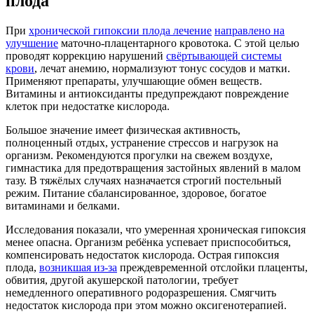
плода
При
хронической гипоксии плода лечение
направлено на
улучшение
маточно-плацентарного кровотока. С этой целью
проводят коррекцию нарушений
свёртывающей системы
крови
, лечат анемию, нормализуют тонус сосудов и матки.
Применяют препараты, улучшающие обмен веществ.
Витамины и антиоксиданты предупреждают повреждение
клеток при недостатке кислорода.
Большое значение имеет физическая активность,
полноценный отдых, устранение стрессов и нагрузок на
организм. Рекомендуются прогулки на свежем воздухе,
гимнастика для предотвращения застойных явлений в малом
тазу. В тяжёлых случаях назначается строгий постельный
режим. Питание сбалансированное, здоровое, богатое
витаминами и белками.
Исследования показали, что умеренная хроническая гипоксия
менее опасна. Организм ребёнка успевает приспособиться,
компенсировать недостаток кислорода. Острая гипоксия
плода,
возникшая из-за
преждевременной отслойки плаценты,
обвития, другой акушерской патологии, требует
немедленного оперативного родоразрешения. Смягчить
недостаток кислорода при этом можно оксигенотерапией.