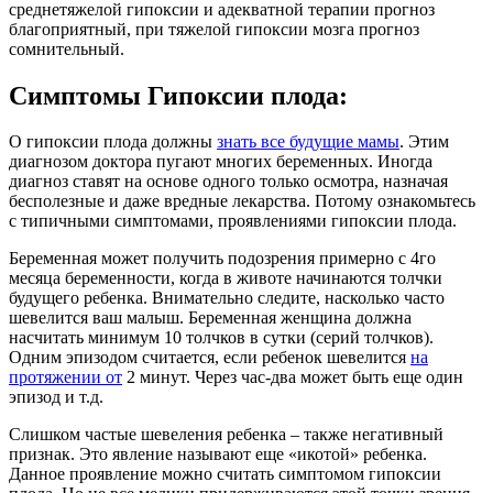
среднетяжелой гипоксии и адекватной терапии прогноз
благоприятный, при тяжелой гипоксии мозга прогноз
сомнительный.
Симптомы Гипоксии плода:
О гипоксии плода должны
знать все будущие мамы
. Этим
диагнозом доктора пугают многих беременных. Иногда
диагноз ставят на основе одного только осмотра, назначая
бесполезные и даже вредные лекарства. Потому ознакомьтесь
с типичными симптомами, проявлениями гипоксии плода.
Беременная может получить подозрения примерно с 4го
месяца беременности, когда в животе начинаются толчки
будущего ребенка. Внимательно следите, насколько часто
шевелится ваш малыш. Беременная женщина должна
насчитать минимум 10 толчков в сутки (серий толчков).
Одним эпизодом считается, если ребенок шевелится
на
протяжении от
2 минут. Через час-два может быть еще один
эпизод и т.д.
Слишком частые шевеления ребенка – также негативный
признак. Это явление называют еще «икотой» ребенка.
Данное проявление можно считать симптомом гипоксии