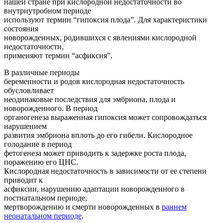
нашей стране при кислородной недостаточности во
внутриутробном периоде
используют термин “гипоксия плода”. Для характеристики
состояния
новорожденных, родившихся с явлениями кислородной
недостаточности,
применяют термин “асфиксия”.
В различные периоды
беременности и родов кислородная недостаточность
обусловливает
неодинаковые последствия для эмбриона, плода и
новорожденного. В период
органогенеза выраженная гипоксия может сопровождаться
нарушением
развития эмбриона вплоть до его гибели. Кислородное
голодание в период
фетогенеза может приводить к задержке роста плода,
поражению его ЦНС.
Кислородная недостаточность в зависимости от ее степени
приводит к
асфиксии, нарушению адаптации новорожденного в
постнатальном периоде,
мертворождению и смерти новорожденных в
раннем
неонатальном периоде
.