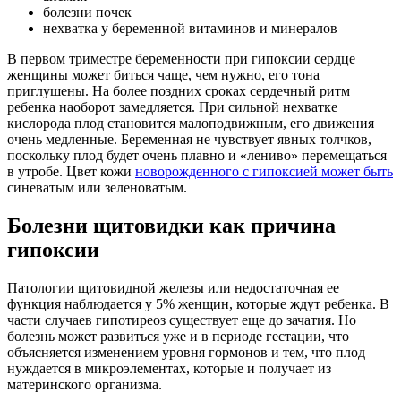
болезни почек
нехватка у беременной витаминов и минералов
В первом триместре беременности при гипоксии сердце
женщины может биться чаще, чем нужно, его тона
приглушены. На более поздних сроках сердечный ритм
ребенка наоборот замедляется. При сильной нехватке
кислорода плод становится малоподвижным, его движения
очень медленные. Беременная не чувствует явных толчков,
поскольку плод будет очень плавно и «лениво» перемещаться
в утробе. Цвет кожи
новорожденного с гипоксией может быть
синеватым или зеленоватым.
Болезни щитовидки как причина
гипоксии
Патологии щитовидной железы или недостаточная ее
функция наблюдается у 5% женщин, которые ждут ребенка. В
части случаев гипотиреоз существует еще до зачатия. Но
болезнь может развиться уже и в периоде гестации, что
объясняется изменением уровня гормонов и тем, что плод
нуждается в микроэлементах, которые и получает из
материнского организма.