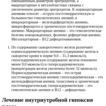
уменьшенным диаметром эритроцитов, а
макроцитарные и мегалобластные связаны с
увеличением диаметра эритроцитов. К нормоцитарным
анемиям относят – острую постгеморрагическую и
большинство гемолитических анемий; к
микроцитарным – железодефицитную анемию,
микросфероцитоз и хроническую постгеморрагическую
анемию. Макроцитарные анемии – это гемолитическая
болезнь новорожденных, фолиево дефицитная анемии.
Мегалоцитарная – В12 дефицитнаяанемия.
По содержанию сывороточного железа различают
нормосидеремическую анемию (содержание железа в
сыворотке крови в норме 9,0 – 31,3 мкмоль/л),
гипосидеремическую (содержание железа понижено
менее 9,0 мкмоль/л) и гиперсидеремическую
(концентрация железа увеличена более 32 мкмоль/л).
Нормосидеремическая анемия – это острая
постгеморрагическая анемия; гипосидеремическая – это
железодефицитная анемия, талассемия и хроническая
постгеморрагическая; гиперсидеремические – это
гемолитические анемии и В12 – дефицитные.
Лечение внутриутробной гипоксия