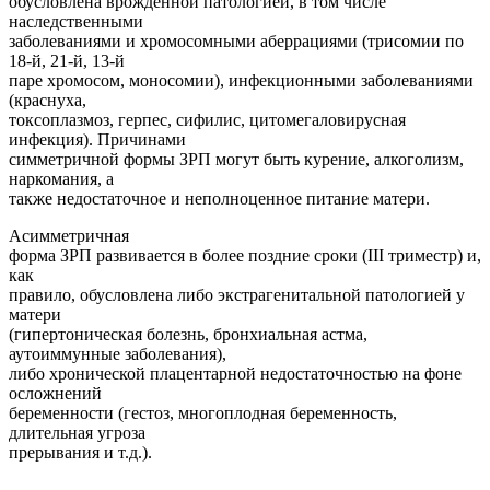
обусловлена врожденной патологией, в том числе
наследственными
заболеваниями и хромосомными аберрациями (трисомии по
18-й, 21-й, 13-й
паре хромосом, моносомии), инфекционными заболеваниями
(краснуха,
токсоплазмоз, герпес, сифилис, цитомегаловирусная
инфекция). Причинами
симметричной формы ЗРП могут быть курение, алкоголизм,
наркомания, а
также недостаточное и неполноценное питание матери.
Асимметричная
форма ЗРП развивается в более поздние сроки (III триместр) и,
как
правило, обусловлена либо экстрагенитальной патологией у
матери
(гипертоническая болезнь, бронхиальная астма,
аутоиммунные заболевания),
либо хронической плацентарной недостаточностью на фоне
осложнений
беременности (гестоз, многоплодная беременность,
длительная угроза
прерывания и т.д.).