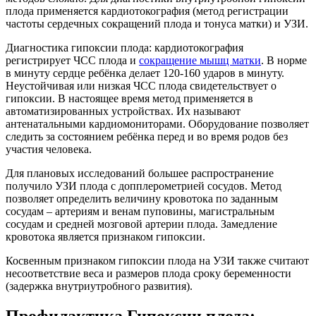
плода применяется кардиотокография (метод регистрации
частоты сердечных сокращений плода и тонуса матки) и УЗИ.
Диагностика гипоксии плода: кардиотокография
регистрирует ЧСС плода и
сокращение мышц матки
. В норме
в минуту сердце ребёнка делает 120-160 ударов в минуту.
Неустойчивая или низкая ЧСС плода свидетельствует о
гипоксии. В настоящее время метод применяется в
автоматизированных устройствах. Их называют
антенатальными кардиомониторами. Оборудование позволяет
следить за состоянием ребёнка перед и во время родов без
участия человека.
Для плановых исследований большее распространение
получило УЗИ плода с допплерометрией сосудов. Метод
позволяет определить величину кровотока по заданным
сосудам – артериям и венам пуповины, магистральным
сосудам и средней мозговой артерии плода. Замедление
кровотока является признаком гипоксии.
Косвенным признаком гипоксии плода на УЗИ также считают
несоответствие веса и размеров плода сроку беременности
(задержка внутриутробного развития).