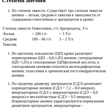
Степени анемии
По степени тяжести. Существует три степени тяжести
анемии – легкая, средняя и тяжелая в зависимости от
содержания гемоглобина и эритроцитов в крови:
Степень тяжести
Гемоглобин, г/л
Эритроциты, Т/л
Легкая
> 100 г/л
> 3 Т/л
Средняя
100 – 66 г/л
3 – 2 Т/л
Тяжелая
По цветному показателю (ЦП) крови различают
нормохромные (ЦП – 0,8-1,05) анемии, гиперхромные
(ЦП>1,05) и гипохромные (ЦПфолиевой кислоты; к
гипохромным анемиям относятся железодефицитная
анемия, талассемия и хроническая постгеморрагическая
анемия.
По среднему диаметру эритроцитов (СДЭ) различают
нормоцитарные анемии (СДЭ = 7,2 – 8,0 микрон),
микроцитарные (СДЭ ), макроцитарные (СДЭ > 8,0
микрон) и мегалобластные (СДЭ > 9,5 микрон).
Нормоцитарные анемии характеризуются нормальным
диаметром эритроцитов, микроцитарные –