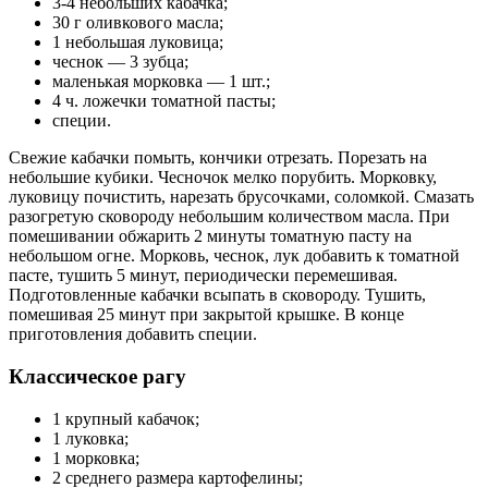
3-4 небольших кабачка;
30 г оливкового масла;
1 небольшая луковица;
чеснок — 3 зубца;
маленькая морковка — 1 шт.;
4 ч. ложечки томатной пасты;
специи.
Свежие кабачки помыть, кончики отрезать. Порезать на
небольшие кубики. Чесночок мелко порубить. Морковку,
луковицу почистить, нарезать брусочками, соломкой. Смазать
разогретую сковороду небольшим количеством масла. При
помешивании обжарить 2 минуты томатную пасту на
небольшом огне. Морковь, чеснок, лук добавить к томатной
пасте, тушить 5 минут, периодически перемешивая.
Подготовленные кабачки всыпать в сковороду. Тушить,
помешивая 25 минут при закрытой крышке. В конце
приготовления добавить специи.
Классическое рагу
1 крупный кабачок;
1 луковка;
1 морковка;
2 среднего размера картофелины;