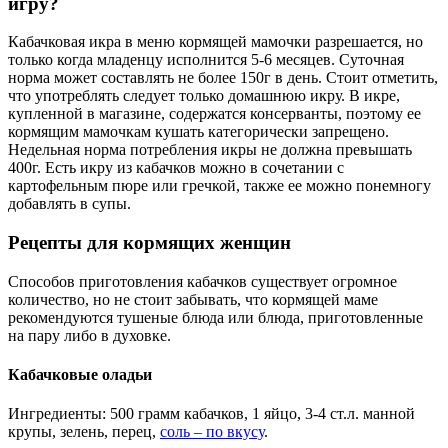
игру?
Кабачковая икра в меню кормящей мамочки разрешается, но
только когда младенцу исполнится 5-6 месяцев. Суточная
норма может составлять не более 150г в день. Стоит отметить,
что употреблять следует только домашнюю икру. В икре,
купленной в магазине, содержатся консерванты, поэтому ее
кормящим мамочкам кушать категорически запрещено.
Недельная норма потребления икры не должна превышать
400г. Есть икру из кабачков можно в сочетании с
картофельным пюре или гречкой, также ее можно понемногу
добавлять в супы.
Рецепты для кормящих женщин
Способов приготовления кабачков существует огромное
количество, но не стоит забывать, что кормящей маме
рекомендуются тушеные блюда или блюда, приготовленные
на пару либо в духовке.
Кабачковые оладьи
Ингредиенты: 500 грамм кабачков, 1 яйцо, 3-4 ст.л. манной
крупы, зелень, перец,
соль – по вкусу
.