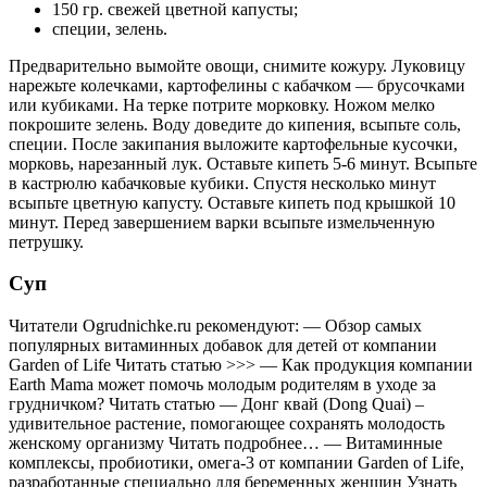
150 гр. свежей цветной капусты;
специи, зелень.
Предварительно вымойте овощи, снимите кожуру. Луковицу
нарежьте колечками, картофелины с кабачком — брусочками
или кубиками. На терке потрите морковку. Ножом мелко
покрошите зелень. Воду доведите до кипения, всыпьте соль,
специи. После закипания выложите картофельные кусочки,
морковь, нарезанный лук. Оставьте кипеть 5-6 минут. Всыпьте
в кастрюлю кабачковые кубики. Спустя несколько минут
всыпьте цветную капусту. Оставьте кипеть под крышкой 10
минут. Перед завершением варки всыпьте измельченную
петрушку.
Суп
Читатели Ogrudnichke.ru рекомендуют: — Обзор самых
популярных витаминных добавок для детей от компании
Garden of Life Читать статью >>> — Как продукция компании
Earth Mama может помочь молодым родителям в уходе за
грудничком? Читать статью — Донг квай (Dong Quai) –
удивительное растение, помогающее сохранять молодость
женскому организму Читать подробнее… — Витаминные
комплексы, пробиотики, омега-3 от компании Garden of Life,
разработанные специально для беременных женщин Узнать