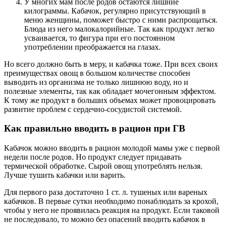
У многих мам после родов остаются лишние
килограммы. Кабачок, регулярно присутствующий в
меню женщины, поможет быстро с ними распрощаться.
Блюда из него малокалорийные. Так как продукт легко
усваивается, то фигура при его постоянном
употреблении преображается на глазах.
Но всего должно быть в меру, и кабачка тоже. При всех своих
преимуществах овощ в большом количестве способен
выводить из организма не только лишнюю воду, но и
полезные элементы, так как обладает мочегонным эффектом.
К тому же продукт в больших объемах может провоцировать
развитие проблем с сердечно-сосудистой системой.
Как правильно вводить в рацион при ГВ
Кабачок можно вводить в рацион молодой мамы уже с первой
недели после родов. Но продукт следует придавать
термической обработке. Сырой овощ употреблять нельзя.
Лучше тушить кабачки или варить.
Для первого раза достаточно 1 ст. л. тушеных или вареных
кабачков. В первые сутки необходимо понаблюдать за крохой,
чтобы у него не проявилась реакция на продукт. Если таковой
не последовало, то можно без опасений вводить кабачок в