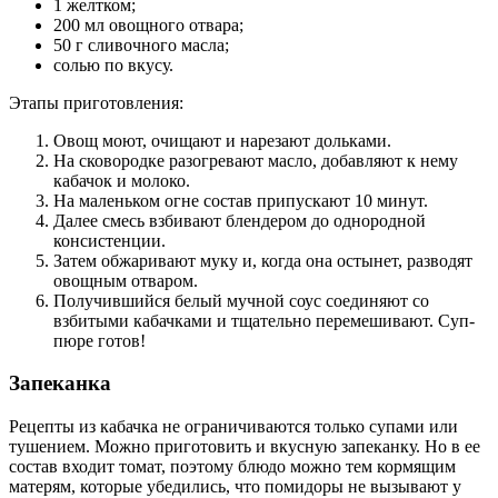
1 желтком;
200 мл овощного отвара;
50 г сливочного масла;
солью по вкусу.
Этапы приготовления:
Овощ моют, очищают и нарезают дольками.
На сковородке разогревают масло, добавляют к нему
кабачок и молоко.
На маленьком огне состав припускают 10 минут.
Далее смесь взбивают блендером до однородной
консистенции.
Затем обжаривают муку и, когда она остынет, разводят
овощным отваром.
Получившийся белый мучной соус соединяют со
взбитыми кабачками и тщательно перемешивают. Суп-
пюре готов!
Запеканка
Рецепты из кабачка не ограничиваются только супами или
тушением. Можно приготовить и вкусную запеканку. Но в ее
состав входит томат, поэтому блюдо можно тем кормящим
матерям, которые убедились, что помидоры не вызывают у