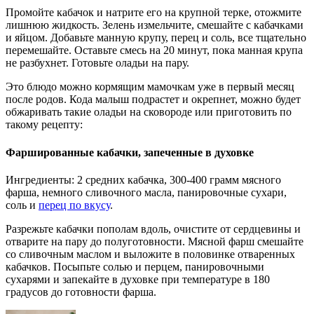
Промойте кабачок и натрите его на крупной терке, отожмите
лишнюю жидкость. Зелень измельчите, смешайте с кабачками
и яйцом. Добавьте манную крупу, перец и соль, все тщательно
перемешайте. Оставьте смесь на 20 минут, пока манная крупа
не разбухнет. Готовьте оладьи на пару.
Это блюдо можно кормящим мамочкам уже в первый месяц
после родов. Кода малыш подрастет и окрепнет, можно будет
обжаривать такие оладьи на сковороде или приготовить по
такому рецепту:
Фаршированные кабачки, запеченные в духовке
Ингредиенты: 2 средних кабачка, 300-400 грамм мясного
фарша, немного сливочного масла, панировочные сухари,
соль и
перец по вкусу
.
Разрежьте кабачки пополам вдоль, очистите от сердцевины и
отварите на пару до полуготовности. Мясной фарш смешайте
со сливочным маслом и выложите в половинке отваренных
кабачков. Посыпьте солью и перцем, панировочными
сухарями и запекайте в духовке при температуре в 180
градусов до готовности фарша.