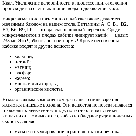
Ккал. Увеличение калорийности в процессе приготовления
происходит за счёт выкипания воды и добавления масла.
микроэлементов и витаминов в кабачке также делает его
желанным блюдом на нашем столе. Витамины А, С, В1, В2,
В5, В6, В9, РР — это далеко не полный перечень. Среди
микроэлементов в плодах кабачка лидирует калий — целых
238 мг. Это 9,5% от дневной нормы! Кроме него в состав
кабачка входят и другие вещества:
кальций;
натрий;
магний;
фосфор;
железо;
моно- и дисахариды;
органические кислоты.
Немаловажным компонентом для нашего пищеварения
являются пищевые волокна. Эти вещества не перевариваются
и выходят в неизменном виде, попутно очищая стенки
кишечника. Помимо этого, кабачки обладают рядом полезных
свойств для нас:
мягкое стимулирование перистальтики кишечника;