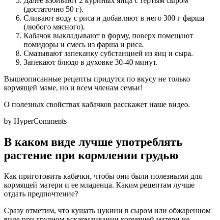
Далее взбивают 2 куриных яйца с тертым сыром
(достаточно 50 г).
Сливают воду с риса и добавляют в него 300 г фарша
(любого мясного).
Кабачок выкладывают в форму, поверх помещают
помидоры и смесь из фарша и риса.
Смазывают запеканку субстанцией из яиц и сыра.
Запекают блюдо в духовке 30-40 минут.
Вышеописанные рецепты придутся по вкусу не только
кормящей маме, но и всем членам семьи!
О полезных свойствах кабачков расскажет наше видео.
by HyperComments
В каком виде лучше употреблять
растение при кормлении грудью
Как приготовить кабачки, чтобы они были полезными для
кормящей матери и ее младенца. Каким рецептам лучше
отдать предпочтение?
Сразу отметим, что кушать цукини в сыром или обжаренном
виде при грудном вскармливании кормящей матери не