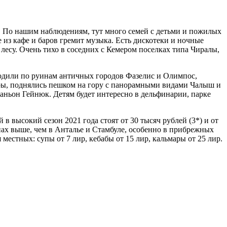
. По нашим наблюдениям, тут много семей с детьми и пожилых
е из кафе и баров гремит музыка. Есть дискотеки и ночные
лесу. Очень тихо в соседних с Кемером поселках типа Чиралы,
родили по руинам античных городов Фазелис и Олимпос,
еры, поднялись пешком на гору с панорамными видами Чалыш и
каньон Гейнюк. Детям будет интересно в дельфинарии, парке
 в высокий сезон 2021 года стоят от 30 тысяч рублей (3*) и от
анах выше, чем в Анталье и Стамбуле, особенно в прибрежных
местных: супы от 7 лир, кебабы от 15 лир, кальмары от 25 лир.