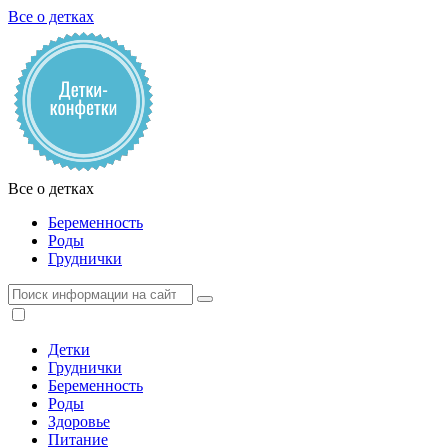
Все о детках
Все о детках
Беременность
Роды
Груднички
Детки
Груднички
Беременность
Роды
Здоровье
Питание