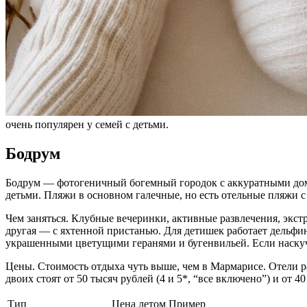
очень популярен у семей с детьми.
Бодрум
Бодрум — фотогеничный богемный городок с аккуратными дом
детьми. Пляжи в основном галечные, но есть отельные пляжи с
Чем заняться. Клубные вечеринки, активные развлечения, экст
другая — с яхтенной пристанью. Для детишек работает дельфи
украшенными цветущими геранями и бугенвильей. Если наскучи
Цены. Стоимость отдыха чуть выше, чем в Мармарисе. Отели ра
двоих стоят от 50 тысяч рублей (4 и 5*, “все включено”) и от 4
Тип
Цена летом
Пример