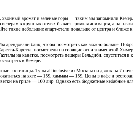
и, хвойный аромат и зеленые горы — таким мы запомнили Кемер
о вечерам в крупных отелях бывает громкая анимация, а на пляж
йте тихие небольшие апарт-отели подальше от центра и ближе к 
! Мы арендовали байк, чтобы посмотреть как можно больше. Поб
 Каретта-Каретта, посмотрели на горящие огни знаменитой Хим
ахталы на канатке, посмотреть пещеры Бельдиби, спуститься в 
осмотреть в Кемере.
ые гостиницы. Туры all inclusive из Москвы на двоих на 7 ночей
прокатиться на яхте — 15$, хаммам — 15$. Цены в кафе и рестор
еветки на гриле — 100 лир. Однако есть бюджетные кебабные для 