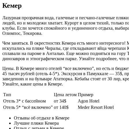
Кемер
Лазурная прозрачная вода, галечные и песчано-галечные пляж
людей, но и молодежи хватает. Курорт в целом тихий, только п
клубы. Если хочется спокойного и уединенного отдыха, выбира
Олимпос, Текирова.
Чем заняться. В окрестностях Кемера есть много интересного
искупались на пляже Чиралы, где откладывают яйца черепахи
сплавали на пароме в Анталью. Еще можно подняться на гору Т
динозавров и этнографическом парке. Узнайте подробнее, что п
Цены. В Кемере много отелей “все включено”, но есть и бюджетн
45 тысяч рублей (отель 4-5*). Экскурсия в Памуккале — 35$, 
заведениях и на бульваре Ататюрка. Кебабы стоят от 30 лир, кр
Узнайте, какие цены в Кемере.
Тип
Цена летом
Пример
Отель 3* с бассейном
от 34$
Agon Hotel
Отель 5* “всё включено”
от 140$
Meder Resort Hotel
Отзывы об отдыхе в Кемере
Лучшие пляжи Кемера
Отдых с детьми в Кемере