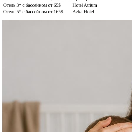
Отель 3* с бассейном
от 65$
Hotel Atrium
Отель 5* с бассейном
от 165$
Azka Hotel