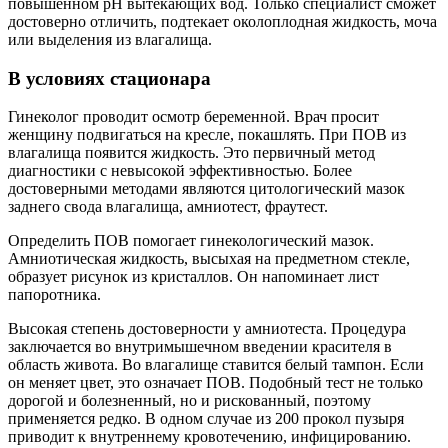
повышенном pH вытекающих вод. Только специалист сможет
достоверно отличить, подтекает околоплодная жидкость, моча
или выделения из влагалища.
В условиях стационара
Гинеколог проводит осмотр беременной. Врач просит
женщину подвигаться на кресле, покашлять. При ПОВ из
влагалища появится жидкость. Это первичный метод
диагностики с невысокой эффективностью. Более
достоверными методами являются цитологический мазок
заднего свода влагалища, амниотест, фраутест.
Определить ПОВ помогает гинекологический мазок.
Амниотическая жидкость, высыхая на предметном стекле,
образует рисунок из кристаллов. Он напоминает лист
папоротника.
Высокая степень достоверности у амниотеста. Процедура
заключается во внутримышечном введении красителя в
область живота. Во влагалище ставится белый тампон. Если
он меняет цвет, это означает ПОВ. Подобный тест не только
дорогой и болезненный, но и рискованный, поэтому
применяется редко. В одном случае из 200 прокол пузыря
приводит к внутреннему кровотечению, инфицированию.