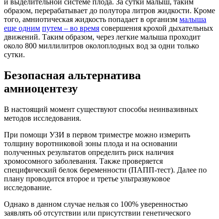
и выделительной системе плода. За сутки малыш, таким
образом, перерабатывает до полутора литров жидкости. Кроме
того, амниотическая жидкость попадает в организм
малыша
еще одним
путем – во время
совершения крохой дыхательных
движений. Таким образом, через легкие малыша проходит
около 800 миллилитров околоплодных вод за одни только
сутки.
Безопасная альтернатива
амниоцентезу
В настоящий момент существуют способы неинвазивных
методов исследования.
При помощи УЗИ в первом триместре можно измерить
толщину воротниковой зоны плода и на основании
полученных результатов определить риск наличия
хромосомного заболевания. Также проверяется
специфический белок беременности (ПАПП-тест). Далее по
плану проводится второе и третье ультразвуковое
исследование.
Однако в данном случае нельзя со 100% уверенностью
заявлять об отсутствии или присутствии генетического