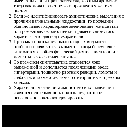
имеет запаха или проявляется сладковатым ароматом,
тогда как моча пахнет резко и проявляется желтым
цветом.
Если же идентифицировать амниотические выделения с
прочими вагинальными жидкостями, то последние
обычно имеют характерные зеленоватые, желтоватые
или розоватые, белые оттенки, примеси слизистого
характера, что для вод нехарактерно.
Признаки подтекания околоплодных вод могут
особенно проявляться в моменты, когда беременяшка
занимается какой-то физической деятельностью или в
моменты резкого изменения позы.
Со временем симптоматика становится ярко
выраженной и дополняется проявлениями вроде
гипертермии, тошнотно-рвотных реакций, ломоты и
слабости, а также отделяемого с неприятным и резким
запахом.
Характерным отличием амниотических выделений
является непрерывность подтекания, которое
невозможно как-то контролировать.