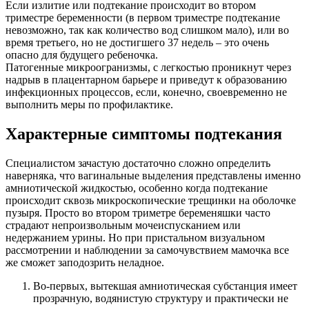
Если излитие или подтекание происходит во втором
триместре беременности (в первом триместре подтекание
невозможно, так как количество вод слишком мало), или во
время третьего, но не достигшего 37 недель – это очень
опасно для будущего ребеночка.
Патогенные микроогранизмы, с легкостью проникнут через
надрыв в плацентарном барьере и приведут к образованию
инфекционных процессов, если, конечно, своевременно не
выполнить меры по профилактике.
Характерные симптомы подтекания
Специалистом зачастую достаточно сложно определить
наверняка, что вагинальные выделения представлены именно
амниотической жидкостью, особенно когда подтекание
происходит сквозь микроскопические трещинки на оболочке
пузыря. Просто во втором триметре беременяшки часто
страдают непроизвольным мочеиспусканием или
недержанием урины. Но при пристальном визуальном
рассмотрении и наблюдении за самочувствием мамочка все
же сможет заподозрить неладное.
Во-первых, вытекшая амниотическая субстанция имеет
прозрачную, водянистую структуру и практически не