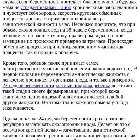
случае, если беременность протекает благополучно, а будущая
мама не
страдает какими – либо
хроническими заболеваниями
и чувствует себя хорошо, скорость круговых обменных
процессов достигает примерно половина литра
амниотической жидкости в час. Несложно посчитать, что при
объеме околоплодных вод на 38 неделе беременности, когда
их количество равняется полутора литром воды, полное
замещение их происходит примерно за три часа. Происходят
обменные процессы при непосредственном участии как
плаценты, так и плодных оболочек.
Кроме того, ребенок также принимает самое
непосредственное участие в обновлении околоплодных вод. В
первой половине беременности амниотическая жидкость с
легкостью проникает в организм плода, и только примерно к
23 неделе беременности
кожные покровы ребенка
достигают
такой стадии своего формирования, при которой кожа
становится непроницаемой для амниотической и любой
другой жидкости. На этом стадия кожного обмена у плода
заканчивается.
Однако в начале 24 недели беременности кроха начинает
регулярно заглатывать околоплодные воды. Делает он это с
весьма конкретной целью – заглатывание амниотической
жидкости позволяет тренироваться как пищеварительной, так